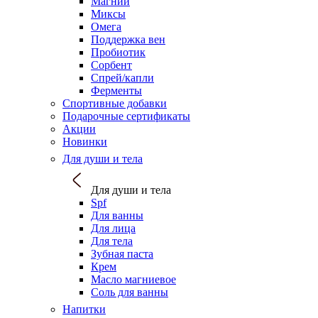
Магний
Миксы
Омега
Поддержка вен
Пробиотик
Сорбент
Спрей/капли
Ферменты
Спортивные добавки
Подарочные сертификаты
Акции
Новинки
Для души и тела
Для души и тела
Spf
Для ванны
Для лица
Для тела
Зубная паста
Крем
Масло магниевое
Соль для ванны
Напитки