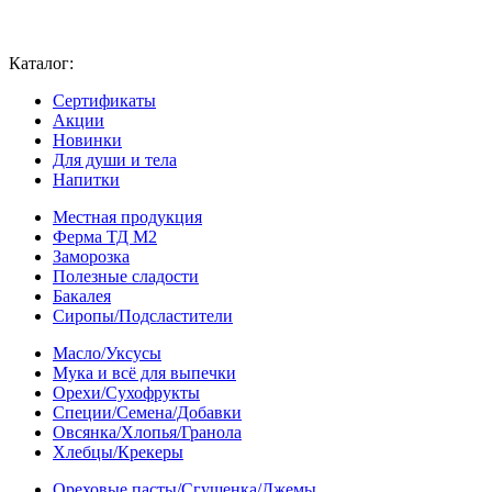
Каталог:
Сертификаты
Акции
Новинки
Для души и тела
Напитки
Местная продукция
Ферма ТД М2
Заморозка
Полезные сладости
Бакалея
Сиропы/Подсластители
Масло/Уксусы
Мука и всё для выпечки
Орехи/Сухофрукты
Специи/Семена/Добавки
Овсянка/Хлопья/Гранола
Хлебцы/Крекеры
Ореховые пасты/Сгущенка/Джемы