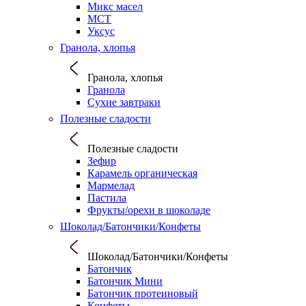
Микс масел
МСТ
Уксус
Гранола, хлопья
Гранола, хлопья
Гранола
Сухие завтраки
Полезные сладости
Полезные сладости
Зефир
Карамель органическая
Мармелад
Пастила
Фрукты/орехи в шоколаде
Шоколад/Батончики/Конфеты
Шоколад/Батончики/Конфеты
Батончик
Батончик Мини
Батончик протеиновый
Конфеты