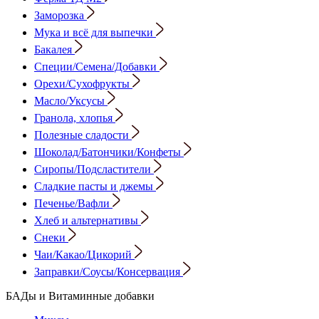
Заморозка
Мука и всё для выпечки
Бакалея
Специи/Семена/Добавки
Орехи/Сухофрукты
Масло/Уксусы
Гранола, хлопья
Полезные сладости
Шоколад/Батончики/Конфеты
Сиропы/Подсластители
Сладкие пасты и джемы
Печенье/Вафли
Хлеб и альтернативы
Снеки
Чаи/Какао/Цикорий
Заправки/Соусы/Консервация
БАДы и Витаминные добавки