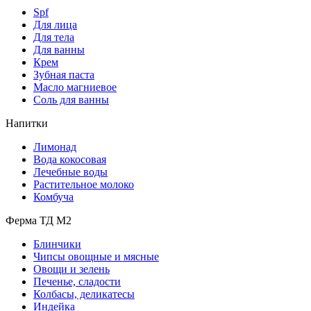
Spf
Для лица
Для тела
Для ванны
Крем
Зубная паста
Масло магниевое
Соль для ванны
Напитки
Лимонад
Вода кокосовая
Лечебные воды
Растительное молоко
Комбуча
Ферма ТД М2
Блинчики
Чипсы овощные и мясные
Овощи и зелень
Печенье, сладости
Колбасы, деликатесы
Индейка