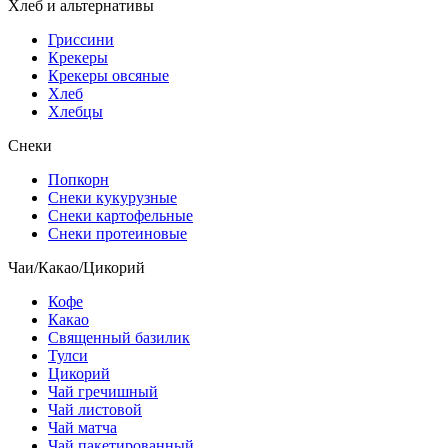
Хлеб и альтернативы
Гриссини
Крекеры
Крекеры овсяные
Хлеб
Хлебцы
Снеки
Попкорн
Снеки кукурузные
Снеки картофельные
Снеки протеиновые
Чаи/Какао/Цикорий
Кофе
Какао
Священный базилик
Тулси
Цикорий
Чай гречишный
Чай листовой
Чай матча
Чай пакетированный