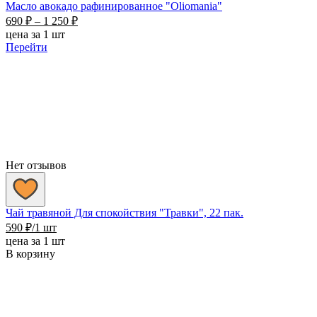
Масло авокадо рафинированное "Oliomania"
Диапазон
690
₽
–
1 250
₽
цен:
цена за 1 шт
690 ₽
Перейти
–
1
250 ₽
Нет отзывов
Чай травяной Для спокойствия "Травки", 22 пак.
590
₽
/1 шт
цена за 1 шт
В корзину