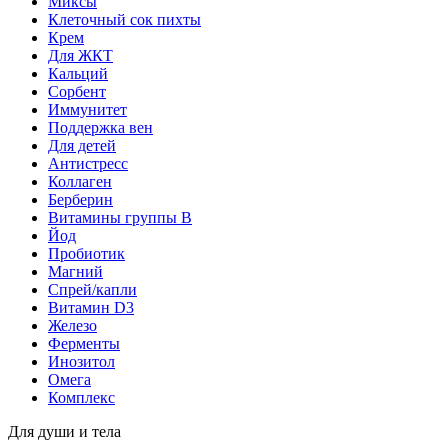
Миксы
Клеточный сок пихты
Крем
Для ЖКТ
Кальций
Сорбент
Иммунитет
Поддержка вен
Для детей
Антистресс
Коллаген
Берберин
Витамины группы B
Йод
Пробиотик
Магний
Спрей/капли
Витамин D3
Железо
Ферменты
Инозитол
Омега
Комплекс
Для души и тела