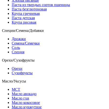
Хлопья овсяные
Паста из твердых сортов пшеницы
Паста безглютеновая
Крупа гречневая
Паста детская
Крупа рисовая
Специи/Семена/Добавки
Дрожжи
Семена/Семечки
Соль
Специя
Орехи/Сухофрукты
Орехи
Сухофрукты
Масло/Уксусы
МСТ
Масло авокадо
Масло гхи
Масло кокосовое
Масло кунжутное