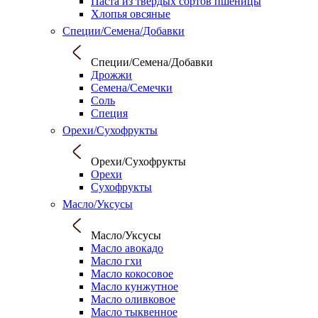
Паста из твердых сортов пшеницы
Хлопья овсяные
Специи/Семена/Добавки
Специи/Семена/Добавки
Дрожжи
Семена/Семечки
Соль
Специя
Орехи/Сухофрукты
Орехи/Сухофрукты
Орехи
Сухофрукты
Масло/Уксусы
Масло/Уксусы
Масло авокадо
Масло гхи
Масло кокосовое
Масло кунжутное
Масло оливковое
Масло тыквенное