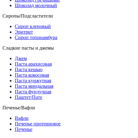
Шоколад молочный
Сиропы/Подсластители
Сироп кленовый
Эритрит
Сироп топинамбура
Сладкие пасты и джемы
Джем
Паста арахисовая
Паста кешью
Паста кокосовая
Паста кунжутная
Паста миндальная
Паста фундучная
Паштет/Пате
Печенье/Вафли
Вафли
Печенье протеиновое
Печенье