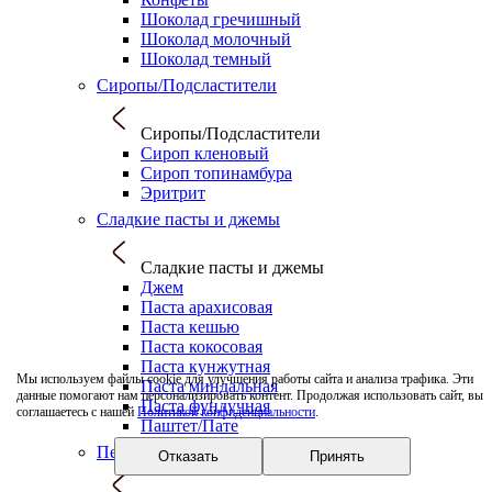
Шоколад гречишный
Шоколад молочный
Шоколад темный
Сиропы/Подсластители
Сиропы/Подсластители
Сироп кленовый
Сироп топинамбура
Эритрит
Сладкие пасты и джемы
Сладкие пасты и джемы
Джем
Паста арахисовая
Паста кешью
Паста кокосовая
Паста кунжутная
Мы используем файлы cookie для улучшения работы сайта и анализа трафика. Эти
Паста миндальная
данные помогают нам персонализировать контент. Продолжая использовать сайт, вы
Паста фундучная
соглашаетесь с нашей
Политикой конфиденциальности
.
Паштет/Пате
Печенье/Вафли
Отказать
Принять