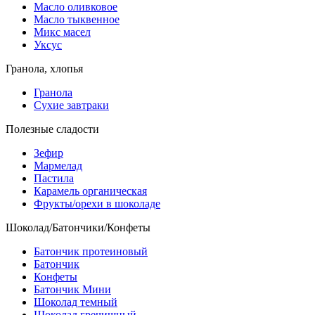
Масло оливковое
Масло тыквенное
Микс масел
Уксус
Гранола, хлопья
Гранола
Сухие завтраки
Полезные сладости
Зефир
Мармелад
Пастила
Карамель органическая
Фрукты/орехи в шоколаде
Шоколад/Батончики/Конфеты
Батончик протеиновый
Батончик
Конфеты
Батончик Мини
Шоколад темный
Шоколад гречишный