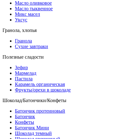
Масло оливковое
Масло тыквенное
Микс масел
Уксус
Гранола, хлопья
Гранола
Сухие завтраки
Полезные сладости
Зефир
Мармелад
Пастила
Карамель органическая
Фрукты/орехи в шоколаде
Шоколад/Батончики/Конфеты
Батончик протеиновый
Батончик
Конфеты
Батончик Мини
Шоколад темный
Шоколад гречишный