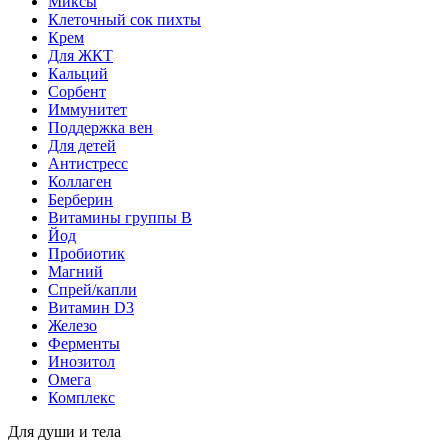
Миксы
Клеточный сок пихты
Крем
Для ЖКТ
Кальций
Сорбент
Иммунитет
Поддержка вен
Для детей
Антистресс
Коллаген
Берберин
Витамины группы B
Йод
Пробиотик
Магний
Спрей/капли
Витамин D3
Железо
Ферменты
Инозитол
Омега
Комплекс
Для души и тела