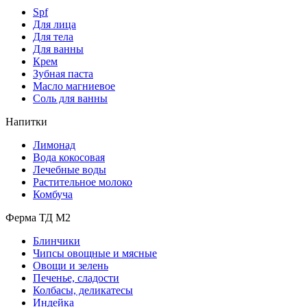
Spf
Для лица
Для тела
Для ванны
Крем
Зубная паста
Масло магниевое
Соль для ванны
Напитки
Лимонад
Вода кокосовая
Лечебные воды
Растительное молоко
Комбуча
Ферма ТД М2
Блинчики
Чипсы овощные и мясные
Овощи и зелень
Печенье, сладости
Колбасы, деликатесы
Индейка