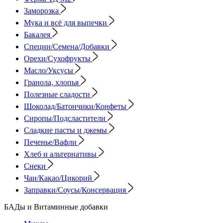
Заморозка
Мука и всё для выпечки
Бакалея
Специи/Семена/Добавки
Орехи/Сухофрукты
Масло/Уксусы
Гранола, хлопья
Полезные сладости
Шоколад/Батончики/Конфеты
Сиропы/Подсластители
Сладкие пасты и джемы
Печенье/Вафли
Хлеб и альтернативы
Снеки
Чаи/Какао/Цикорий
Заправки/Соусы/Консервация
БАДы и Витаминные добавки