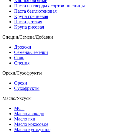
Хлопья овсяные
Паста из твердых сортов пшеницы
Паста безглютеновая
Крупа гречневая
Паста детская
Крупа рисовая
Специи/Семена/Добавки
Дрожжи
Семена/Семечки
Соль
Специя
Орехи/Сухофрукты
Орехи
Сухофрукты
Масло/Уксусы
МСТ
Масло авокадо
Масло гхи
Масло кокосовое
Масло кунжутное