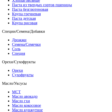
Хлопья овсяные
Паста из твердых сортов пшеницы
Паста безглютеновая
Крупа гречневая
Паста детская
Крупа рисовая
Специи/Семена/Добавки
Дрожжи
Семена/Семечки
Соль
Специя
Орехи/Сухофрукты
Орехи
Сухофрукты
Масло/Уксусы
МСТ
Масло авокадо
Масло гхи
Масло кокосовое
Масло кунжутное