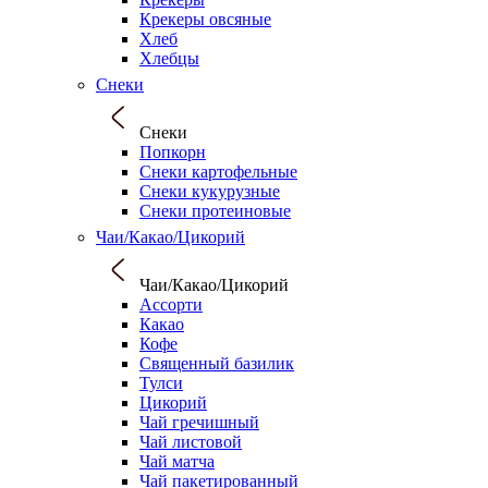
Крекеры овсяные
Хлеб
Хлебцы
Снеки
Снеки
Попкорн
Снеки картофельные
Снеки кукурузные
Снеки протеиновые
Чаи/Какао/Цикорий
Чаи/Какао/Цикорий
Ассорти
Какао
Кофе
Священный базилик
Тулси
Цикорий
Чай гречишный
Чай листовой
Чай матча
Чай пакетированный