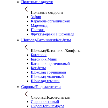
Полезные сладости
Полезные сладости
Зефир
Карамель органическая
Мармелад
Пастила
Фрукты/орехи в шоколаде
Шоколад/Батончики/Конфеты
Шоколад/Батончики/Конфеты
Батончик
Батончик Мини
Батончик протеиновый
Конфеты
Шоколад гречишный
Шоколад молочный
Шоколад темный
Сиропы/Подсластители
Сиропы/Подсластители
Сироп кленовый
Сироп топинамбура