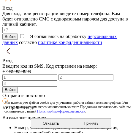
Вход
Для входа или регистрации введите номер телефона. Вам
будет отправлено СМС с одноразовым паролем для доступа в
личный кабинет.
Я соглашаюсь на обработку
персональных
Войти
данных
согласно
политике конфиденциальности
Вход
Введите код из SMS. Код отправлен на номер:
+79999999999
Войти
Отправить повторно
Мы используем файлы cookie для улучшения работы сайта и анализа трафика. Эти
Не пришёл код?
данные помогают нам персонализировать контент. Продолжая использовать сайт, вы
соглашаетесь с нашей
Политикой конфиденциальности
.
Возможные причины:
Отказать
Принять
Номер, указанный для получения SMS-сообщения,
введен с ошибкой или опечаткой;