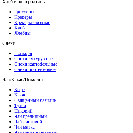
Хлеб и альтернативы
Гриссини
Крекеры
Крекеры овсяные
Хлеб
Хлебцы
Снеки
Попкорн
Снеки кукурузные
Снеки картофельные
Снеки протеиновые
Чаи/Какао/Цикорий
Кофе
Какао
Священный базилик
Тулси
Цикорий
Чай гречишный
Чай листовой
Чай матча
Чай пакетированный