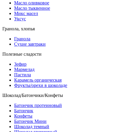
Масло оливковое
Масло тыквенное
Микс масел
Уксус
Гранола, хлопья
Гранола
Сухие завтраки
Полезные сладости
Зефир
Мармелад
Пастила
Карамель органическая
Фрукты/орехи в шоколаде
Шоколад/Батончики/Конфеты
Батончик протеиновый
Батончик
Конфеты
Батончик Мини
Шоколад темный
Шоколад гречишный