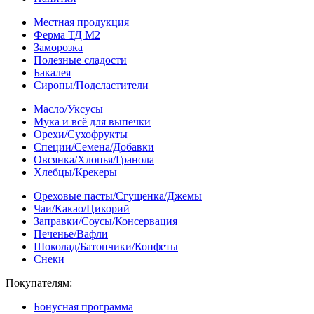
Местная продукция
Ферма ТД М2
Заморозка
Полезные сладости
Бакалея
Сиропы/Подсластители
Масло/Уксусы
Мука и всё для выпечки
Орехи/Сухофрукты
Специи/Семена/Добавки
Овсянка/Хлопья/Гранола
Хлебцы/Крекеры
Ореховые пасты/Сгущенка/Джемы
Чаи/Какао/Цикорий
Заправки/Соусы/Консервация
Печенье/Вафли
Шоколад/Батончики/Конфеты
Снеки
Покупателям:
Бонусная программа