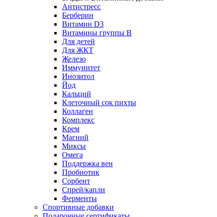
Антистресс
Берберин
Витамин D3
Витамины группы B
Для детей
Для ЖКТ
Железо
Иммунитет
Инозитол
Йод
Кальций
Клеточный сок пихты
Коллаген
Комплекс
Крем
Магний
Миксы
Омега
Поддержка вен
Пробиотик
Сорбент
Спрей/капли
Ферменты
Спортивные добавки
Подарочные сертификаты