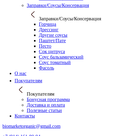
Заправки/Соусы/Консервация
Заправки/Соусы/Консервация
Горчица
Дрессинг
Другие соусы
Паштет/Пате
Песто
Сок цитруса
Соус бальзамический
Соус томатный
Фасоль
О нас
Покупателям
Покупателям
Бонусная программа
Доставка и оплата
Полезные статьи
Контакты
biomarketorganic@gmail.com