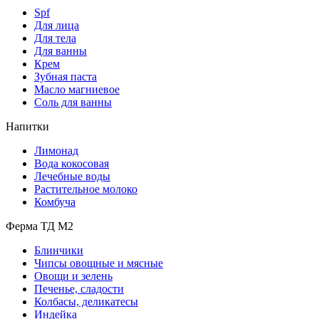
Spf
Для лица
Для тела
Для ванны
Крем
Зубная паста
Масло магниевое
Соль для ванны
Напитки
Лимонад
Вода кокосовая
Лечебные воды
Растительное молоко
Комбуча
Ферма ТД М2
Блинчики
Чипсы овощные и мясные
Овощи и зелень
Печенье, сладости
Колбасы, деликатесы
Индейка