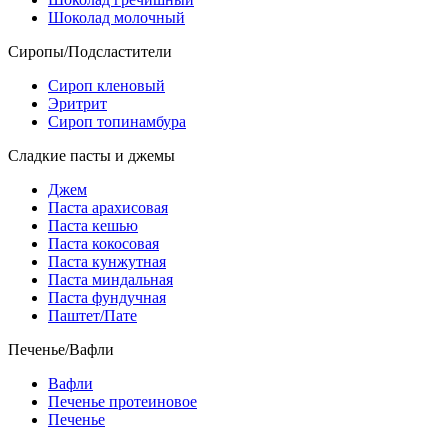
Шоколад молочный
Сиропы/Подсластители
Сироп кленовый
Эритрит
Сироп топинамбура
Сладкие пасты и джемы
Джем
Паста арахисовая
Паста кешью
Паста кокосовая
Паста кунжутная
Паста миндальная
Паста фундучная
Паштет/Пате
Печенье/Вафли
Вафли
Печенье протеиновое
Печенье