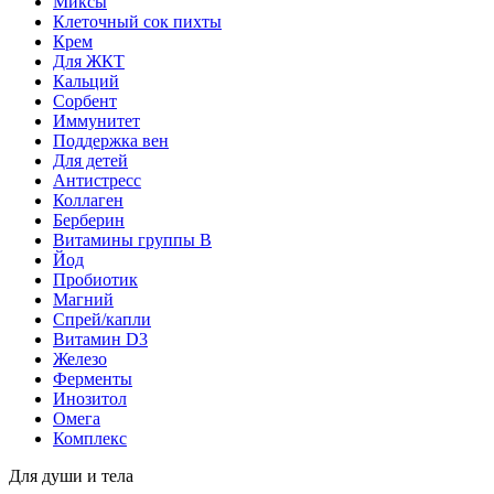
Миксы
Клеточный сок пихты
Крем
Для ЖКТ
Кальций
Сорбент
Иммунитет
Поддержка вен
Для детей
Антистресс
Коллаген
Берберин
Витамины группы B
Йод
Пробиотик
Магний
Спрей/капли
Витамин D3
Железо
Ферменты
Инозитол
Омега
Комплекс
Для души и тела