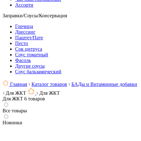
Ассорти
Заправки/Соусы/Консервация
Горчица
Дрессинг
Паштет/Пате
Песто
Сок цитруса
Соус томатный
Фасоль
Другие соусы
Соус бальзамический
Главная
Каталог товаров
БАДы и Витаминные добавки
Для ЖКТ
Для ЖКТ
Для ЖКТ
6 товаров
Все товары
Новинки