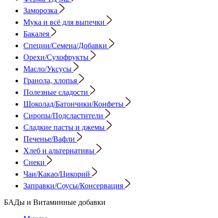
Заморозка
Мука и всё для выпечки
Бакалея
Специи/Семена/Добавки
Орехи/Сухофрукты
Масло/Уксусы
Гранола, хлопья
Полезные сладости
Шоколад/Батончики/Конфеты
Сиропы/Подсластители
Сладкие пасты и джемы
Печенье/Вафли
Хлеб и альтернативы
Снеки
Чаи/Какао/Цикорий
Заправки/Соусы/Консервация
БАДы и Витаминные добавки