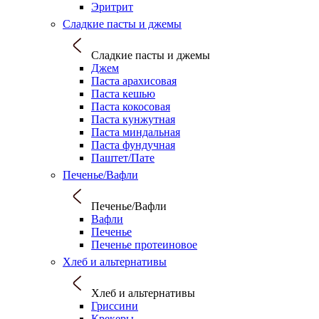
Эритрит
Сладкие пасты и джемы
Сладкие пасты и джемы
Джем
Паста арахисовая
Паста кешью
Паста кокосовая
Паста кунжутная
Паста миндальная
Паста фундучная
Паштет/Пате
Печенье/Вафли
Печенье/Вафли
Вафли
Печенье
Печенье протеиновое
Хлеб и альтернативы
Хлеб и альтернативы
Гриссини
Крекеры