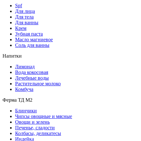
Spf
Для лица
Для тела
Для ванны
Крем
Зубная паста
Масло магниевое
Соль для ванны
Напитки
Лимонад
Вода кокосовая
Лечебные воды
Растительное молоко
Комбуча
Ферма ТД М2
Блинчики
Чипсы овощные и мясные
Овощи и зелень
Печенье, сладости
Колбасы, деликатесы
Индейка