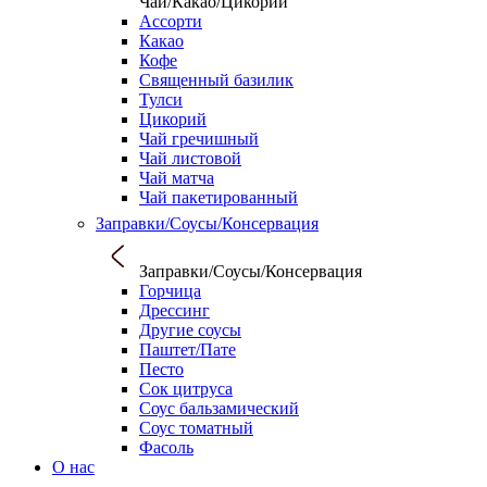
Чаи/Какао/Цикорий
Ассорти
Какао
Кофе
Священный базилик
Тулси
Цикорий
Чай гречишный
Чай листовой
Чай матча
Чай пакетированный
Заправки/Соусы/Консервация
Заправки/Соусы/Консервация
Горчица
Дрессинг
Другие соусы
Паштет/Пате
Песто
Сок цитруса
Соус бальзамический
Соус томатный
Фасоль
О нас