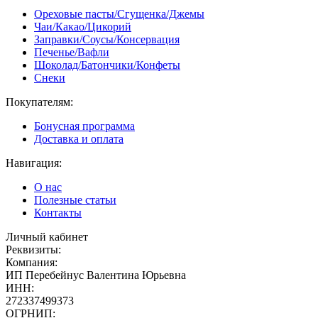
Ореховые пасты/Сгущенка/Джемы
Чаи/Какао/Цикорий
Заправки/Соусы/Консервация
Печенье/Вафли
Шоколад/Батончики/Конфеты
Снеки
Покупателям:
Бонусная программа
Доставка и оплата
Навигация:
О нас
Полезные статьи
Контакты
Личный кабинет
Реквизиты:
Компания:
ИП Перебейнус Валентина Юрьевна
ИНН:
272337499373
ОГРНИП: