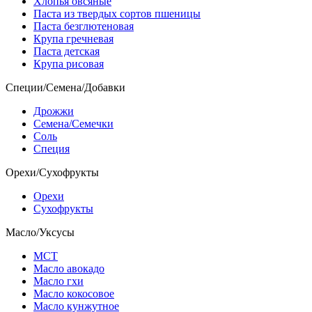
Хлопья овсяные
Паста из твердых сортов пшеницы
Паста безглютеновая
Крупа гречневая
Паста детская
Крупа рисовая
Специи/Семена/Добавки
Дрожжи
Семена/Семечки
Соль
Специя
Орехи/Сухофрукты
Орехи
Сухофрукты
Масло/Уксусы
МСТ
Масло авокадо
Масло гхи
Масло кокосовое
Масло кунжутное