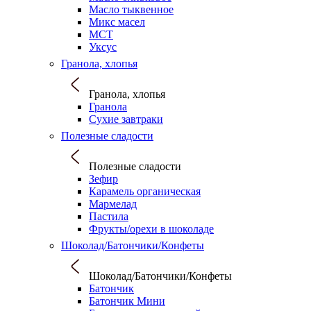
Масло тыквенное
Микс масел
МСТ
Уксус
Гранола, хлопья
Гранола, хлопья
Гранола
Сухие завтраки
Полезные сладости
Полезные сладости
Зефир
Карамель органическая
Мармелад
Пастила
Фрукты/орехи в шоколаде
Шоколад/Батончики/Конфеты
Шоколад/Батончики/Конфеты
Батончик
Батончик Мини