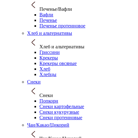
Печенье/Вафли
Вафли
Печенье
Печенье протеиновое
Хлеб и альтернативы
Хлеб и альтернативы
Гриссини
Крекеры
Крекеры овсяные
Хлеб
Хлебцы
Снеки
Снеки
Попкорн
Снеки картофельные
Снеки кукурузные
Снеки протеиновые
Чаи/Какао/Цикорий