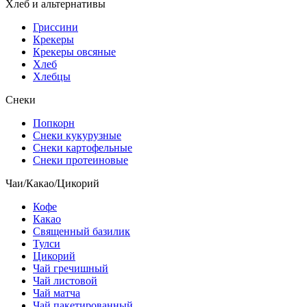
Хлеб и альтернативы
Гриссини
Крекеры
Крекеры овсяные
Хлеб
Хлебцы
Снеки
Попкорн
Снеки кукурузные
Снеки картофельные
Снеки протеиновые
Чаи/Какао/Цикорий
Кофе
Какао
Священный базилик
Тулси
Цикорий
Чай гречишный
Чай листовой
Чай матча
Чай пакетированный