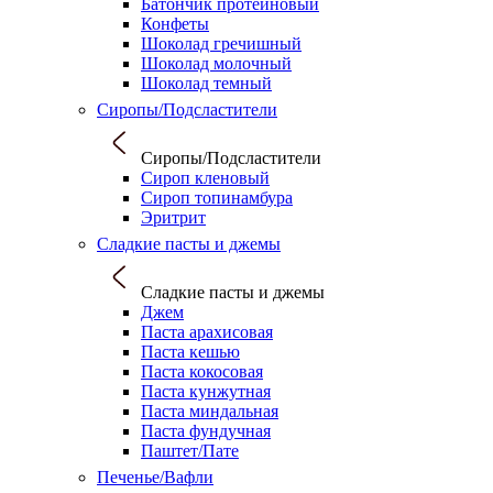
Батончик протеиновый
Конфеты
Шоколад гречишный
Шоколад молочный
Шоколад темный
Сиропы/Подсластители
Сиропы/Подсластители
Сироп кленовый
Сироп топинамбура
Эритрит
Сладкие пасты и джемы
Сладкие пасты и джемы
Джем
Паста арахисовая
Паста кешью
Паста кокосовая
Паста кунжутная
Паста миндальная
Паста фундучная
Паштет/Пате
Печенье/Вафли