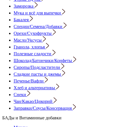
Заморозка
Мука и всё для выпечки
Бакалея
Специи/Семена/Добавки
Орехи/Сухофрукты
Масло/Уксусы
Гранола, хлопья
Полезные сладости
Шоколад/Батончики/Конфеты
Сиропы/Подсластители
Сладкие пасты и джемы
Печенье/Вафли
Хлеб и альтернативы
Снеки
Чаи/Какао/Цикорий
Заправки/Соусы/Консервация
БАДы и Витаминные добавки