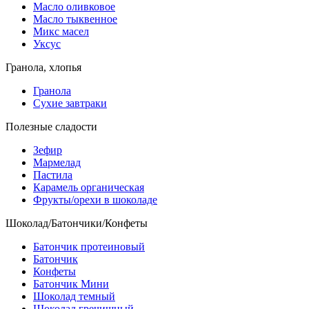
Масло оливковое
Масло тыквенное
Микс масел
Уксус
Гранола, хлопья
Гранола
Сухие завтраки
Полезные сладости
Зефир
Мармелад
Пастила
Карамель органическая
Фрукты/орехи в шоколаде
Шоколад/Батончики/Конфеты
Батончик протеиновый
Батончик
Конфеты
Батончик Мини
Шоколад темный
Шоколад гречишный