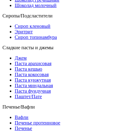
Шоколад молочный
Сиропы/Подсластители
Сироп кленовый
Эритрит
Сироп топинамбура
Сладкие пасты и джемы
Джем
Паста арахисовая
Паста кешью
Паста кокосовая
Паста кунжутная
Паста миндальная
Паста фундучная
Паштет/Пате
Печенье/Вафли
Вафли
Печенье протеиновое
Печенье