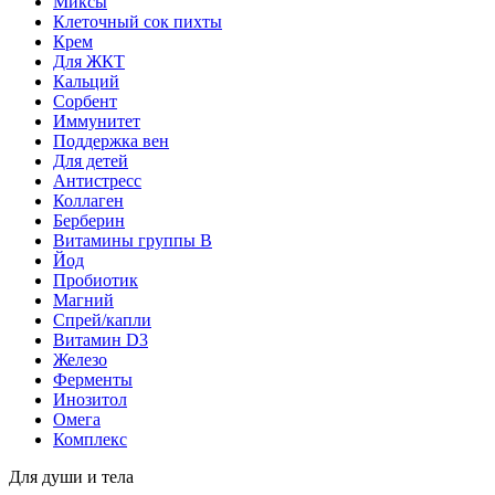
Миксы
Клеточный сок пихты
Крем
Для ЖКТ
Кальций
Сорбент
Иммунитет
Поддержка вен
Для детей
Антистресс
Коллаген
Берберин
Витамины группы B
Йод
Пробиотик
Магний
Спрей/капли
Витамин D3
Железо
Ферменты
Инозитол
Омега
Комплекс
Для души и тела