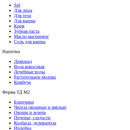
Spf
Для лица
Для тела
Для ванны
Крем
Зубная паста
Масло магниевое
Соль для ванны
Напитки
Лимонад
Вода кокосовая
Лечебные воды
Растительное молоко
Комбуча
Ферма ТД М2
Блинчики
Чипсы овощные и мясные
Овощи и зелень
Печенье, сладости
Колбасы, деликатесы
Индейка