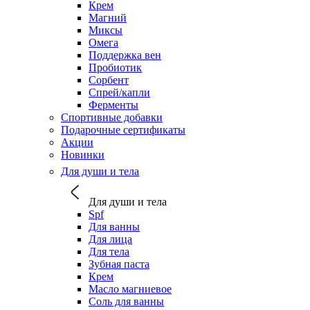
Крем
Магний
Миксы
Омега
Поддержка вен
Пробиотик
Сорбент
Спрей/капли
Ферменты
Спортивные добавки
Подарочные сертификаты
Акции
Новинки
Для души и тела
Для души и тела
Spf
Для ванны
Для лица
Для тела
Зубная паста
Крем
Масло магниевое
Соль для ванны