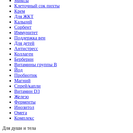
Миксы
Клеточный сок пихты
Крем
Для ЖКТ
Кальций
Сорбент
Иммунитет
Поддержка вен
Для детей
Антистресс
Коллаген
Берберин
Витамины группы B
Йод
Пробиотик
Магний
Спрей/капли
Витамин D3
Железо
Ферменты
Инозитол
Омега
Комплекс
Для души и тела