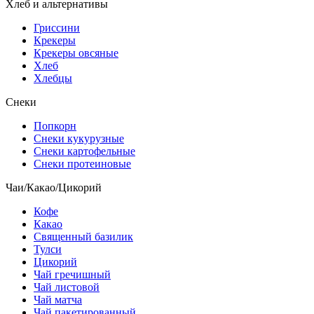
Хлеб и альтернативы
Гриссини
Крекеры
Крекеры овсяные
Хлеб
Хлебцы
Снеки
Попкорн
Снеки кукурузные
Снеки картофельные
Снеки протеиновые
Чаи/Какао/Цикорий
Кофе
Какао
Священный базилик
Тулси
Цикорий
Чай гречишный
Чай листовой
Чай матча
Чай пакетированный