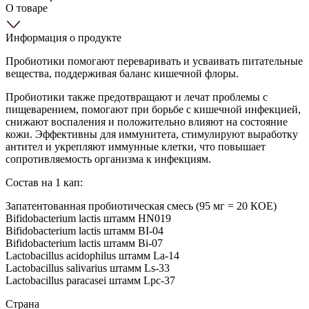
О товаре
Информация о продукте
Пробиотики помогают переваривать и усваивать питательные
вещества, поддерживая баланс кишечной флоры.
Пробиотики также предотвращают и лечат проблемы с
пищеварением, помогают при борьбе с кишечной инфекцией,
снижают воспаления и положительно влияют на состояние
кожи. Эффективны для иммунитета, стимулируют выработку
антител и укрепляют иммунные клетки, что повышает
сопротивляемость организма к инфекциям.
Состав на 1 кап:
Запатентованная пробиотическая смесь (95 мг = 20 КОЕ)
Bifidobacterium lactis штамм HN019
Bifidobacterium lactis штамм BI-04
Bifidobacterium lactis штамм Bi-07
Lactobacillus acidophilus штамм La-14
Lactobacillus salivarius штамм Ls-33
Lactobacillus paracasei штамм Lpc-37
Страна