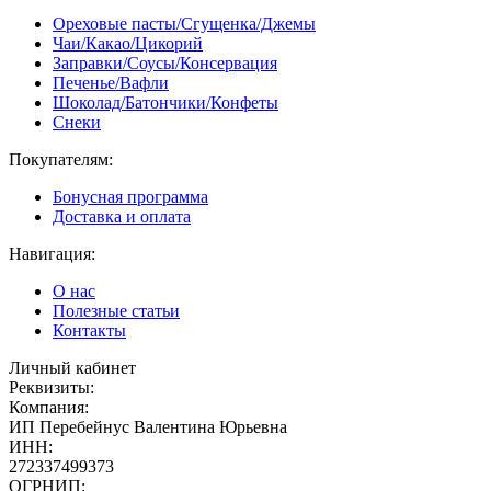
Ореховые пасты/Сгущенка/Джемы
Чаи/Какао/Цикорий
Заправки/Соусы/Консервация
Печенье/Вафли
Шоколад/Батончики/Конфеты
Снеки
Покупателям:
Бонусная программа
Доставка и оплата
Навигация:
О нас
Полезные статьи
Контакты
Личный кабинет
Реквизиты:
Компания:
ИП Перебейнус Валентина Юрьевна
ИНН:
272337499373
ОГРНИП: