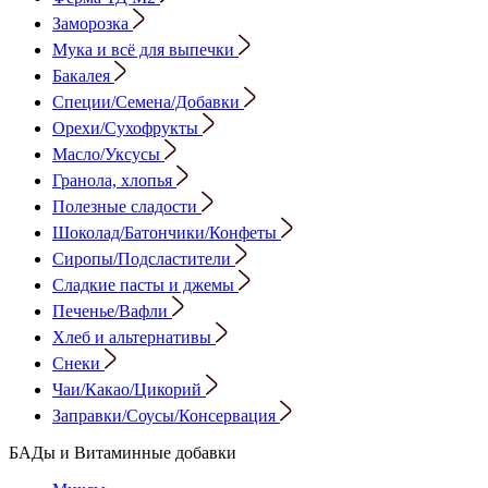
Заморозка
Мука и всё для выпечки
Бакалея
Специи/Семена/Добавки
Орехи/Сухофрукты
Масло/Уксусы
Гранола, хлопья
Полезные сладости
Шоколад/Батончики/Конфеты
Сиропы/Подсластители
Сладкие пасты и джемы
Печенье/Вафли
Хлеб и альтернативы
Снеки
Чаи/Какао/Цикорий
Заправки/Соусы/Консервация
БАДы и Витаминные добавки