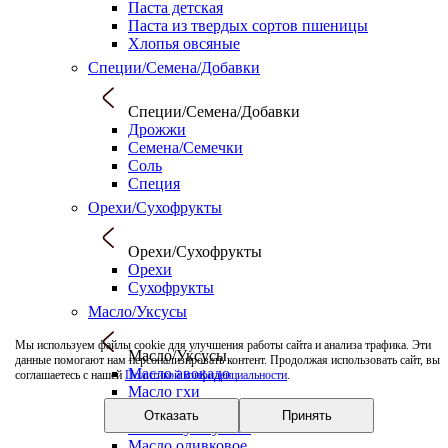
Паста детская
Паста из твердых сортов пшеницы
Хлопья овсяные
Специи/Семена/Добавки
Специи/Семена/Добавки
Дрожжи
Семена/Семечки
Соль
Специя
Орехи/Сухофрукты
Орехи/Сухофрукты
Орехи
Сухофрукты
Масло/Уксусы
Мы используем файлы cookie для улучшения работы сайта и анализа трафика. Эти
Масло/Уксусы
данные помогают нам персонализировать контент. Продолжая использовать сайт, вы
Масло авокадо
соглашаетесь с нашей
Политикой конфиденциальности
.
Масло гхи
Масло кокосовое
Отказать
Принять
Масло кунжутное
Масло оливковое