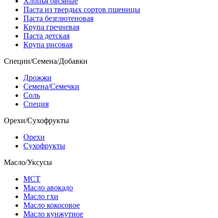
Хлопья овсяные
Паста из твердых сортов пшеницы
Паста безглютеновая
Крупа гречневая
Паста детская
Крупа рисовая
Специи/Семена/Добавки
Дрожжи
Семена/Семечки
Соль
Специя
Орехи/Сухофрукты
Орехи
Сухофрукты
Масло/Уксусы
МСТ
Масло авокадо
Масло гхи
Масло кокосовое
Масло кунжутное