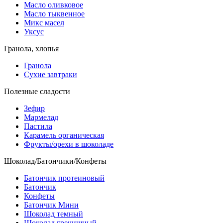
Масло оливковое
Масло тыквенное
Микс масел
Уксус
Гранола, хлопья
Гранола
Сухие завтраки
Полезные сладости
Зефир
Мармелад
Пастила
Карамель органическая
Фрукты/орехи в шоколаде
Шоколад/Батончики/Конфеты
Батончик протеиновый
Батончик
Конфеты
Батончик Мини
Шоколад темный
Шоколад гречишный