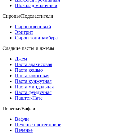
Шоколад молочный
Сиропы/Подсластители
Сироп кленовый
Эритрит
Сироп топинамбура
Сладкие пасты и джемы
Джем
Паста арахисовая
Паста кешью
Паста кокосовая
Паста кунжутная
Паста миндальная
Паста фундучная
Паштет/Пате
Печенье/Вафли
Вафли
Печенье протеиновое
Печенье