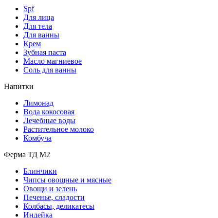
Spf
Для лица
Для тела
Для ванны
Крем
Зубная паста
Масло магниевое
Соль для ванны
Напитки
Лимонад
Вода кокосовая
Лечебные воды
Растительное молоко
Комбуча
Ферма ТД М2
Блинчики
Чипсы овощные и мясные
Овощи и зелень
Печенье, сладости
Колбасы, деликатесы
Индейка