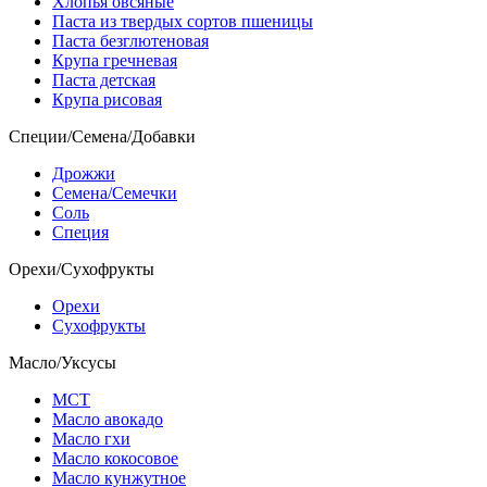
Хлопья овсяные
Паста из твердых сортов пшеницы
Паста безглютеновая
Крупа гречневая
Паста детская
Крупа рисовая
Специи/Семена/Добавки
Дрожжи
Семена/Семечки
Соль
Специя
Орехи/Сухофрукты
Орехи
Сухофрукты
Масло/Уксусы
МСТ
Масло авокадо
Масло гхи
Масло кокосовое
Масло кунжутное