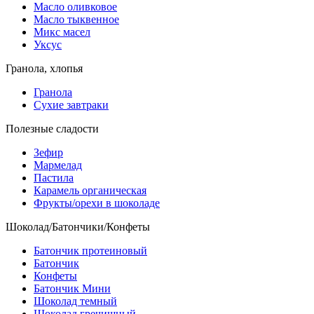
Масло оливковое
Масло тыквенное
Микс масел
Уксус
Гранола, хлопья
Гранола
Сухие завтраки
Полезные сладости
Зефир
Мармелад
Пастила
Карамель органическая
Фрукты/орехи в шоколаде
Шоколад/Батончики/Конфеты
Батончик протеиновый
Батончик
Конфеты
Батончик Мини
Шоколад темный
Шоколад гречишный