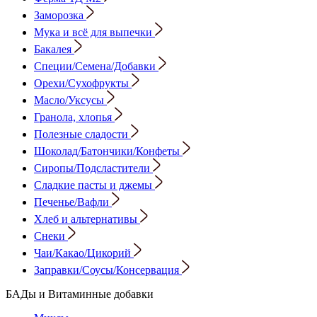
Заморозка
Мука и всё для выпечки
Бакалея
Специи/Семена/Добавки
Орехи/Сухофрукты
Масло/Уксусы
Гранола, хлопья
Полезные сладости
Шоколад/Батончики/Конфеты
Сиропы/Подсластители
Сладкие пасты и джемы
Печенье/Вафли
Хлеб и альтернативы
Снеки
Чаи/Какао/Цикорий
Заправки/Соусы/Консервация
БАДы и Витаминные добавки