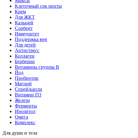
Миксы
Клеточный сок пихты
Крем
Для ЖКТ
Кальций
Сорбент
Иммунитет
Поддержка вен
Для детей
Антистресс
Коллаген
Берберин
Витамины группы B
Йод
Пробиотик
Магний
Спрей/капли
Витамин D3
Железо
Ферменты
Инозитол
Омега
Комплекс
Для души и тела