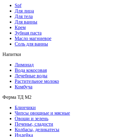
Spf
Для лица
Для тела
Для ванны
Крем
Зубная паста
Масло магниевое
Соль для ванны
Напитки
Лимонад
Вода кокосовая
Лечебные воды
Растительное молоко
Комбуча
Ферма ТД М2
Блинчики
Чипсы овощные и мясные
Овощи и зелень
Печенье, сладости
Колбасы, деликатесы
Индейка