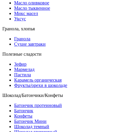
Масло оливковое
Масло тыквенное
Микс масел
Уксус
Гранола, хлопья
Гранола
Сухие завтраки
Полезные сладости
Зефир
Мармелад
Пастила
Карамель органическая
Фрукты/орехи в шоколаде
Шоколад/Батончики/Конфеты
Батончик протеиновый
Батончик
Конфеты
Батончик Мини
Шоколад темный
Шоколад гречишный