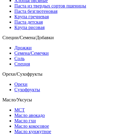
Хлопья овсяные
Паста из твердых сортов пшеницы
Паста безглютеновая
Крупа гречневая
Паста детская
Крупа рисовая
Специи/Семена/Добавки
Дрожжи
Семена/Семечки
Соль
Специя
Орехи/Сухофрукты
Орехи
Сухофрукты
Масло/Уксусы
МСТ
Масло авокадо
Масло гхи
Масло кокосовое
Масло кунжутное