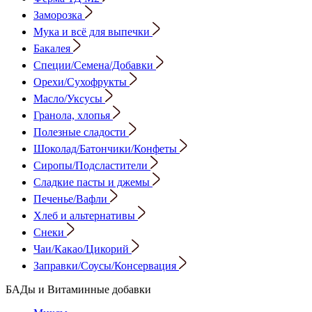
Заморозка
Мука и всё для выпечки
Бакалея
Специи/Семена/Добавки
Орехи/Сухофрукты
Масло/Уксусы
Гранола, хлопья
Полезные сладости
Шоколад/Батончики/Конфеты
Сиропы/Подсластители
Сладкие пасты и джемы
Печенье/Вафли
Хлеб и альтернативы
Снеки
Чаи/Какао/Цикорий
Заправки/Соусы/Консервация
БАДы и Витаминные добавки