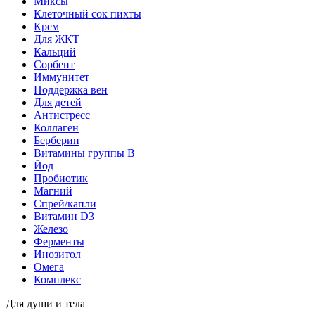
Миксы
Клеточный сок пихты
Крем
Для ЖКТ
Кальций
Сорбент
Иммунитет
Поддержка вен
Для детей
Антистресс
Коллаген
Берберин
Витамины группы B
Йод
Пробиотик
Магний
Спрей/капли
Витамин D3
Железо
Ферменты
Инозитол
Омега
Комплекс
Для души и тела