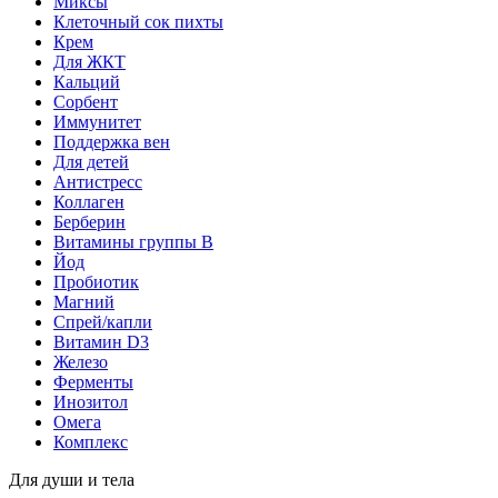
Миксы
Клеточный сок пихты
Крем
Для ЖКТ
Кальций
Сорбент
Иммунитет
Поддержка вен
Для детей
Антистресс
Коллаген
Берберин
Витамины группы B
Йод
Пробиотик
Магний
Спрей/капли
Витамин D3
Железо
Ферменты
Инозитол
Омега
Комплекс
Для души и тела