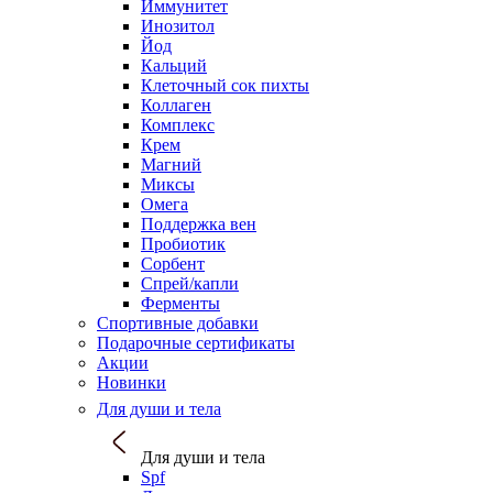
Иммунитет
Инозитол
Йод
Кальций
Клеточный сок пихты
Коллаген
Комплекс
Крем
Магний
Миксы
Омега
Поддержка вен
Пробиотик
Сорбент
Спрей/капли
Ферменты
Спортивные добавки
Подарочные сертификаты
Акции
Новинки
Для души и тела
Для души и тела
Spf