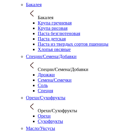
Бакалея
Бакалея
Крупа гречневая
Крупа рисовая
Паста безглютеновая
Паста детская
Паста из твердых сортов пшеницы
Хлопья овсяные
Специи/Семена/Добавки
Специи/Семена/Добавки
Дрожжи
Семена/Семечки
Соль
Специя
Орехи/Сухофрукты
Орехи/Сухофрукты
Орехи
Сухофрукты
Масло/Уксусы