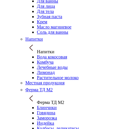
Для ванны
Для лица
Для тела
Зубная паста
Крем
Масло магниевое
Соль для ванны
Напитки
Напитки
Вода кокосовая
Комбуча
Лечебные воды
Лимонад
Растительное молоко
Местная продукция
Ферма ТД М2
Ферма ТД М2
Блинчики
Говядина
Заморозка
Индейка
Колбасы, деликатесы