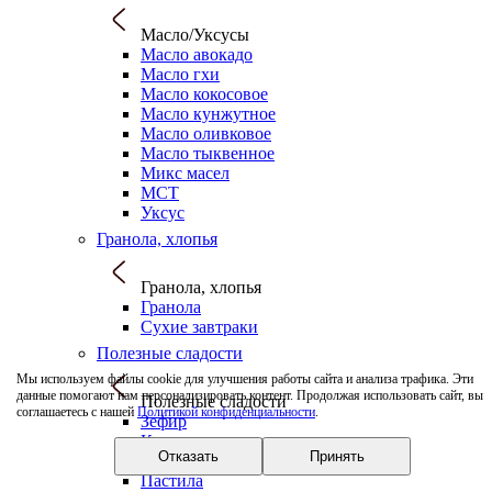
Масло/Уксусы
Масло авокадо
Масло гхи
Масло кокосовое
Масло кунжутное
Масло оливковое
Масло тыквенное
Микс масел
МСТ
Уксус
Гранола, хлопья
Гранола, хлопья
Гранола
Сухие завтраки
Полезные сладости
Мы используем файлы cookie для улучшения работы сайта и анализа трафика. Эти
данные помогают нам персонализировать контент. Продолжая использовать сайт, вы
Полезные сладости
соглашаетесь с нашей
Политикой конфиденциальности
.
Зефир
Карамель органическая
Отказать
Принять
Мармелад
Пастила