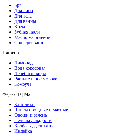
Spf
Для лица
Для тела
Для ванны
Крем
Зубная паста
Масло магниевое
Соль для ванны
Напитки
Лимонад
Вода кокосовая
Лечебные воды
Растительное молоко
Комбуча
Ферма ТД М2
Блинчики
Чипсы овощные и мясные
Овощи и зелень
Печенье, сладости
Колбасы, деликатесы
Индейка