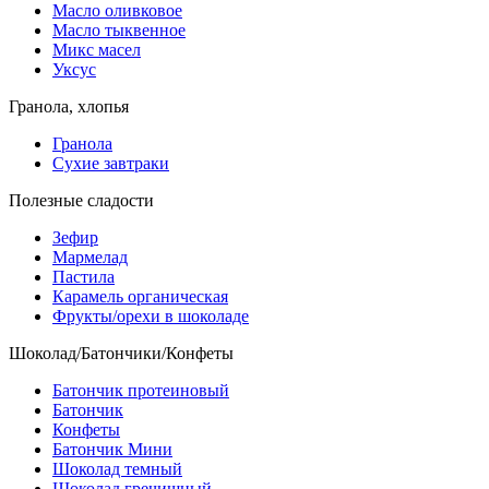
Масло оливковое
Масло тыквенное
Микс масел
Уксус
Гранола, хлопья
Гранола
Сухие завтраки
Полезные сладости
Зефир
Мармелад
Пастила
Карамель органическая
Фрукты/орехи в шоколаде
Шоколад/Батончики/Конфеты
Батончик протеиновый
Батончик
Конфеты
Батончик Мини
Шоколад темный
Шоколад гречишный