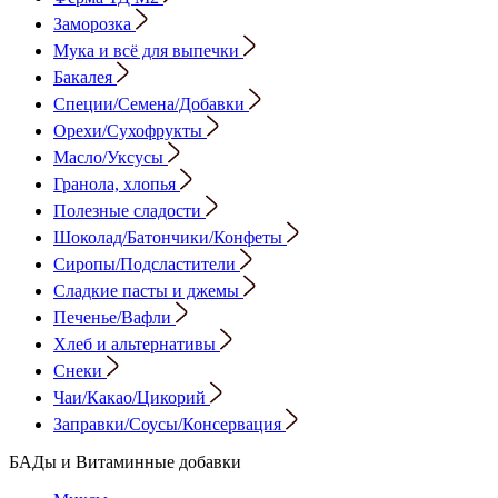
Заморозка
Мука и всё для выпечки
Бакалея
Специи/Семена/Добавки
Орехи/Сухофрукты
Масло/Уксусы
Гранола, хлопья
Полезные сладости
Шоколад/Батончики/Конфеты
Сиропы/Подсластители
Сладкие пасты и джемы
Печенье/Вафли
Хлеб и альтернативы
Снеки
Чаи/Какао/Цикорий
Заправки/Соусы/Консервация
БАДы и Витаминные добавки