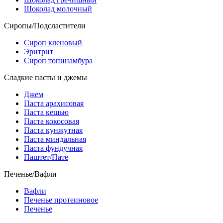
Шоколад молочный
Сиропы/Подсластители
Сироп кленовый
Эритрит
Сироп топинамбура
Сладкие пасты и джемы
Джем
Паста арахисовая
Паста кешью
Паста кокосовая
Паста кунжутная
Паста миндальная
Паста фундучная
Паштет/Пате
Печенье/Вафли
Вафли
Печенье протеиновое
Печенье