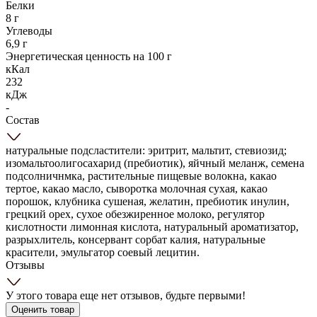
Белки
8 г
Углеводы
6,9 г
Энергетическая ценность на 100 г
кКал
232
кДж
-
Состав
натуральные подсластители: эритрит, мальтит, стевиозид;
изомальтоолигосахарид (пребиотик), яйчный меланж, семена
подсолничнмка, растительные пищевые волокна, какао
тертое, какао масло, сыворотка молочная сухая, какао
порошок, клубника сушеная, желатин, пребиотик инулин,
грецкий орех, сухое обезжиренное молоко, регулятор
кислотности лимонная кислота, натуральный ароматизатор,
разрыхлитель, консервант сорбат калия, натуральные
красители, эмульгатор соевый лецитин.
Отзывы
У этого товара еще нет отзывов, будьте первыми!
Оценить товар