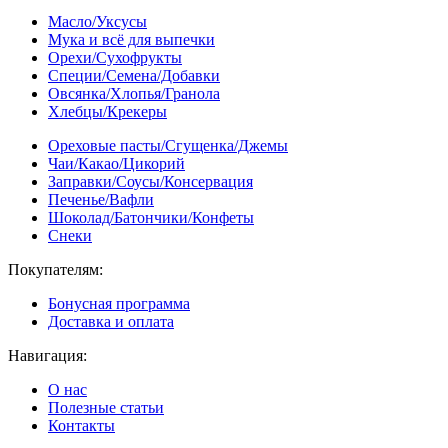
Масло/Уксусы
Мука и всё для выпечки
Орехи/Сухофрукты
Специи/Семена/Добавки
Овсянка/Хлопья/Гранола
Хлебцы/Крекеры
Ореховые пасты/Сгущенка/Джемы
Чаи/Какао/Цикорий
Заправки/Соусы/Консервация
Печенье/Вафли
Шоколад/Батончики/Конфеты
Снеки
Покупателям:
Бонусная программа
Доставка и оплата
Навигация:
О нас
Полезные статьи
Контакты