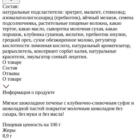
Состав:
натуральные подсластители: эритрит, мальтит, стевиозид;
изомальтоолигосахарид (пребиотик), яйчный меланж, семена
подсолничнмка, растительные пищевые волокна, какао
тертое, какао масло, сыворотка молочная сухая, какао
порошок, клубника сушеная, желатин, пребиотик инулин,
грецкий орех, сухое обезжиренное молоко, регулятор
кислотности лимонная кислота, натуральный ароматизатор,
разрыхлитель, консервант сорбат калия, натуральные
красители, эмульгатор соевый лецитин.
О товаре
Состав
Отзывы
О товаре
Информация о продукте
Мягкое шоколадное печенье с клубнично-сливочным суфле и
шоколадной пастой покрытое молочным шоколадом без
сахара, без муки и без масла!
Пищевая ценность на 100 г
Жиры
8,9 г