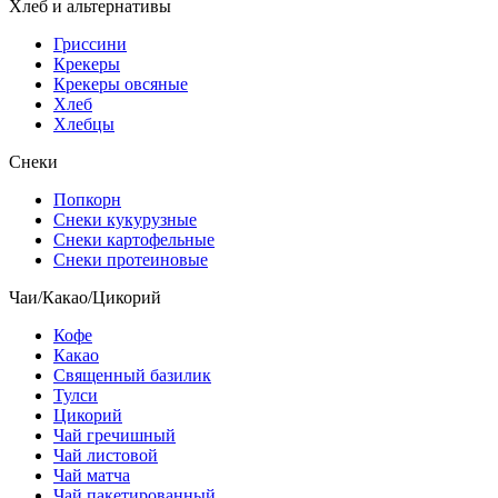
Хлеб и альтернативы
Гриссини
Крекеры
Крекеры овсяные
Хлеб
Хлебцы
Снеки
Попкорн
Снеки кукурузные
Снеки картофельные
Снеки протеиновые
Чаи/Какао/Цикорий
Кофе
Какао
Священный базилик
Тулси
Цикорий
Чай гречишный
Чай листовой
Чай матча
Чай пакетированный