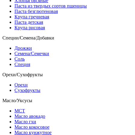
Хлопья овсяные
Паста из твердых сортов пшеницы
Паста безглютеновая
Крупа гречневая
Паста детская
Крупа рисовая
Специи/Семена/Добавки
Дрожжи
Семена/Семечки
Соль
Специя
Орехи/Сухофрукты
Орехи
Сухофрукты
Масло/Уксусы
МСТ
Масло авокадо
Масло гхи
Масло кокосовое
Масло кунжутное