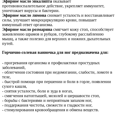
Эфирное масло эвкалипта
оказывает
противовоспалительное действие, укрепляет иммунитет,
уничтожает вирусы и бактерии.
Эфирное масло лимона
снимает усталость и восстанавливает
силы, улучшает микроциркуляцию крови, повышает
иммунный ответ организма.
Эфирное масло розмарина
смягчает кожу стоп, способствует
заживлению шрамов и рубцов, глубокому расслаблению
мышц, а также полезно для верхних и нижних дыхательных
путей.
Горчично-солевая ванночка для ног предназначена для:
- прогревания организма и профилактики простудных
заболеваний,
- облегчения состояния при недомогании, слабости, ломоте в
теле,
- быстрой помощи при першении и боли в горле, появлении
сухого кашля,
- снятия усталости, боли и зуда в ногах,
- смягчения натоптышей, мозолей и шершавости стоп,
- борьбы с бактериями и неприятным запахом ног,
- поддержания чистоты, свежести и гладкости ног,
- стимулирования кровообращения и обмена веществ.