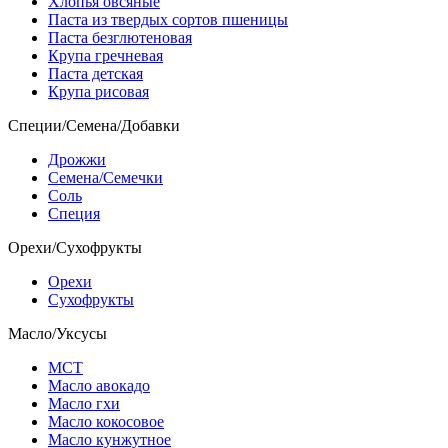
Хлопья овсяные
Паста из твердых сортов пшеницы
Паста безглютеновая
Крупа гречневая
Паста детская
Крупа рисовая
Специи/Семена/Добавки
Дрожжи
Семена/Семечки
Соль
Специя
Орехи/Сухофрукты
Орехи
Сухофрукты
Масло/Уксусы
МСТ
Масло авокадо
Масло гхи
Масло кокосовое
Масло кунжутное