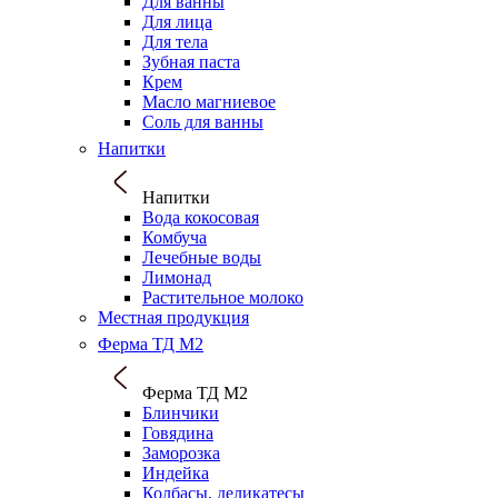
Для ванны
Для лица
Для тела
Зубная паста
Крем
Масло магниевое
Соль для ванны
Напитки
Напитки
Вода кокосовая
Комбуча
Лечебные воды
Лимонад
Растительное молоко
Местная продукция
Ферма ТД М2
Ферма ТД М2
Блинчики
Говядина
Заморозка
Индейка
Колбасы, деликатесы