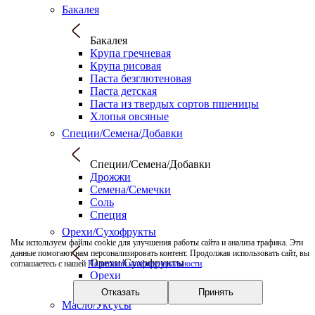
Бакалея
Бакалея
Крупа гречневая
Крупа рисовая
Паста безглютеновая
Паста детская
Паста из твердых сортов пшеницы
Хлопья овсяные
Специи/Семена/Добавки
Специи/Семена/Добавки
Дрожжи
Семена/Семечки
Соль
Специя
Орехи/Сухофрукты
Мы используем файлы cookie для улучшения работы сайта и анализа трафика. Эти
данные помогают нам персонализировать контент. Продолжая использовать сайт, вы
Орехи/Сухофрукты
соглашаетесь с нашей
Политикой конфиденциальности
.
Орехи
Сухофрукты
Отказать
Принять
Масло/Уксусы