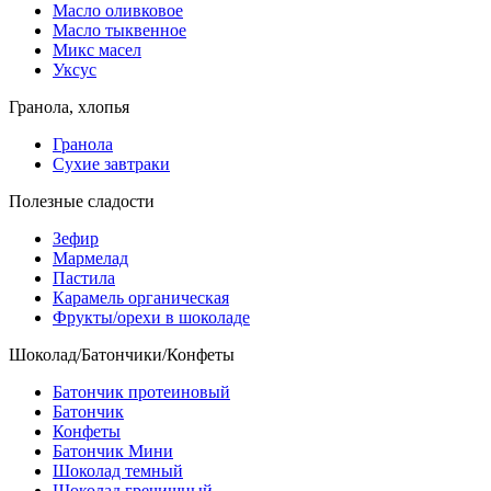
Масло оливковое
Масло тыквенное
Микс масел
Уксус
Гранола, хлопья
Гранола
Сухие завтраки
Полезные сладости
Зефир
Мармелад
Пастила
Карамель органическая
Фрукты/орехи в шоколаде
Шоколад/Батончики/Конфеты
Батончик протеиновый
Батончик
Конфеты
Батончик Мини
Шоколад темный
Шоколад гречишный