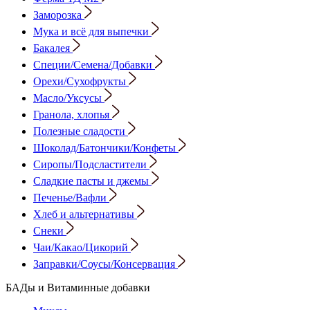
Заморозка
Мука и всё для выпечки
Бакалея
Специи/Семена/Добавки
Орехи/Сухофрукты
Масло/Уксусы
Гранола, хлопья
Полезные сладости
Шоколад/Батончики/Конфеты
Сиропы/Подсластители
Сладкие пасты и джемы
Печенье/Вафли
Хлеб и альтернативы
Снеки
Чаи/Какао/Цикорий
Заправки/Соусы/Консервация
БАДы и Витаминные добавки