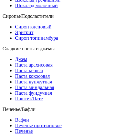
Шоколад молочный
Сиропы/Подсластители
Сироп кленовый
Эритрит
Сироп топинамбура
Сладкие пасты и джемы
Джем
Паста арахисовая
Паста кешью
Паста кокосовая
Паста кунжутная
Паста миндальная
Паста фундучная
Паштет/Пате
Печенье/Вафли
Вафли
Печенье протеиновое
Печенье