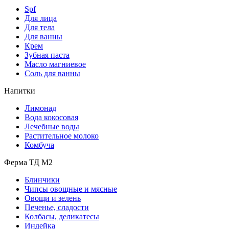
Spf
Для лица
Для тела
Для ванны
Крем
Зубная паста
Масло магниевое
Соль для ванны
Напитки
Лимонад
Вода кокосовая
Лечебные воды
Растительное молоко
Комбуча
Ферма ТД М2
Блинчики
Чипсы овощные и мясные
Овощи и зелень
Печенье, сладости
Колбасы, деликатесы
Индейка