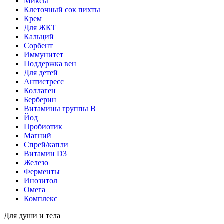
Миксы
Клеточный сок пихты
Крем
Для ЖКТ
Кальций
Сорбент
Иммунитет
Поддержка вен
Для детей
Антистресс
Коллаген
Берберин
Витамины группы B
Йод
Пробиотик
Магний
Спрей/капли
Витамин D3
Железо
Ферменты
Инозитол
Омега
Комплекс
Для души и тела