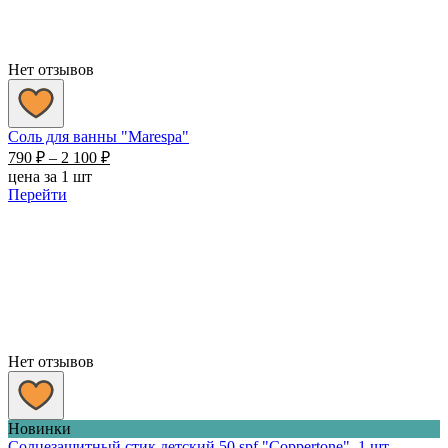
Нет отзывов
Соль для ванны "Marespa"
Диапазон
790
₽
–
2 100
₽
цен:
цена за 1 шт
790 ₽
Перейти
–
2
100 ₽
Нет отзывов
Новинки
Солцезащитный стик детский 50 spf "Coppertone", 1 шт