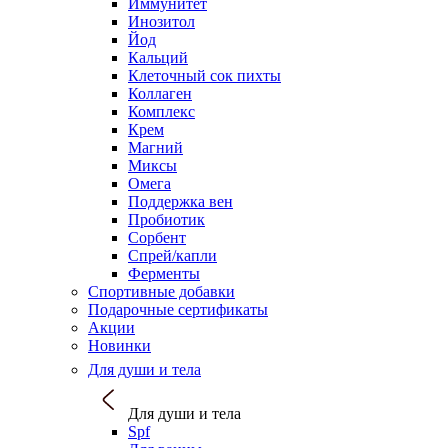
Иммунитет
Инозитол
Йод
Кальций
Клеточный сок пихты
Коллаген
Комплекс
Крем
Магний
Миксы
Омега
Поддержка вен
Пробиотик
Сорбент
Спрей/капли
Ферменты
Спортивные добавки
Подарочные сертификаты
Акции
Новинки
Для души и тела
Для души и тела
Spf