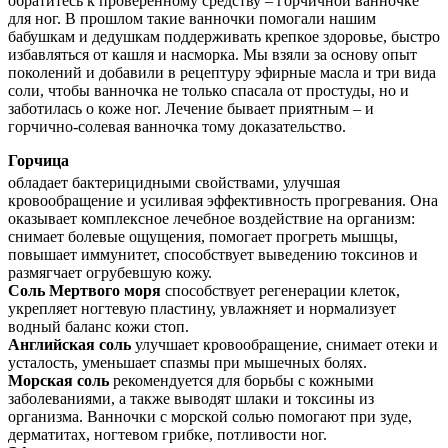
обратитесь к проверенному средству – горчичной ванночке
для ног. В прошлом такие ванночки помогали нашим
бабушкам и дедушкам поддерживать крепкое здоровье, быстро
избавляться от кашля и насморка. Мы взяли за основу опыт
поколений и добавили в рецептуру эфирные масла и три вида
соли, чтобы ванночка не только спасала от простуды, но и
заботилась о коже ног. Лечение бывает приятным – и
горчично-солевая ванночка тому доказательство.
Горчица
обладает бактерицидными свойствами, улучшая
кровообращение и усиливая эффективность прогревания. Она
оказывает комплексное лечебное воздействие на организм:
снимает болевые ощущения, помогает прогреть мышцы,
повышает иммунитет, способствует выведению токсинов и
размягчает огрубевшую кожу.
Соль Мертвого моря
способствует регенерации клеток,
укрепляет ногтевую пластину, увлажняет и нормализует
водный баланс кожи стоп.
Английская соль
улучшает кровообращение, снимает отеки и
усталость, уменьшает спазмы при мышечных болях.
Морская соль
рекомендуется для борьбы с кожными
заболеваниями, а также выводят шлаки и токсины из
организма. Ванночки с морской солью помогают при зуде,
дерматитах, ногтевом грибке, потливости ног.