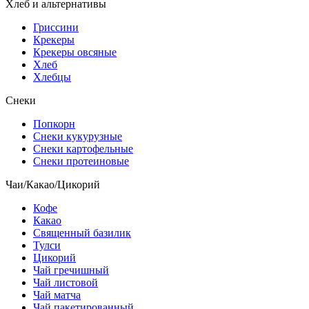
Хлеб и альтернативы
Гриссини
Крекеры
Крекеры овсяные
Хлеб
Хлебцы
Снеки
Попкорн
Снеки кукурузные
Снеки картофельные
Снеки протеиновые
Чаи/Какао/Цикорий
Кофе
Какао
Священный базилик
Тулси
Цикорий
Чай гречишный
Чай листовой
Чай матча
Чай пакетированный