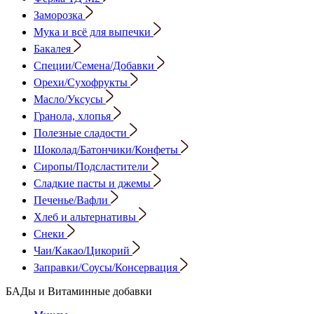
Заморозка
Мука и всё для выпечки
Бакалея
Специи/Семена/Добавки
Орехи/Сухофрукты
Масло/Уксусы
Гранола, хлопья
Полезные сладости
Шоколад/Батончики/Конфеты
Сиропы/Подсластители
Сладкие пасты и джемы
Печенье/Вафли
Хлеб и альтернативы
Снеки
Чаи/Какао/Цикорий
Заправки/Соусы/Консервация
БАДы и Витаминные добавки