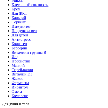
Миксы
Клеточный сок пихты
Крем
Для ЖКТ
Кальций
Сорбент
Иммунитет
Поддержка вен
Для детей
Антистресс
Коллаген
Берберин
Витамины группы B
Йод
Пробиотик
Магний
Спрей/капли
Витамин D3
Железо
Ферменты
Инозитол
Омега
Комплекс
Для души и тела