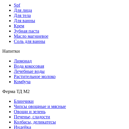
Spf
Для лица
Для тела
Для ванны
Крем
Зубная паста
Масло магниевое
Соль для ванны
Напитки
Лимонад
Вода кокосовая
Лечебные воды
Растительное молоко
Комбуча
Ферма ТД М2
Блинчики
Чипсы овощные и мясные
Овощи и зелень
Печенье, сладости
Колбасы, деликатесы
Индейка