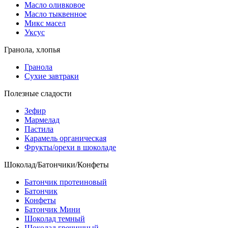
Масло оливковое
Масло тыквенное
Микс масел
Уксус
Гранола, хлопья
Гранола
Сухие завтраки
Полезные сладости
Зефир
Мармелад
Пастила
Карамель органическая
Фрукты/орехи в шоколаде
Шоколад/Батончики/Конфеты
Батончик протеиновый
Батончик
Конфеты
Батончик Мини
Шоколад темный
Шоколад гречишный