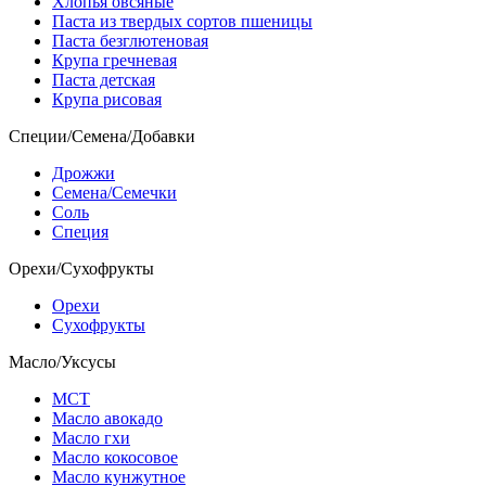
Хлопья овсяные
Паста из твердых сортов пшеницы
Паста безглютеновая
Крупа гречневая
Паста детская
Крупа рисовая
Специи/Семена/Добавки
Дрожжи
Семена/Семечки
Соль
Специя
Орехи/Сухофрукты
Орехи
Сухофрукты
Масло/Уксусы
МСТ
Масло авокадо
Масло гхи
Масло кокосовое
Масло кунжутное