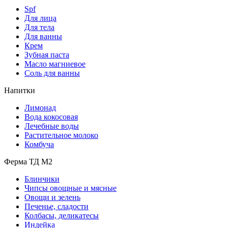
Spf
Для лица
Для тела
Для ванны
Крем
Зубная паста
Масло магниевое
Соль для ванны
Напитки
Лимонад
Вода кокосовая
Лечебные воды
Растительное молоко
Комбуча
Ферма ТД М2
Блинчики
Чипсы овощные и мясные
Овощи и зелень
Печенье, сладости
Колбасы, деликатесы
Индейка