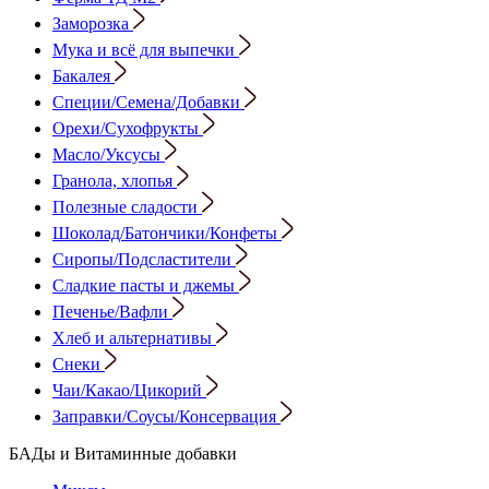
Заморозка
Мука и всё для выпечки
Бакалея
Специи/Семена/Добавки
Орехи/Сухофрукты
Масло/Уксусы
Гранола, хлопья
Полезные сладости
Шоколад/Батончики/Конфеты
Сиропы/Подсластители
Сладкие пасты и джемы
Печенье/Вафли
Хлеб и альтернативы
Снеки
Чаи/Какао/Цикорий
Заправки/Соусы/Консервация
БАДы и Витаминные добавки