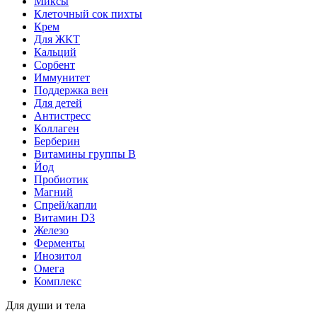
Миксы
Клеточный сок пихты
Крем
Для ЖКТ
Кальций
Сорбент
Иммунитет
Поддержка вен
Для детей
Антистресс
Коллаген
Берберин
Витамины группы B
Йод
Пробиотик
Магний
Спрей/капли
Витамин D3
Железо
Ферменты
Инозитол
Омега
Комплекс
Для души и тела