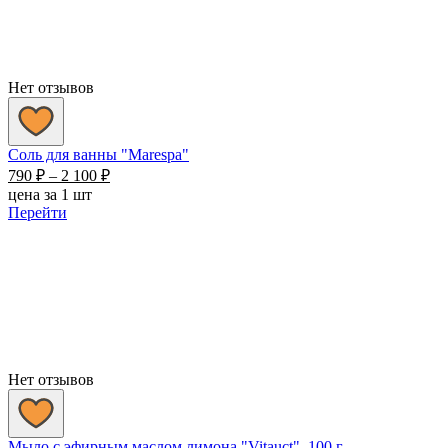
Нет отзывов
Соль для ванны "Marespa"
Диапазон
790
₽
–
2 100
₽
цен:
цена за 1 шт
790 ₽
Перейти
–
2
100 ₽
Нет отзывов
Мыло с эфирным маслом лимона "Vitauct", 100 г