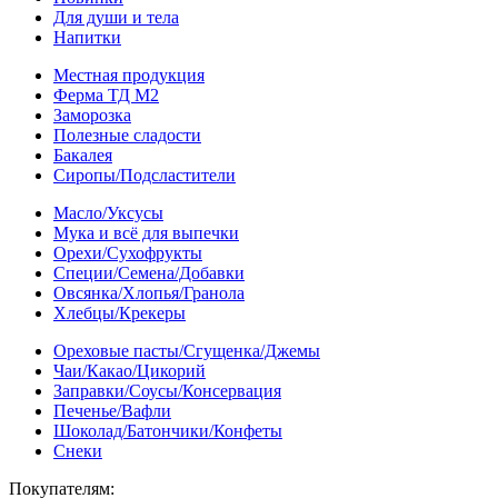
Для души и тела
Напитки
Местная продукция
Ферма ТД М2
Заморозка
Полезные сладости
Бакалея
Сиропы/Подсластители
Масло/Уксусы
Мука и всё для выпечки
Орехи/Сухофрукты
Специи/Семена/Добавки
Овсянка/Хлопья/Гранола
Хлебцы/Крекеры
Ореховые пасты/Сгущенка/Джемы
Чаи/Какао/Цикорий
Заправки/Соусы/Консервация
Печенье/Вафли
Шоколад/Батончики/Конфеты
Снеки
Покупателям: