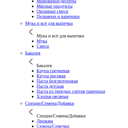
Мороженое/десерты
Мясные продукты
Овощные смеси
Пельмени и вареники
Мука и всё для выпечки
Мука и всё для выпечки
Мука
Смеси
Бакалея
Бакалея
Крупа гречневая
Крупа рисовая
Паста безглютеновая
Паста детская
Паста из твердых сортов пшеницы
Хлопья овсяные
Специи/Семена/Добавки
Специи/Семена/Добавки
Дрожжи
Семена/Семечки