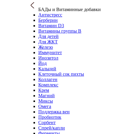
БАДы и Витаминные добавки
Антистресс
Берберин
Витамин D3
Витамины группы B
Для детей
Для ЖКТ
Железо
Иммунитет
Инозитол
Йод
Кальций
Клеточный сок пихты
Коллаген
Комплекс
Крем
Магний
Миксы
Омега
Поддержка вен
Пробиотик
Сорбент
Спрей/капли
Ферменты