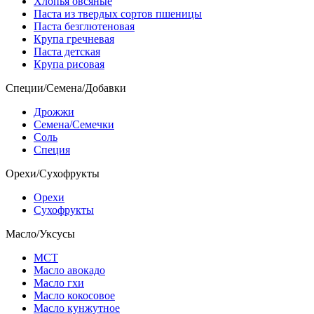
Хлопья овсяные
Паста из твердых сортов пшеницы
Паста безглютеновая
Крупа гречневая
Паста детская
Крупа рисовая
Специи/Семена/Добавки
Дрожжи
Семена/Семечки
Соль
Специя
Орехи/Сухофрукты
Орехи
Сухофрукты
Масло/Уксусы
МСТ
Масло авокадо
Масло гхи
Масло кокосовое
Масло кунжутное