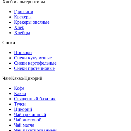
Хлеб и альтернативы
Гриссини
Крекеры
Крекеры овсяные
Хлеб
Хлебцы
Снеки
Попкорн
Снеки кукурузные
Снеки картофельные
Снеки протеиновые
Чаи/Какао/Цикорий
Кофе
Какао
Священный базилик
Тулси
Цикорий
Чай гречишный
Чай листовой
Чай матча
Чай пакетированный