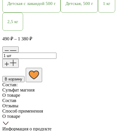
Детская с лавандой 500 г
Детская, 500 г
1 кг
2,5 кг
Диапазон
490
₽
–
1 380
₽
цен:
490 ₽
–
1
380 ₽
В корзину
Состав:
Сульфат магния
О товаре
Состав
Отзывы
Способ применения
О товаре
Информация о продукте