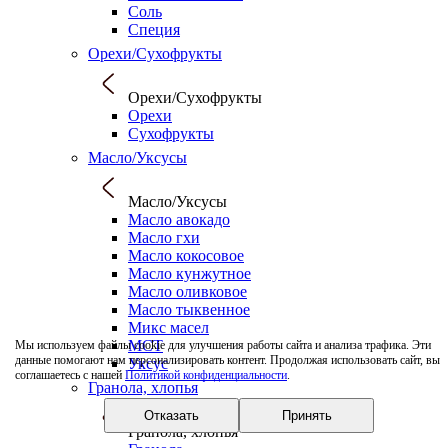
Соль
Специя
Орехи/Сухофрукты
Орехи/Сухофрукты
Орехи
Сухофрукты
Масло/Уксусы
Масло/Уксусы
Масло авокадо
Масло гхи
Масло кокосовое
Масло кунжутное
Масло оливковое
Масло тыквенное
Микс масел
МСТ
Мы используем файлы cookie для улучшения работы сайта и анализа трафика. Эти
данные помогают нам персонализировать контент. Продолжая использовать сайт, вы
Уксус
соглашаетесь с нашей
Политикой конфиденциальности
.
Гранола, хлопья
Отказать
Принять
Гранола, хлопья