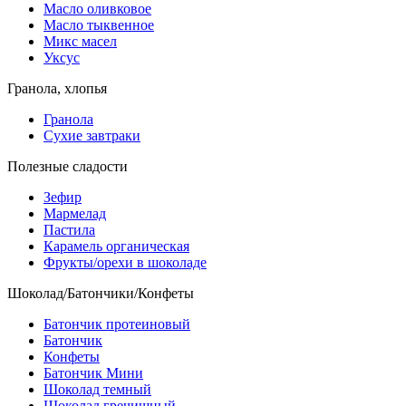
Масло оливковое
Масло тыквенное
Микс масел
Уксус
Гранола, хлопья
Гранола
Сухие завтраки
Полезные сладости
Зефир
Мармелад
Пастила
Карамель органическая
Фрукты/орехи в шоколаде
Шоколад/Батончики/Конфеты
Батончик протеиновый
Батончик
Конфеты
Батончик Мини
Шоколад темный
Шоколад гречишный