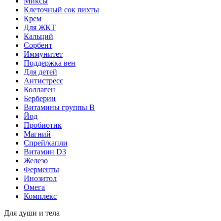
Миксы
Клеточный сок пихты
Крем
Для ЖКТ
Кальций
Сорбент
Иммунитет
Поддержка вен
Для детей
Антистресс
Коллаген
Берберин
Витамины группы B
Йод
Пробиотик
Магний
Спрей/капли
Витамин D3
Железо
Ферменты
Инозитол
Омега
Комплекс
Для души и тела