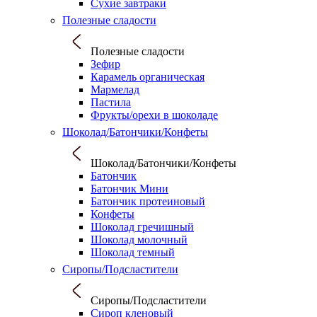
Сухие завтраки
Полезные сладости
Полезные сладости
Зефир
Карамель органическая
Мармелад
Пастила
Фрукты/орехи в шоколаде
Шоколад/Батончики/Конфеты
Шоколад/Батончики/Конфеты
Батончик
Батончик Мини
Батончик протеиновый
Конфеты
Шоколад гречишный
Шоколад молочный
Шоколад темный
Сиропы/Подсластители
Сиропы/Подсластители
Сироп кленовый