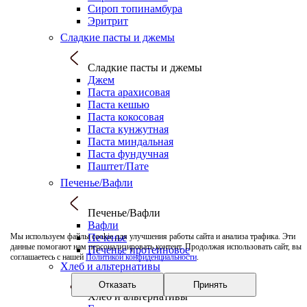
Сироп топинамбура
Эритрит
Сладкие пасты и джемы
Сладкие пасты и джемы
Джем
Паста арахисовая
Паста кешью
Паста кокосовая
Паста кунжутная
Паста миндальная
Паста фундучная
Паштет/Пате
Печенье/Вафли
Печенье/Вафли
Вафли
Печенье
Мы используем файлы cookie для улучшения работы сайта и анализа трафика. Эти
данные помогают нам персонализировать контент. Продолжая использовать сайт, вы
Печенье протеиновое
соглашаетесь с нашей
Политикой конфиденциальности
.
Хлеб и альтернативы
Отказать
Принять
Хлеб и альтернативы