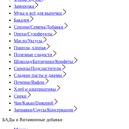
Заморозка
Мука и всё для выпечки
Бакалея
Специи/Семена/Добавки
Орехи/Сухофрукты
Масло/Уксусы
Гранола, хлопья
Полезные сладости
Шоколад/Батончики/Конфеты
Сиропы/Подсластители
Сладкие пасты и джемы
Печенье/Вафли
Хлеб и альтернативы
Снеки
Чаи/Какао/Цикорий
Заправки/Соусы/Консервация
БАДы и Витаминные добавки