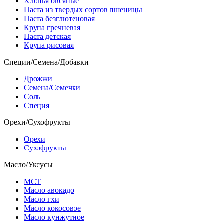
Хлопья овсяные
Паста из твердых сортов пшеницы
Паста безглютеновая
Крупа гречневая
Паста детская
Крупа рисовая
Специи/Семена/Добавки
Дрожжи
Семена/Семечки
Соль
Специя
Орехи/Сухофрукты
Орехи
Сухофрукты
Масло/Уксусы
МСТ
Масло авокадо
Масло гхи
Масло кокосовое
Масло кунжутное