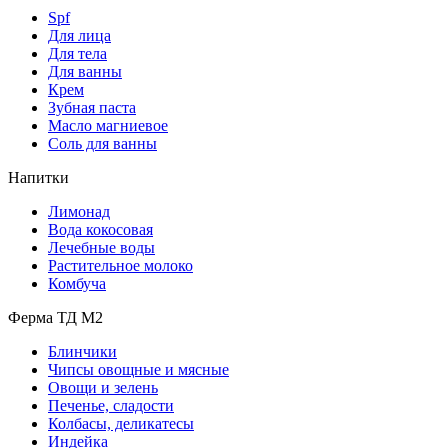
Spf
Для лица
Для тела
Для ванны
Крем
Зубная паста
Масло магниевое
Соль для ванны
Напитки
Лимонад
Вода кокосовая
Лечебные воды
Растительное молоко
Комбуча
Ферма ТД М2
Блинчики
Чипсы овощные и мясные
Овощи и зелень
Печенье, сладости
Колбасы, деликатесы
Индейка