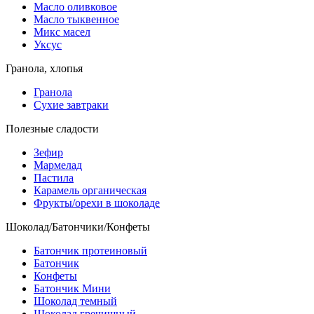
Масло оливковое
Масло тыквенное
Микс масел
Уксус
Гранола, хлопья
Гранола
Сухие завтраки
Полезные сладости
Зефир
Мармелад
Пастила
Карамель органическая
Фрукты/орехи в шоколаде
Шоколад/Батончики/Конфеты
Батончик протеиновый
Батончик
Конфеты
Батончик Мини
Шоколад темный
Шоколад гречишный