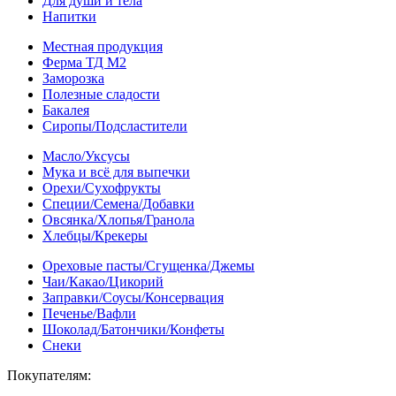
Для души и тела
Напитки
Местная продукция
Ферма ТД М2
Заморозка
Полезные сладости
Бакалея
Сиропы/Подсластители
Масло/Уксусы
Мука и всё для выпечки
Орехи/Сухофрукты
Специи/Семена/Добавки
Овсянка/Хлопья/Гранола
Хлебцы/Крекеры
Ореховые пасты/Сгущенка/Джемы
Чаи/Какао/Цикорий
Заправки/Соусы/Консервация
Печенье/Вафли
Шоколад/Батончики/Конфеты
Снеки
Покупателям: