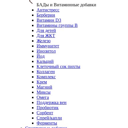
БАДы и Витаминные добавки
Антистресс
Берберин
Витамин D3
Витамины группы B
Для детей
Для ЖКТ
Железо
Иммунитет
Инозитол
Йод
Кальций
Клеточный сок пихты
Коллаген
Комплекс
Крем
Магний
Миксы
Омега
Поддержка вен
Пробиотик
Сорбент
Спрей/капли
Ферменты