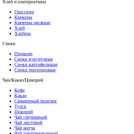
Хлеб и альтернативы
Гриссини
Крекеры
Крекеры овсяные
Хлеб
Хлебцы
Снеки
Попкорн
Снеки кукурузные
Снеки картофельные
Снеки протеиновые
Чаи/Какао/Цикорий
Кофе
Какао
Священный базилик
Тулси
Цикорий
Чай гречишный
Чай листовой
Чай матча
Чай пакетированный