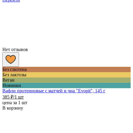
–
270 ₽
Нет отзывов
Без глютена
Без лактозы
Веган
Новинки
Вафли протеиновые с матчей и чиа "Evopit", 145 г
385
₽
/1 шт
цена за 1 шт
В корзину