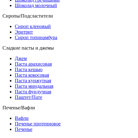
Шоколад молочный
Сиропы/Подсластители
Сироп кленовый
Эритрит
Сироп топинамбура
Сладкие пасты и джемы
Джем
Паста арахисовая
Паста кешью
Паста кокосовая
Паста кунжутная
Паста миндальная
Паста фундучная
Паштет/Пате
Печенье/Вафли
Вафли
Печенье протеиновое
Печенье