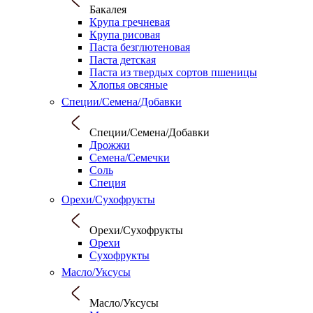
Бакалея
Крупа гречневая
Крупа рисовая
Паста безглютеновая
Паста детская
Паста из твердых сортов пшеницы
Хлопья овсяные
Специи/Семена/Добавки
Специи/Семена/Добавки
Дрожжи
Семена/Семечки
Соль
Специя
Орехи/Сухофрукты
Орехи/Сухофрукты
Орехи
Сухофрукты
Масло/Уксусы
Масло/Уксусы