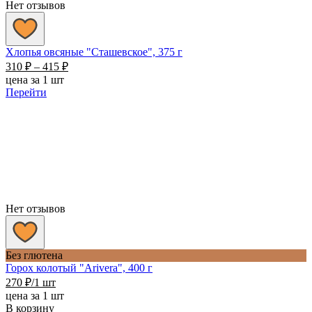
Нет отзывов
Хлопья овсяные "Сташевское", 375 г
Диапазон
310
₽
–
415
₽
цен:
цена за 1 шт
310 ₽
Перейти
–
415 ₽
Нет отзывов
Без глютена
Горох колотый "Arivera", 400 г
270
₽
/1 шт
цена за 1 шт
В корзину