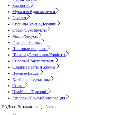
Заморозка
Мука и всё для выпечки
Бакалея
Специи/Семена/Добавки
Орехи/Сухофрукты
Масло/Уксусы
Гранола, хлопья
Полезные сладости
Шоколад/Батончики/Конфеты
Сиропы/Подсластители
Сладкие пасты и джемы
Печенье/Вафли
Хлеб и альтернативы
Снеки
Чаи/Какао/Цикорий
Заправки/Соусы/Консервация
БАДы и Витаминные добавки