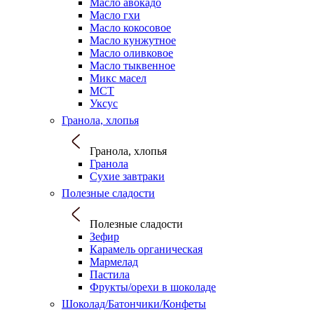
Масло авокадо
Масло гхи
Масло кокосовое
Масло кунжутное
Масло оливковое
Масло тыквенное
Микс масел
МСТ
Уксус
Гранола, хлопья
Гранола, хлопья
Гранола
Сухие завтраки
Полезные сладости
Полезные сладости
Зефир
Карамель органическая
Мармелад
Пастила
Фрукты/орехи в шоколаде
Шоколад/Батончики/Конфеты