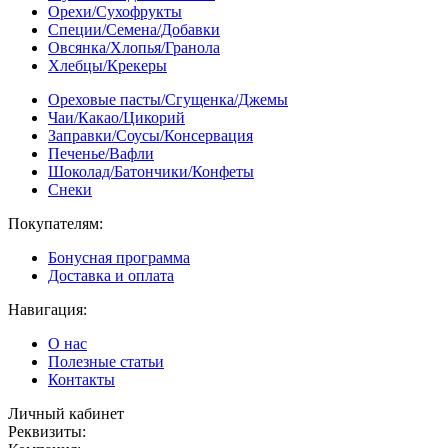
Орехи/Сухофрукты
Специи/Семена/Добавки
Овсянка/Хлопья/Гранола
Хлебцы/Крекеры
Ореховые пасты/Сгущенка/Джемы
Чаи/Какао/Цикорий
Заправки/Соусы/Консервация
Печенье/Вафли
Шоколад/Батончики/Конфеты
Снеки
Покупателям:
Бонусная программа
Доставка и оплата
Навигация:
О нас
Полезные статьи
Контакты
Личный кабинет
Реквизиты: