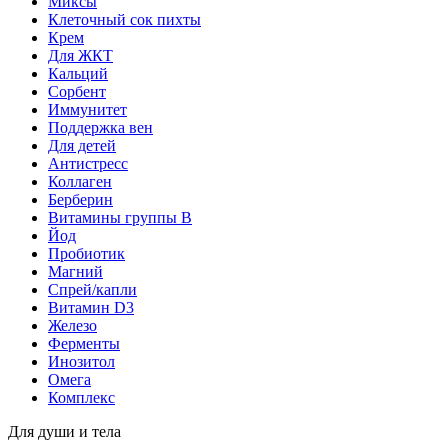
Миксы
Клеточный сок пихты
Крем
Для ЖКТ
Кальций
Сорбент
Иммунитет
Поддержка вен
Для детей
Антистресс
Коллаген
Берберин
Витамины группы B
Йод
Пробиотик
Магний
Спрей/капли
Витамин D3
Железо
Ферменты
Инозитол
Омега
Комплекс
Для души и тела