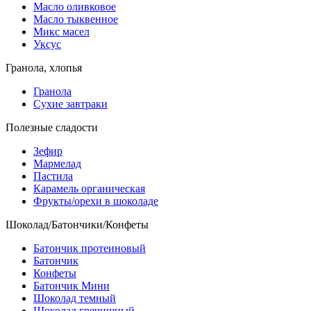
Масло оливковое
Масло тыквенное
Микс масел
Уксус
Гранола, хлопья
Гранола
Сухие завтраки
Полезные сладости
Зефир
Мармелад
Пастила
Карамель органическая
Фрукты/орехи в шоколаде
Шоколад/Батончики/Конфеты
Батончик протеиновый
Батончик
Конфеты
Батончик Мини
Шоколад темный
Шоколад гречишный