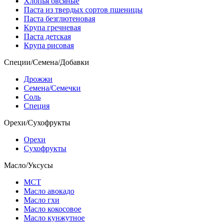
Хлопья овсяные
Паста из твердых сортов пшеницы
Паста безглютеновая
Крупа гречневая
Паста детская
Крупа рисовая
Специи/Семена/Добавки
Дрожжи
Семена/Семечки
Соль
Специя
Орехи/Сухофрукты
Орехи
Сухофрукты
Масло/Уксусы
МСТ
Масло авокадо
Масло гхи
Масло кокосовое
Масло кунжутное