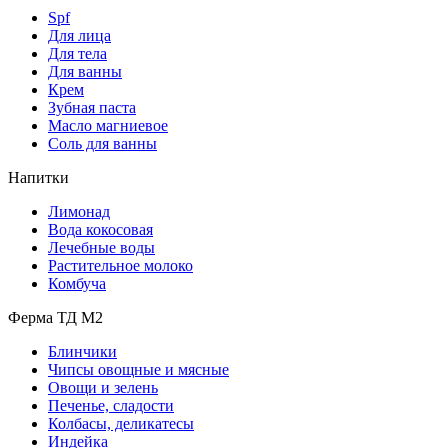
Spf
Для лица
Для тела
Для ванны
Крем
Зубная паста
Масло магниевое
Соль для ванны
Напитки
Лимонад
Вода кокосовая
Лечебные воды
Растительное молоко
Комбуча
Ферма ТД М2
Блинчики
Чипсы овощные и мясные
Овощи и зелень
Печенье, сладости
Колбасы, деликатесы
Индейка