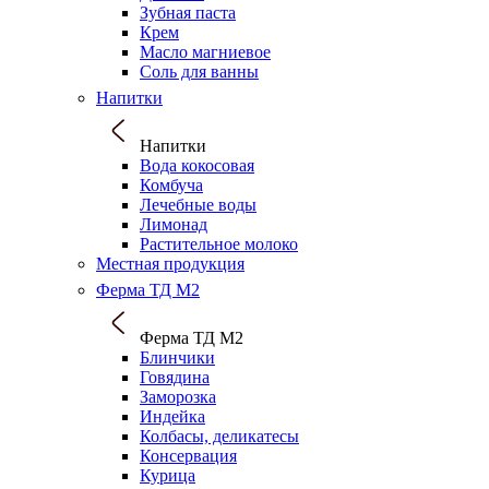
Зубная паста
Крем
Масло магниевое
Соль для ванны
Напитки
Напитки
Вода кокосовая
Комбуча
Лечебные воды
Лимонад
Растительное молоко
Местная продукция
Ферма ТД М2
Ферма ТД М2
Блинчики
Говядина
Заморозка
Индейка
Колбасы, деликатесы
Консервация
Курица