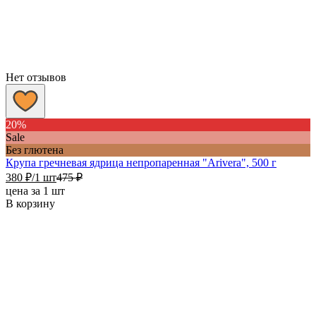
Нет отзывов
20%
Sale
Без глютена
Крупа гречневая ядрица непропаренная "Arivera", 500 г
380
₽
/1 шт
475
₽
цена за 1 шт
В корзину