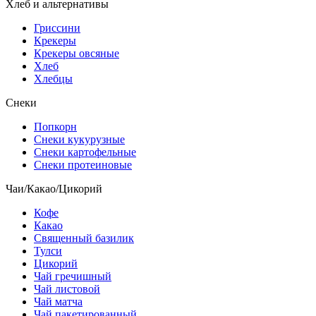
Хлеб и альтернативы
Гриссини
Крекеры
Крекеры овсяные
Хлеб
Хлебцы
Снеки
Попкорн
Снеки кукурузные
Снеки картофельные
Снеки протеиновые
Чаи/Какао/Цикорий
Кофе
Какао
Священный базилик
Тулси
Цикорий
Чай гречишный
Чай листовой
Чай матча
Чай пакетированный