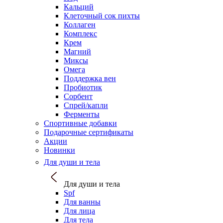
Кальций
Клеточный сок пихты
Коллаген
Комплекс
Крем
Магний
Миксы
Омега
Поддержка вен
Пробиотик
Сорбент
Спрей/капли
Ферменты
Спортивные добавки
Подарочные сертификаты
Акции
Новинки
Для души и тела
Для души и тела
Spf
Для ванны
Для лица
Для тела