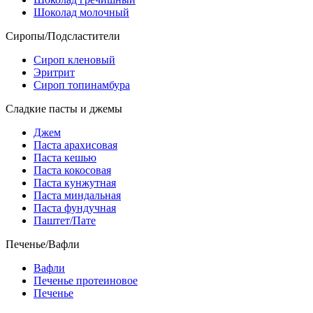
Шоколад молочный
Сиропы/Подсластители
Сироп кленовый
Эритрит
Сироп топинамбура
Сладкие пасты и джемы
Джем
Паста арахисовая
Паста кешью
Паста кокосовая
Паста кунжутная
Паста миндальная
Паста фундучная
Паштет/Пате
Печенье/Вафли
Вафли
Печенье протеиновое
Печенье