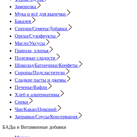
Заморозка
Мука и всё для выпечки
Бакалея
Специи/Семена/Добавки
Орехи/Сухофрукты
Масло/Уксусы
Гранола, хлопья
Полезные сладости
Шоколад/Батончики/Конфеты
Сиропы/Подсластители
Сладкие пасты и джемы
Печенье/Вафли
Хлеб и альтернативы
Снеки
Чаи/Какао/Цикорий
Заправки/Соусы/Консервация
БАДы и Витаминные добавки