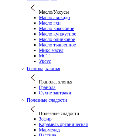
Масло/Уксусы
Масло авокадо
Масло гхи
Масло кокосовое
Масло кунжутное
Масло оливковое
Масло тыквенное
Микс масел
МСТ
Уксус
Гранола, хлопья
Гранола, хлопья
Гранола
Сухие завтраки
Полезные сладости
Полезные сладости
Зефир
Карамель органическая
Мармелад
Пастила