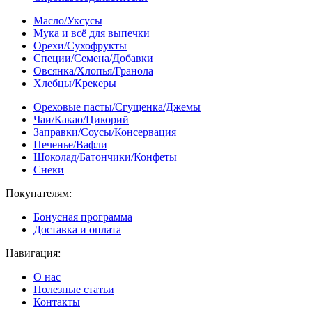
Масло/Уксусы
Мука и всё для выпечки
Орехи/Сухофрукты
Специи/Семена/Добавки
Овсянка/Хлопья/Гранола
Хлебцы/Крекеры
Ореховые пасты/Сгущенка/Джемы
Чаи/Какао/Цикорий
Заправки/Соусы/Консервация
Печенье/Вафли
Шоколад/Батончики/Конфеты
Снеки
Покупателям:
Бонусная программа
Доставка и оплата
Навигация:
О нас
Полезные статьи
Контакты