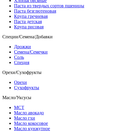
Хлопья овсяные
Паста из твердых сортов пшеницы
Паста безглютеновая
Крупа гречневая
Паста детская
Крупа рисовая
Специи/Семена/Добавки
Дрожжи
Семена/Семечки
Соль
Специя
Орехи/Сухофрукты
Орехи
Сухофрукты
Масло/Уксусы
МСТ
Масло авокадо
Масло гхи
Масло кокосовое
Масло кунжутное