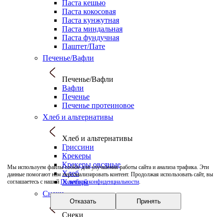
Паста кешью
Паста кокосовая
Паста кунжутная
Паста миндальная
Паста фундучная
Паштет/Пате
Печенье/Вафли
Печенье/Вафли
Вафли
Печенье
Печенье протеиновое
Хлеб и альтернативы
Хлеб и альтернативы
Гриссини
Крекеры
Крекеры овсяные
Мы используем файлы cookie для улучшения работы сайта и анализа трафика. Эти
Хлеб
данные помогают нам персонализировать контент. Продолжая использовать сайт, вы
Хлебцы
соглашаетесь с нашей
Политикой конфиденциальности
.
Снеки
Отказать
Принять
Снеки