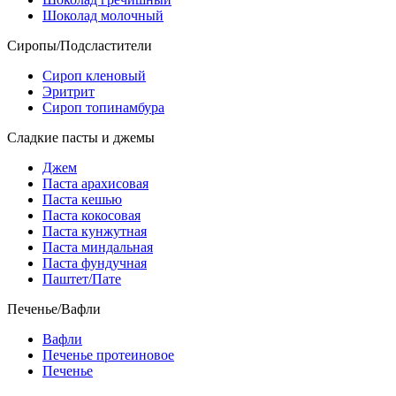
Шоколад молочный
Сиропы/Подсластители
Сироп кленовый
Эритрит
Сироп топинамбура
Сладкие пасты и джемы
Джем
Паста арахисовая
Паста кешью
Паста кокосовая
Паста кунжутная
Паста миндальная
Паста фундучная
Паштет/Пате
Печенье/Вафли
Вафли
Печенье протеиновое
Печенье