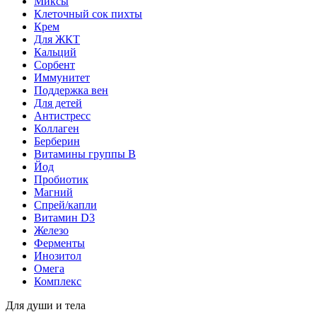
Миксы
Клеточный сок пихты
Крем
Для ЖКТ
Кальций
Сорбент
Иммунитет
Поддержка вен
Для детей
Антистресс
Коллаген
Берберин
Витамины группы B
Йод
Пробиотик
Магний
Спрей/капли
Витамин D3
Железо
Ферменты
Инозитол
Омега
Комплекс
Для души и тела