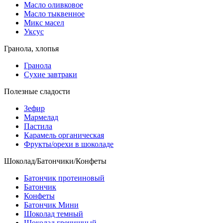
Масло оливковое
Масло тыквенное
Микс масел
Уксус
Гранола, хлопья
Гранола
Сухие завтраки
Полезные сладости
Зефир
Мармелад
Пастила
Карамель органическая
Фрукты/орехи в шоколаде
Шоколад/Батончики/Конфеты
Батончик протеиновый
Батончик
Конфеты
Батончик Мини
Шоколад темный
Шоколад гречишный