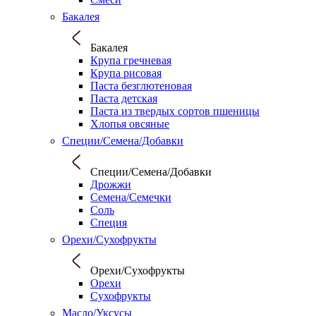
Бакалея
Бакалея
Крупа гречневая
Крупа рисовая
Паста безглютеновая
Паста детская
Паста из твердых сортов пшеницы
Хлопья овсяные
Специи/Семена/Добавки
Специи/Семена/Добавки
Дрожжи
Семена/Семечки
Соль
Специя
Орехи/Сухофрукты
Орехи/Сухофрукты
Орехи
Сухофрукты
Масло/Уксусы