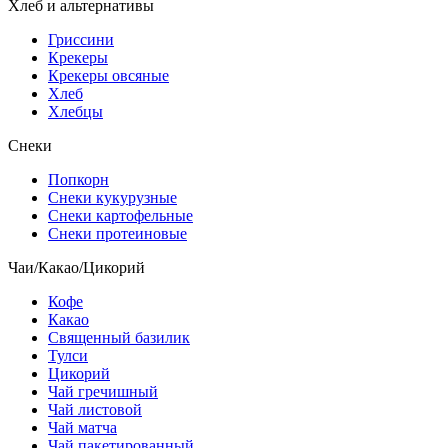
Хлеб и альтернативы
Гриссини
Крекеры
Крекеры овсяные
Хлеб
Хлебцы
Снеки
Попкорн
Снеки кукурузные
Снеки картофельные
Снеки протеиновые
Чаи/Какао/Цикорий
Кофе
Какао
Священный базилик
Тулси
Цикорий
Чай гречишный
Чай листовой
Чай матча
Чай пакетированный