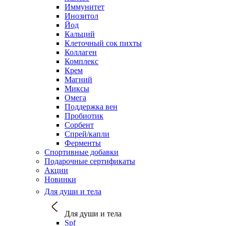
Иммунитет
Инозитол
Йод
Кальций
Клеточный сок пихты
Коллаген
Комплекс
Крем
Магний
Миксы
Омега
Поддержка вен
Пробиотик
Сорбент
Спрей/капли
Ферменты
Спортивные добавки
Подарочные сертификаты
Акции
Новинки
Для души и тела
Для души и тела
Spf