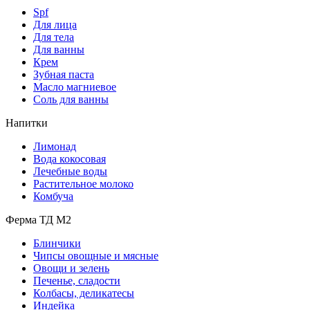
Spf
Для лица
Для тела
Для ванны
Крем
Зубная паста
Масло магниевое
Соль для ванны
Напитки
Лимонад
Вода кокосовая
Лечебные воды
Растительное молоко
Комбуча
Ферма ТД М2
Блинчики
Чипсы овощные и мясные
Овощи и зелень
Печенье, сладости
Колбасы, деликатесы
Индейка