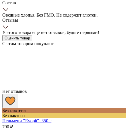
Состав
Овсяные хлопья. Без ГМО. Не содержит глютен.
Отзывы
У этого товара еще нет отзывов, будьте первыми!
Оценить товар
С этим товаром покупают
Нет отзывов
Без глютена
Без лактозы
Пельмени "Evopit", 350 г
790
₽