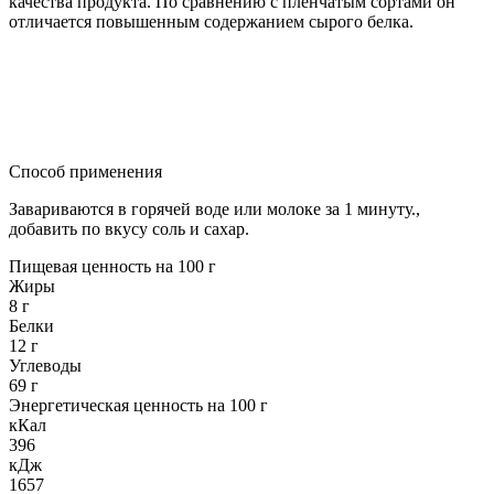
качества продукта. По сравнению с плёнчатым сортами он
отличается повышенным содержанием сырого белка.
Способ применения
Завариваются в горячей воде или молоке за 1 минуту.,
добавить по вкусу соль и сахар.
Пищевая ценность на 100 г
Жиры
8 г
Белки
12 г
Углеводы
69 г
Энергетическая ценность на 100 г
кКал
396
кДж
1657