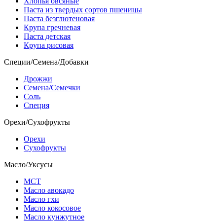
Хлопья овсяные
Паста из твердых сортов пшеницы
Паста безглютеновая
Крупа гречневая
Паста детская
Крупа рисовая
Специи/Семена/Добавки
Дрожжи
Семена/Семечки
Соль
Специя
Орехи/Сухофрукты
Орехи
Сухофрукты
Масло/Уксусы
МСТ
Масло авокадо
Масло гхи
Масло кокосовое
Масло кунжутное