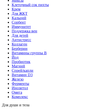
Миксы
Клеточный сок пихты
Крем
Для ЖКТ
Кальций
Сорбент
Иммунитет
Поддержка вен
Для детей
Антистресс
Коллаген
Берберин
Витамины группы B
Йод
Пробиотик
Магний
Спрей/капли
Витамин D3
Железо
Ферменты
Инозитол
Омега
Комплекс
Для души и тела