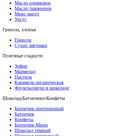
Масло оливковое
Масло тыквенное
Микс масел
Уксус
Гранола, хлопья
Гранола
Сухие завтраки
Полезные сладости
Зефир
Мармелад
Пастила
Карамель органическая
Фрукты/орехи в шоколаде
Шоколад/Батончики/Конфеты
Батончик протеиновый
Батончик
Конфеты
Батончик Мини
Шоколад темный
Шоколад гречишный