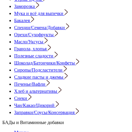
Заморозка
Мука и всё для выпечки
Бакалея
Специи/Семена/Добавки
Орехи/Сухофрукты
Масло/Уксусы
Гранола, хлопья
Полезные сладости
Шоколад/Батончики/Конфеты
Сиропы/Подсластители
Сладкие пасты и джемы
Печенье/Вафли
Хлеб и альтернативы
Снеки
Чаи/Какао/Цикорий
Заправки/Соусы/Консервация
БАДы и Витаминные добавки