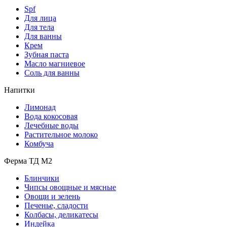
Spf
Для лица
Для тела
Для ванны
Крем
Зубная паста
Масло магниевое
Соль для ванны
Напитки
Лимонад
Вода кокосовая
Лечебные воды
Растительное молоко
Комбуча
Ферма ТД М2
Блинчики
Чипсы овощные и мясные
Овощи и зелень
Печенье, сладости
Колбасы, деликатесы
Индейка