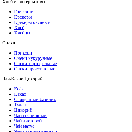
Хлеб и альтернативы
Гриссини
Крекеры
Крекеры овсяные
Хлеб
Хлебцы
Снеки
Попкорн
Снеки кукурузные
Снеки картофельные
Снеки протеиновые
Чаи/Какао/Цикорий
Кофе
Какао
Священный базилик
Тулси
Цикорий
Чай гречишный
Чай листовой
Чай матча
Чай пакетированный