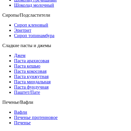
Шоколад молочный
Сиропы/Подсластители
Сироп кленовый
Эритрит
Сироп топинамбура
Сладкие пасты и джемы
Джем
Паста арахисовая
Паста кешью
Паста кокосовая
Паста кунжутная
Паста миндальная
Паста фундучная
Паштет/Пате
Печенье/Вафли
Вафли
Печенье протеиновое
Печенье