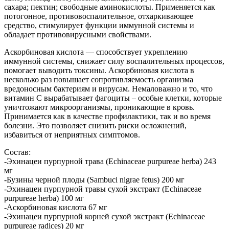
сахара; пектин; свободные аминокислоты. Применяется как
потогонное, противовоспалительное, отхаркивающее
средство, стимулирует функции иммунной системы и
обладает противовирусными свойствами.
Аскорбиновая кислота ― способствует укреплению
иммунной системы, снижает силу воспалительных процессов,
помогает выводить токсины. Аскорбиновая кислота в
несколько раз повышает сопротивляемость организма
вредоносным бактериям и вирусам. Немаловажно и то, что
витамин С вырабатывает фагоциты – особые клетки, которые
уничтожают микроорганизмы, проникающие в кровь.
Принимается как в качестве профилактики, так и во время
болезни. Это позволяет снизить риски осложнений,
избавиться от неприятных симптомов.
Состав:
-Эхинацеи пурпурной трава (Echinaceae purpureae herba) 243
мг
-Бузины черной плоды (Sambuci nigrae fetus) 200 мг
-Эхинацеи пурпурной травы сухой экстракт (Echinaceae
purpureae herba) 100 мг
-Аскорбиновая кислота 67 мг
-Эхинацеи пурпурной корней сухой экстракт (Echinaceae
purpureae radices) 20 мг