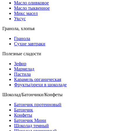
Масло оливковое
Масло тыквенное
Микс масел
Уксус
Гранола, хлопья
Гранола
Сухие завтраки
Полезные сладости
Зефир
Мармелад
Пастила
Карамель органическая
Фрукты/орехи в шоколаде
Шоколад/Батончики/Конфеты
Батончик протеиновый
Батончик
Конфеты
Батончик Мини
Шоколад темный
Шоколад гречишный