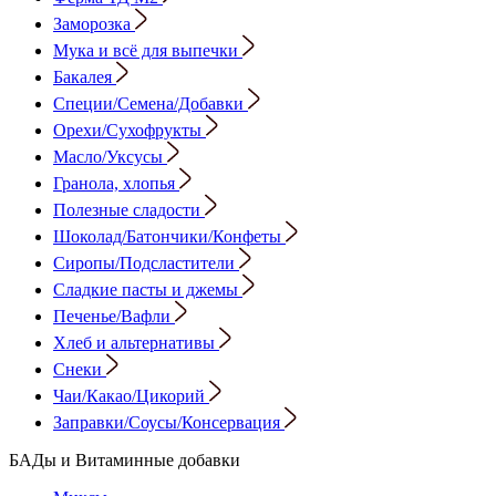
Заморозка
Мука и всё для выпечки
Бакалея
Специи/Семена/Добавки
Орехи/Сухофрукты
Масло/Уксусы
Гранола, хлопья
Полезные сладости
Шоколад/Батончики/Конфеты
Сиропы/Подсластители
Сладкие пасты и джемы
Печенье/Вафли
Хлеб и альтернативы
Снеки
Чаи/Какао/Цикорий
Заправки/Соусы/Консервация
БАДы и Витаминные добавки