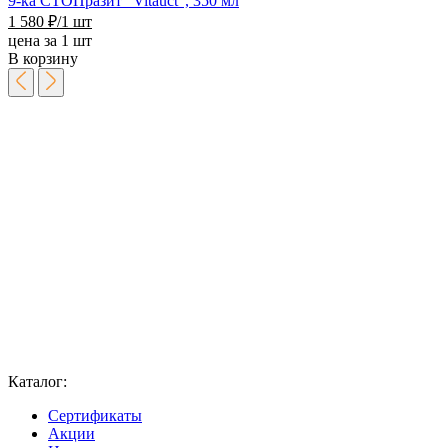
9-ка СТОПразит "Vitauct", 350 мл
1 580
₽
/1 шт
цена за 1 шт
В корзину
Каталог:
Сертификаты
Акции