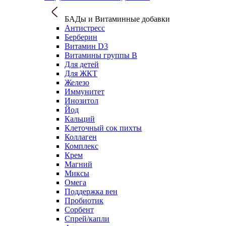
БАДы и Витаминные добавки
Антистресс
Берберин
Витамин D3
Витамины группы B
Для детей
Для ЖКТ
Железо
Иммунитет
Инозитол
Йод
Кальций
Клеточный сок пихты
Коллаген
Комплекс
Крем
Магний
Миксы
Омега
Поддержка вен
Пробиотик
Сорбент
Спрей/капли