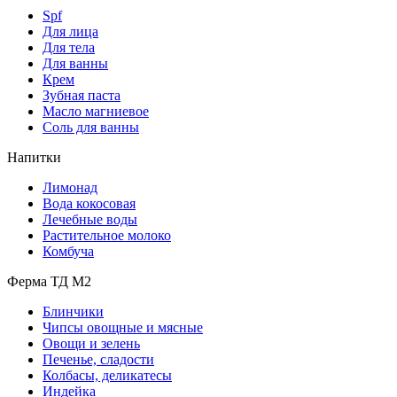
Spf
Для лица
Для тела
Для ванны
Крем
Зубная паста
Масло магниевое
Соль для ванны
Напитки
Лимонад
Вода кокосовая
Лечебные воды
Растительное молоко
Комбуча
Ферма ТД М2
Блинчики
Чипсы овощные и мясные
Овощи и зелень
Печенье, сладости
Колбасы, деликатесы
Индейка