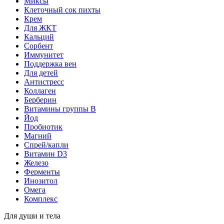
Миксы
Клеточный сок пихты
Крем
Для ЖКТ
Кальций
Сорбент
Иммунитет
Поддержка вен
Для детей
Антистресс
Коллаген
Берберин
Витамины группы B
Йод
Пробиотик
Магний
Спрей/капли
Витамин D3
Железо
Ферменты
Инозитол
Омега
Комплекс
Для души и тела