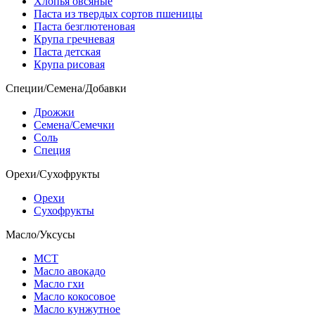
Хлопья овсяные
Паста из твердых сортов пшеницы
Паста безглютеновая
Крупа гречневая
Паста детская
Крупа рисовая
Специи/Семена/Добавки
Дрожжи
Семена/Семечки
Соль
Специя
Орехи/Сухофрукты
Орехи
Сухофрукты
Масло/Уксусы
МСТ
Масло авокадо
Масло гхи
Масло кокосовое
Масло кунжутное