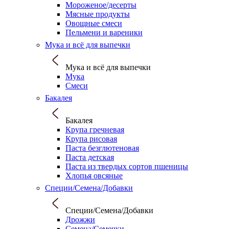
Мороженое/десерты
Мясные продукты
Овощные смеси
Пельмени и вареники
Мука и всё для выпечки
Мука и всё для выпечки
Мука
Смеси
Бакалея
Бакалея
Крупа гречневая
Крупа рисовая
Паста безглютеновая
Паста детская
Паста из твердых сортов пшеницы
Хлопья овсяные
Специи/Семена/Добавки
Специи/Семена/Добавки
Дрожжи
Семена/Семечки