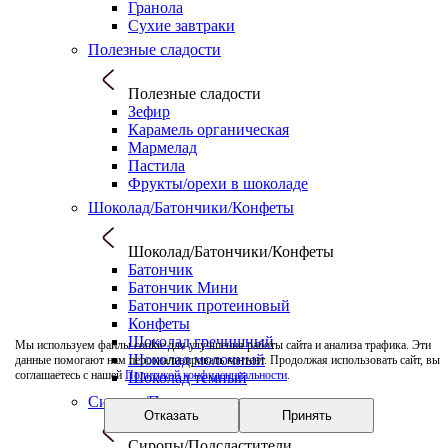
Гранола
Сухие завтраки
Полезные сладости
Полезные сладости
Зефир
Карамель органическая
Мармелад
Пастила
Фрукты/орехи в шоколаде
Шоколад/Батончики/Конфеты
Шоколад/Батончики/Конфеты
Батончик
Батончик Мини
Батончик протеиновый
Конфеты
Шоколад гречишный
Мы используем файлы cookie для улучшения работы сайта и анализа трафика. Эти
Шоколад молочный
данные помогают нам персонализировать контент. Продолжая использовать сайт, вы
соглашаетесь с нашей
Политикой конфиденциальности
.
Шоколад темный
Сиропы/Подсластители
Отказать
Принять
Сиропы/Подсластители