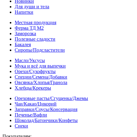
Новинки
Для души и тела
Напитки
Местная продукция
Ферма ТД М2
Заморозка
Полезные сладости
Бакалея
Сиропы/Подсластители
Масло/Уксусы
Мука и всё для выпечки
Орехи/Сухофрукты
Специи/Семена/Добавки
Овсянка/Хлопья/Гранола
Хлебцы/Крекеры
Ореховые пасты/Сгущенка/Джемы
Чаи/Какао/Цикорий
Заправки/Соусы/Консервация
Печенье/Вафли
Шоколад/Батончики/Конфеты
Снеки
Покупателям: