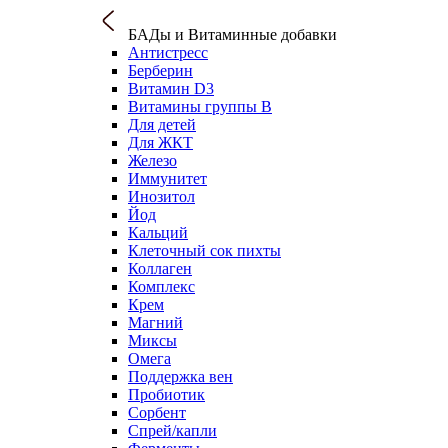
БАДы и Витаминные добавки
Антистресс
Берберин
Витамин D3
Витамины группы B
Для детей
Для ЖКТ
Железо
Иммунитет
Инозитол
Йод
Кальций
Клеточный сок пихты
Коллаген
Комплекс
Крем
Магний
Миксы
Омега
Поддержка вен
Пробиотик
Сорбент
Спрей/капли