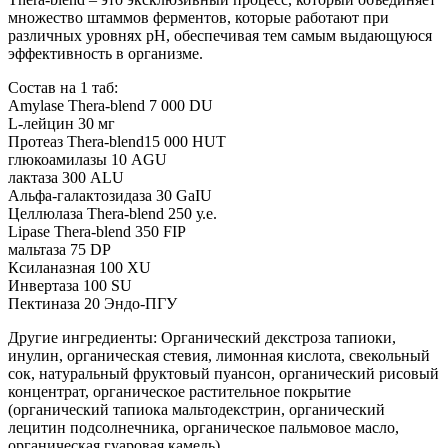
множество штаммов ферментов, которые работают при
различных уровнях pH, обеспечивая тем самым выдающуюся
эффективность в организме.
Состав на 1 таб:
Amylase Thera-blend 7 000 DU
L-лейцин 30 мг
Протеаз Thera-blend15 000 HUT
глюкоамилазы 10 AGU
лактаза 300 ALU
Альфа-галактозидаза 30 GaIU
Целлюлаза Thera-blend 250 у.е.
Lipase Thera-blend 350 FIP
мальтаза 75 DP
Ксиланазная 100 XU
Инвертаза 100 SU
Пектиназа 20 Эндо-ПГУ
Другие ингредиенты: Органический декстроза тапиоки,
инулин, органическая стевия, лимонная кислота, свекольный
сок, натуральный фруктовый пуансон, органический рисовый
концентрат, органическое растительное покрытие
(органический тапиока мальтодекстрин, органический
лецитин подсолнечника, органическое пальмовое масло,
органическая гуаровая камедь).