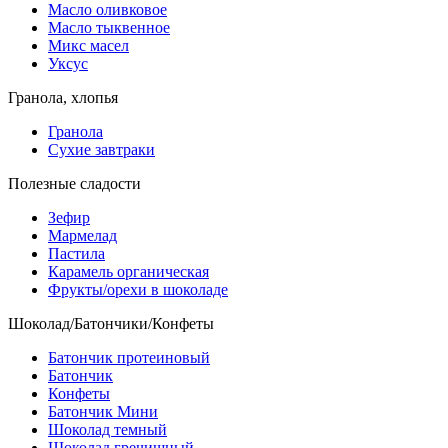
Масло оливковое
Масло тыквенное
Микс масел
Уксус
Гранола, хлопья
Гранола
Сухие завтраки
Полезные сладости
Зефир
Мармелад
Пастила
Карамель органическая
Фрукты/орехи в шоколаде
Шоколад/Батончики/Конфеты
Батончик протеиновый
Батончик
Конфеты
Батончик Мини
Шоколад темный
Шоколад гречишный