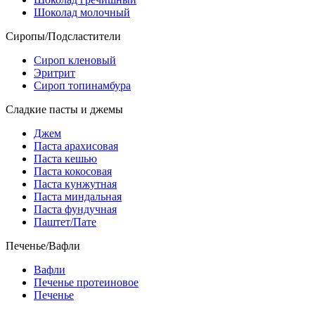
Шоколад молочный
Сиропы/Подсластители
Сироп кленовый
Эритрит
Сироп топинамбура
Сладкие пасты и джемы
Джем
Паста арахисовая
Паста кешью
Паста кокосовая
Паста кунжутная
Паста миндальная
Паста фундучная
Паштет/Пате
Печенье/Вафли
Вафли
Печенье протеиновое
Печенье