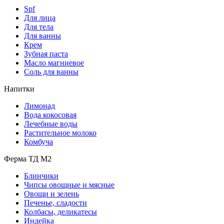
Spf
Для лица
Для тела
Для ванны
Крем
Зубная паста
Масло магниевое
Соль для ванны
Напитки
Лимонад
Вода кокосовая
Лечебные воды
Растительное молоко
Комбуча
Ферма ТД М2
Блинчики
Чипсы овощные и мясные
Овощи и зелень
Печенье, сладости
Колбасы, деликатесы
Индейка