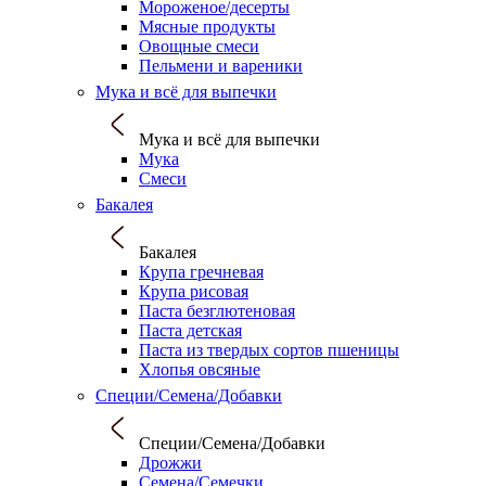
Мороженое/десерты
Мясные продукты
Овощные смеси
Пельмени и вареники
Мука и всё для выпечки
Мука и всё для выпечки
Мука
Смеси
Бакалея
Бакалея
Крупа гречневая
Крупа рисовая
Паста безглютеновая
Паста детская
Паста из твердых сортов пшеницы
Хлопья овсяные
Специи/Семена/Добавки
Специи/Семена/Добавки
Дрожжи
Семена/Семечки