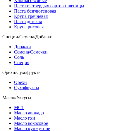
Хлопья овсяные
Паста из твердых сортов пшеницы
Паста безглютеновая
Крупа гречневая
Паста детская
Крупа рисовая
Специи/Семена/Добавки
Дрожжи
Семена/Семечки
Соль
Специя
Орехи/Сухофрукты
Орехи
Сухофрукты
Масло/Уксусы
МСТ
Масло авокадо
Масло гхи
Масло кокосовое
Масло кунжутное