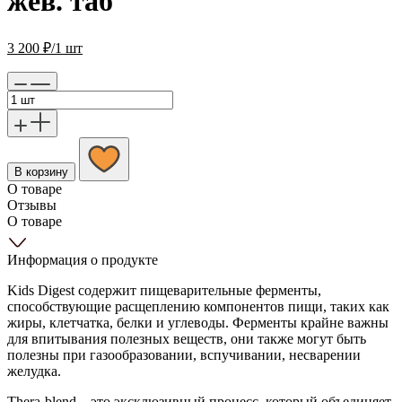
жев. таб
3 200
₽
/1 шт
В корзину
О товаре
Отзывы
О товаре
Информация о продукте
Kids Digest содержит пищеварительные ферменты,
способствующие расщеплению компонентов пищи, таких как
жиры, клетчатка, белки и углеводы. Ферменты крайне важны
для впитывания полезных веществ, они также могут быть
полезны при газообразовании, вспучивании, несварении
желудка.
Thera-blend – это эксклюзивный процесс, который объединяет