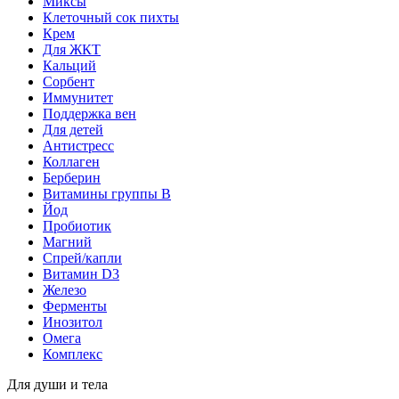
Миксы
Клеточный сок пихты
Крем
Для ЖКТ
Кальций
Сорбент
Иммунитет
Поддержка вен
Для детей
Антистресс
Коллаген
Берберин
Витамины группы B
Йод
Пробиотик
Магний
Спрей/капли
Витамин D3
Железо
Ферменты
Инозитол
Омега
Комплекс
Для души и тела