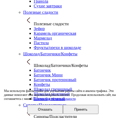
Гранола
Сухие завтраки
Полезные сладости
Полезные сладости
Зефир
Карамель органическая
Мармелад
Пастила
Фрукты/орехи в шоколаде
Шоколад/Батончики/Конфеты
Шоколад/Батончики/Конфеты
Батончик
Батончик Мини
Батончик протеиновый
Конфеты
Шоколад гречишный
Мы используем файлы cookie для улучшения работы сайта и анализа трафика. Эти
Шоколад молочный
данные помогают нам персонализировать контент. Продолжая использовать сайт, вы
Шоколад темный
соглашаетесь с нашей
Политикой конфиденциальности
.
Сиропы/Подсластители
Отказать
Принять
Сиропы/Подсластители