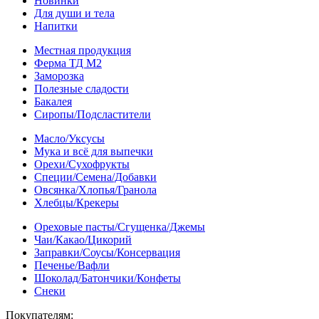
Новинки
Для души и тела
Напитки
Местная продукция
Ферма ТД М2
Заморозка
Полезные сладости
Бакалея
Сиропы/Подсластители
Масло/Уксусы
Мука и всё для выпечки
Орехи/Сухофрукты
Специи/Семена/Добавки
Овсянка/Хлопья/Гранола
Хлебцы/Крекеры
Ореховые пасты/Сгущенка/Джемы
Чаи/Какао/Цикорий
Заправки/Соусы/Консервация
Печенье/Вафли
Шоколад/Батончики/Конфеты
Снеки
Покупателям: