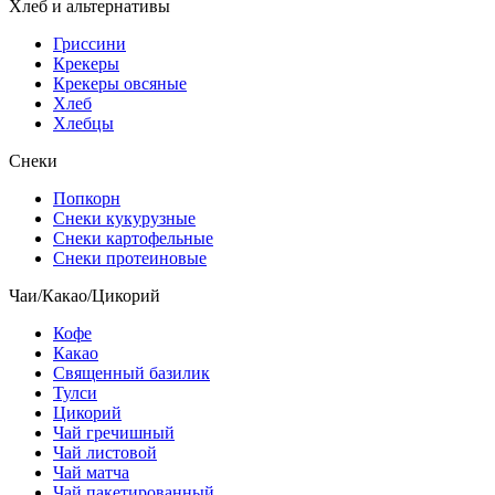
Хлеб и альтернативы
Гриссини
Крекеры
Крекеры овсяные
Хлеб
Хлебцы
Снеки
Попкорн
Снеки кукурузные
Снеки картофельные
Снеки протеиновые
Чаи/Какао/Цикорий
Кофе
Какао
Священный базилик
Тулси
Цикорий
Чай гречишный
Чай листовой
Чай матча
Чай пакетированный