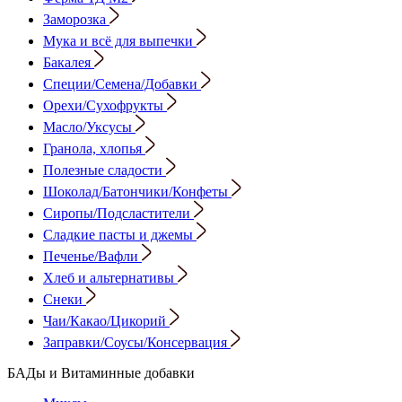
Заморозка
Мука и всё для выпечки
Бакалея
Специи/Семена/Добавки
Орехи/Сухофрукты
Масло/Уксусы
Гранола, хлопья
Полезные сладости
Шоколад/Батончики/Конфеты
Сиропы/Подсластители
Сладкие пасты и джемы
Печенье/Вафли
Хлеб и альтернативы
Снеки
Чаи/Какао/Цикорий
Заправки/Соусы/Консервация
БАДы и Витаминные добавки