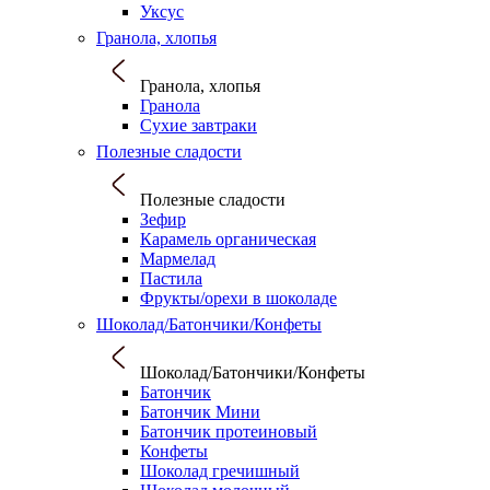
Уксус
Гранола, хлопья
Гранола, хлопья
Гранола
Сухие завтраки
Полезные сладости
Полезные сладости
Зефир
Карамель органическая
Мармелад
Пастила
Фрукты/орехи в шоколаде
Шоколад/Батончики/Конфеты
Шоколад/Батончики/Конфеты
Батончик
Батончик Мини
Батончик протеиновый
Конфеты
Шоколад гречишный