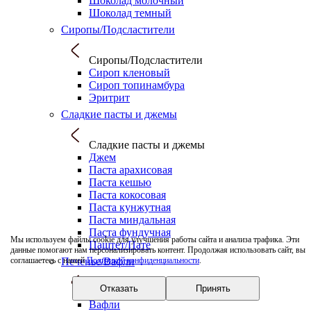
Шоколад молочный
Шоколад темный
Сиропы/Подсластители
Сиропы/Подсластители
Сироп кленовый
Сироп топинамбура
Эритрит
Сладкие пасты и джемы
Сладкие пасты и джемы
Джем
Паста арахисовая
Паста кешью
Паста кокосовая
Паста кунжутная
Паста миндальная
Паста фундучная
Мы используем файлы cookie для улучшения работы сайта и анализа трафика. Эти
Паштет/Пате
данные помогают нам персонализировать контент. Продолжая использовать сайт, вы
Печенье/Вафли
соглашаетесь с нашей
Политикой конфиденциальности
.
Отказать
Принять
Печенье/Вафли
Вафли