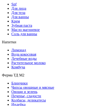
Spf
Для лица
Для тела
Для ванны
Крем
Зубная паста
Масло магниевое
Соль для ванны
Напитки
Лимонад
Вода кокосовая
Лечебные воды
Растительное молоко
Комбуча
Ферма ТД М2
Блинчики
Чипсы овощные и мясные
Овощи и зелень
Печенье, сладости
Колбасы, деликатесы
Индейка