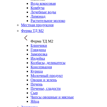
Вода кокосовая
Комбуча
Лечебные воды
Лимонад
Растительное молоко
Местная продукция
Ферма ТД М2
Ферма ТД М2
Блинчики
Говядина
Заморозка
Индейка
Колбасы, деликатесы
Консервация
Курица
Молочный продукт
Овощи и зелень
Печень
Печенье, сладости
Сыр
Чипсы овощные и мясные
Яйца