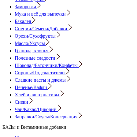
Заморозка
Мука и всё для выпечки
Бакалея
Специи/Семена/Добавки
Орехи/Сухофрукты
Масло/Уксусы
Гранола, хлопья
Полезные сладости
Шоколад/Батончики/Конфеты
Сиропы/Подсластители
Сладкие пасты и джемы
Печенье/Вафли
Хлеб и альтернативы
Снеки
Чаи/Какао/Цикорий
Заправки/Соусы/Консервация
БАДы и Витаминные добавки