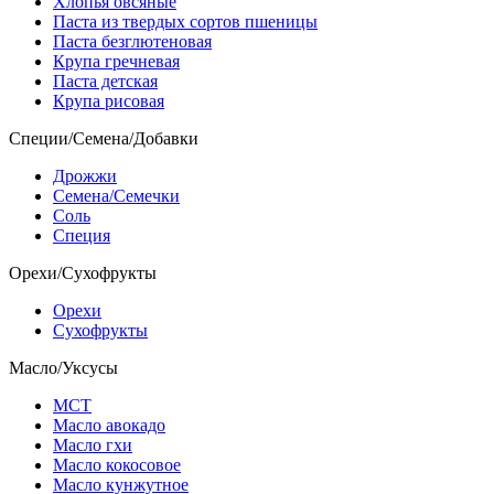
Хлопья овсяные
Паста из твердых сортов пшеницы
Паста безглютеновая
Крупа гречневая
Паста детская
Крупа рисовая
Специи/Семена/Добавки
Дрожжи
Семена/Семечки
Соль
Специя
Орехи/Сухофрукты
Орехи
Сухофрукты
Масло/Уксусы
МСТ
Масло авокадо
Масло гхи
Масло кокосовое
Масло кунжутное