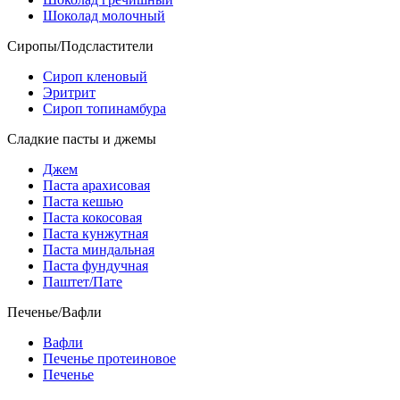
Шоколад молочный
Сиропы/Подсластители
Сироп кленовый
Эритрит
Сироп топинамбура
Сладкие пасты и джемы
Джем
Паста арахисовая
Паста кешью
Паста кокосовая
Паста кунжутная
Паста миндальная
Паста фундучная
Паштет/Пате
Печенье/Вафли
Вафли
Печенье протеиновое
Печенье