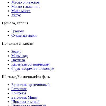
Масло оливковое
Масло тыквенное
Микс масел
Уксус
Гранола, хлопья
Гранола
Сухие завтраки
Полезные сладости
Зефир
Мармелад
Пастила
Карамель органическая
Фрукты/орехи в шоколаде
Шоколад/Батончики/Конфеты
Батончик протеиновый
Батончик
Конфеты
Батончик Мини
Шоколад темный
Шоколад гречишный