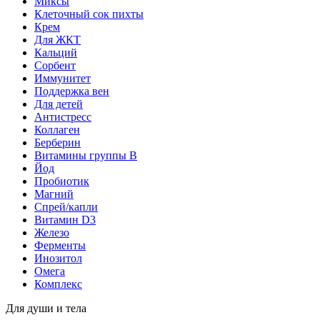
Миксы
Клеточный сок пихты
Крем
Для ЖКТ
Кальций
Сорбент
Иммунитет
Поддержка вен
Для детей
Антистресс
Коллаген
Берберин
Витамины группы B
Йод
Пробиотик
Магний
Спрей/капли
Витамин D3
Железо
Ферменты
Инозитол
Омега
Комплекс
Для души и тела