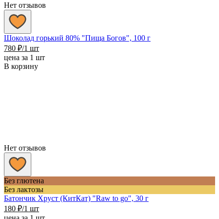
Нет отзывов
Шоколад горький 80% "Пища Богов", 100 г
780
₽
/1 шт
цена за 1 шт
В корзину
Нет отзывов
Без глютена
Без лактозы
Батончик Хруст (КитКат) "Raw to go", 30 г
180
₽
/1 шт
цена за 1 шт