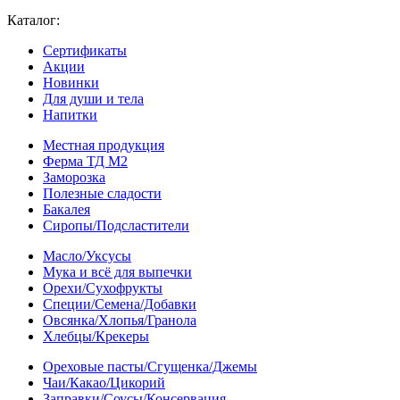
Каталог:
Сертификаты
Акции
Новинки
Для души и тела
Напитки
Местная продукция
Ферма ТД М2
Заморозка
Полезные сладости
Бакалея
Сиропы/Подсластители
Масло/Уксусы
Мука и всё для выпечки
Орехи/Сухофрукты
Специи/Семена/Добавки
Овсянка/Хлопья/Гранола
Хлебцы/Крекеры
Ореховые пасты/Сгущенка/Джемы
Чаи/Какао/Цикорий
Заправки/Соусы/Консервация