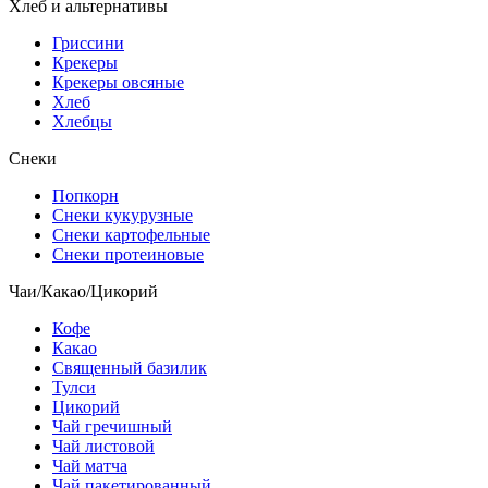
Хлеб и альтернативы
Гриссини
Крекеры
Крекеры овсяные
Хлеб
Хлебцы
Снеки
Попкорн
Снеки кукурузные
Снеки картофельные
Снеки протеиновые
Чаи/Какао/Цикорий
Кофе
Какао
Священный базилик
Тулси
Цикорий
Чай гречишный
Чай листовой
Чай матча
Чай пакетированный