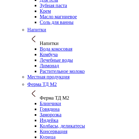
Зубная паста
Крем
Масло магниевое
Соль для ванны
Напитки
Напитки
Вода кокосовая
Комбуча
Лечебные воды
Лимонад
Растительное молоко
Местная продукция
Ферма ТД М2
Ферма ТД М2
Блинчики
Говядина
Заморозка
Индейка
Колбасы, деликатесы
Консервация
Курица