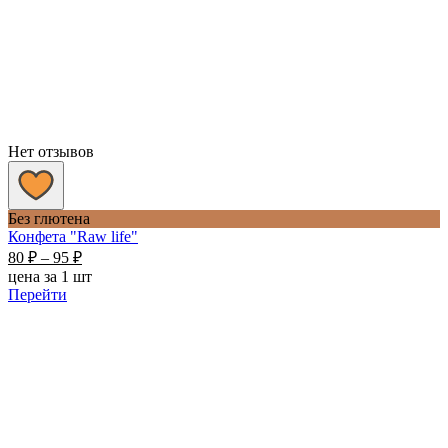
Нет отзывов
Без глютена
Конфета "Raw life"
Диапазон
80
₽
–
95
₽
цен:
цена за 1 шт
80 ₽
Перейти
–
95 ₽