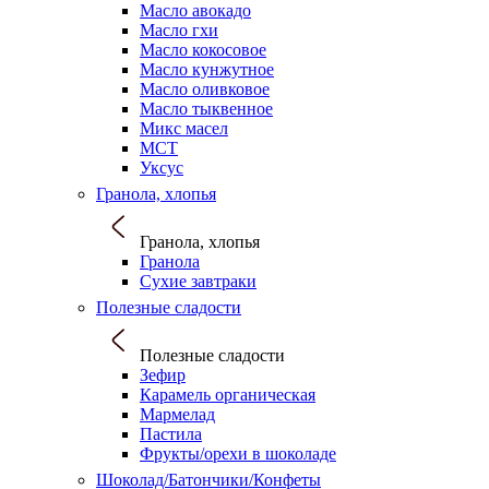
Масло авокадо
Масло гхи
Масло кокосовое
Масло кунжутное
Масло оливковое
Масло тыквенное
Микс масел
МСТ
Уксус
Гранола, хлопья
Гранола, хлопья
Гранола
Сухие завтраки
Полезные сладости
Полезные сладости
Зефир
Карамель органическая
Мармелад
Пастила
Фрукты/орехи в шоколаде
Шоколад/Батончики/Конфеты