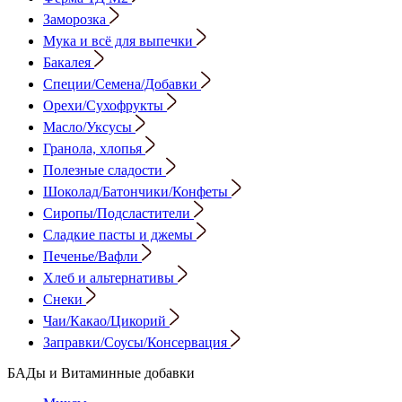
Заморозка
Мука и всё для выпечки
Бакалея
Специи/Семена/Добавки
Орехи/Сухофрукты
Масло/Уксусы
Гранола, хлопья
Полезные сладости
Шоколад/Батончики/Конфеты
Сиропы/Подсластители
Сладкие пасты и джемы
Печенье/Вафли
Хлеб и альтернативы
Снеки
Чаи/Какао/Цикорий
Заправки/Соусы/Консервация
БАДы и Витаминные добавки