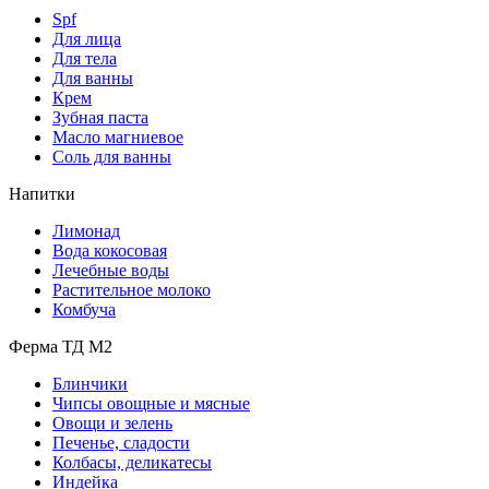
Spf
Для лица
Для тела
Для ванны
Крем
Зубная паста
Масло магниевое
Соль для ванны
Напитки
Лимонад
Вода кокосовая
Лечебные воды
Растительное молоко
Комбуча
Ферма ТД М2
Блинчики
Чипсы овощные и мясные
Овощи и зелень
Печенье, сладости
Колбасы, деликатесы
Индейка