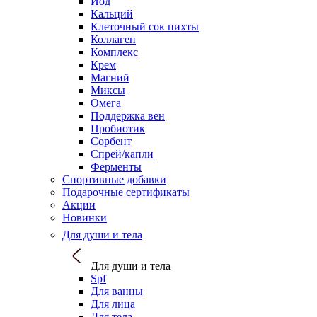
Йод
Кальций
Клеточный сок пихты
Коллаген
Комплекс
Крем
Магний
Миксы
Омега
Поддержка вен
Пробиотик
Сорбент
Спрей/капли
Ферменты
Спортивные добавки
Подарочные сертификаты
Акции
Новинки
Для души и тела
Для души и тела
Spf
Для ванны
Для лица
Для тела