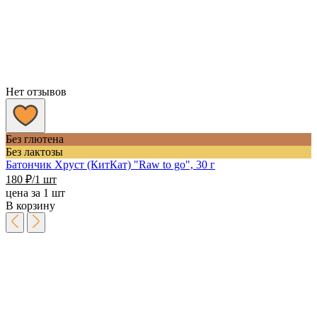
Нет отзывов
Без глютена
Без лактозы
Батончик Хруст (КитКат) "Raw to go", 30 г
180
₽
/1 шт
цена за 1 шт
В корзину