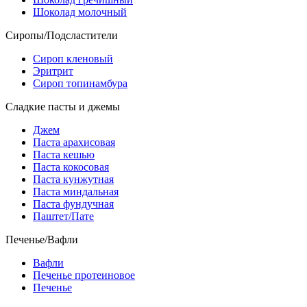
Шоколад молочный
Сиропы/Подсластители
Сироп кленовый
Эритрит
Сироп топинамбура
Сладкие пасты и джемы
Джем
Паста арахисовая
Паста кешью
Паста кокосовая
Паста кунжутная
Паста миндальная
Паста фундучная
Паштет/Пате
Печенье/Вафли
Вафли
Печенье протеиновое
Печенье