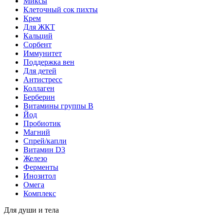
Миксы
Клеточный сок пихты
Крем
Для ЖКТ
Кальций
Сорбент
Иммунитет
Поддержка вен
Для детей
Антистресс
Коллаген
Берберин
Витамины группы B
Йод
Пробиотик
Магний
Спрей/капли
Витамин D3
Железо
Ферменты
Инозитол
Омега
Комплекс
Для души и тела