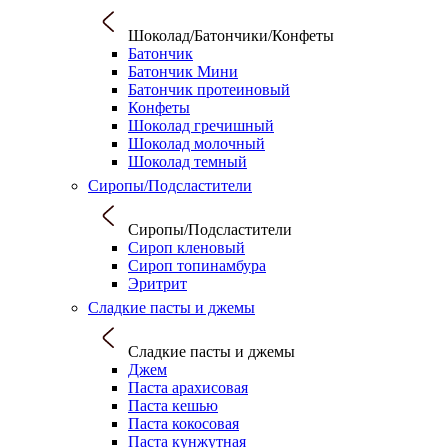
Шоколад/Батончики/Конфеты
Батончик
Батончик Мини
Батончик протеиновый
Конфеты
Шоколад гречишный
Шоколад молочный
Шоколад темный
Сиропы/Подсластители
Сиропы/Подсластители
Сироп кленовый
Сироп топинамбура
Эритрит
Сладкие пасты и джемы
Сладкие пасты и джемы
Джем
Паста арахисовая
Паста кешью
Паста кокосовая
Паста кунжутная