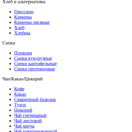
Хлеб и альтернативы
Гриссини
Крекеры
Крекеры овсяные
Хлеб
Хлебцы
Снеки
Попкорн
Снеки кукурузные
Снеки картофельные
Снеки протеиновые
Чаи/Какао/Цикорий
Кофе
Какао
Священный базилик
Тулси
Цикорий
Чай гречишный
Чай листовой
Чай матча
Чай пакетированный