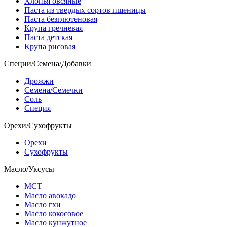
Хлопья овсяные
Паста из твердых сортов пшеницы
Паста безглютеновая
Крупа гречневая
Паста детская
Крупа рисовая
Специи/Семена/Добавки
Дрожжи
Семена/Семечки
Соль
Специя
Орехи/Сухофрукты
Орехи
Сухофрукты
Масло/Уксусы
МСТ
Масло авокадо
Масло гхи
Масло кокосовое
Масло кунжутное