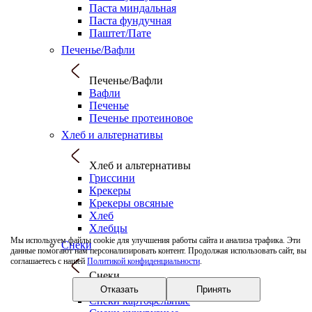
Паста миндальная
Паста фундучная
Паштет/Пате
Печенье/Вафли
Печенье/Вафли
Вафли
Печенье
Печенье протеиновое
Хлеб и альтернативы
Хлеб и альтернативы
Гриссини
Крекеры
Крекеры овсяные
Хлеб
Хлебцы
Мы используем файлы cookie для улучшения работы сайта и анализа трафика. Эти
Снеки
данные помогают нам персонализировать контент. Продолжая использовать сайт, вы
соглашаетесь с нашей
Политикой конфиденциальности
.
Снеки
Попкорн
Отказать
Принять
Снеки картофельные