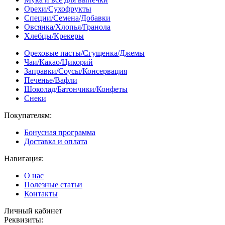
Орехи/Сухофрукты
Специи/Семена/Добавки
Овсянка/Хлопья/Гранола
Хлебцы/Крекеры
Ореховые пасты/Сгущенка/Джемы
Чаи/Какао/Цикорий
Заправки/Соусы/Консервация
Печенье/Вафли
Шоколад/Батончики/Конфеты
Снеки
Покупателям:
Бонусная программа
Доставка и оплата
Навигация:
О нас
Полезные статьи
Контакты
Личный кабинет
Реквизиты: