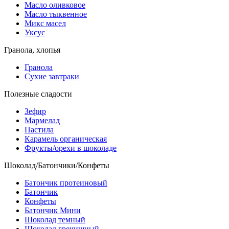
Масло оливковое
Масло тыквенное
Микс масел
Уксус
Гранола, хлопья
Гранола
Сухие завтраки
Полезные сладости
Зефир
Мармелад
Пастила
Карамель органическая
Фрукты/орехи в шоколаде
Шоколад/Батончики/Конфеты
Батончик протеиновый
Батончик
Конфеты
Батончик Мини
Шоколад темный
Шоколад гречишный