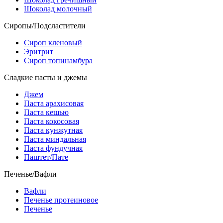
Шоколад молочный
Сиропы/Подсластители
Сироп кленовый
Эритрит
Сироп топинамбура
Сладкие пасты и джемы
Джем
Паста арахисовая
Паста кешью
Паста кокосовая
Паста кунжутная
Паста миндальная
Паста фундучная
Паштет/Пате
Печенье/Вафли
Вафли
Печенье протеиновое
Печенье