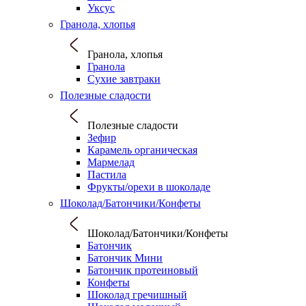
Уксус
Гранола, хлопья
Гранола, хлопья
Гранола
Сухие завтраки
Полезные сладости
Полезные сладости
Зефир
Карамель органическая
Мармелад
Пастила
Фрукты/орехи в шоколаде
Шоколад/Батончики/Конфеты
Шоколад/Батончики/Конфеты
Батончик
Батончик Мини
Батончик протеиновый
Конфеты
Шоколад гречишный