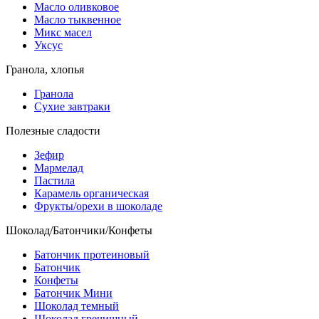
Масло оливковое
Масло тыквенное
Микс масел
Уксус
Гранола, хлопья
Гранола
Сухие завтраки
Полезные сладости
Зефир
Мармелад
Пастила
Карамель органическая
Фрукты/орехи в шоколаде
Шоколад/Батончики/Конфеты
Батончик протеиновый
Батончик
Конфеты
Батончик Мини
Шоколад темный
Шоколад гречишный