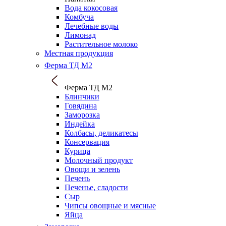
Вода кокосовая
Комбуча
Лечебные воды
Лимонад
Растительное молоко
Местная продукция
Ферма ТД М2
Ферма ТД М2
Блинчики
Говядина
Заморозка
Индейка
Колбасы, деликатесы
Консервация
Курица
Молочный продукт
Овощи и зелень
Печень
Печенье, сладости
Сыр
Чипсы овощные и мясные
Яйца