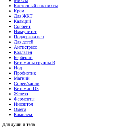
Миксы
Клеточный сок пихты
Крем
Для ЖКТ
Кальций
Сорбент
Иммунитет
Поддержка вен
Для детей
Антистресс
Коллаген
Берберин
Витамины группы B
Йод
Пробиотик
Магний
Спрей/капли
Витамин D3
Железо
Ферменты
Инозитол
Омега
Комплекс
Для души и тела