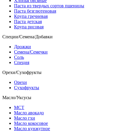
Хлопья овсяные
Паста из твердых сортов пшеницы
Паста безглютеновая
Крупа гречневая
Паста детская
Крупа рисовая
Специи/Семена/Добавки
Дрожжи
Семена/Семечки
Соль
Специя
Орехи/Сухофрукты
Орехи
Сухофрукты
Масло/Уксусы
МСТ
Масло авокадо
Масло гхи
Масло кокосовое
Масло кунжутное