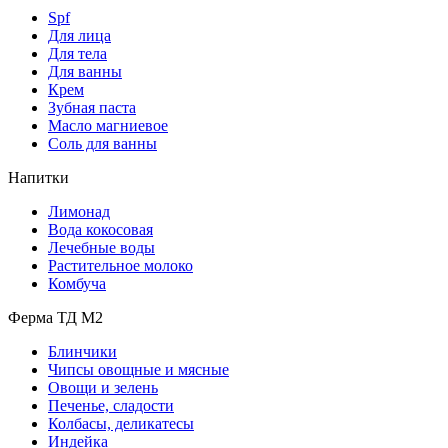
Spf
Для лица
Для тела
Для ванны
Крем
Зубная паста
Масло магниевое
Соль для ванны
Напитки
Лимонад
Вода кокосовая
Лечебные воды
Растительное молоко
Комбуча
Ферма ТД М2
Блинчики
Чипсы овощные и мясные
Овощи и зелень
Печенье, сладости
Колбасы, деликатесы
Индейка