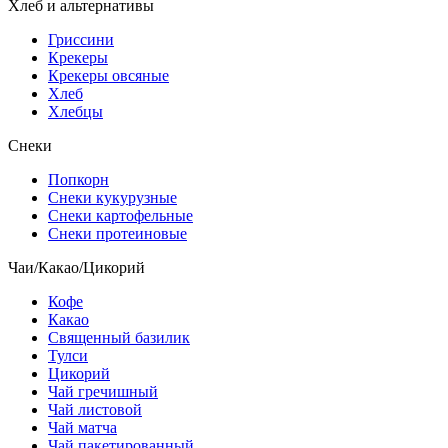
Хлеб и альтернативы
Гриссини
Крекеры
Крекеры овсяные
Хлеб
Хлебцы
Снеки
Попкорн
Снеки кукурузные
Снеки картофельные
Снеки протеиновые
Чаи/Какао/Цикорий
Кофе
Какао
Священный базилик
Тулси
Цикорий
Чай гречишный
Чай листовой
Чай матча
Чай пакетированный