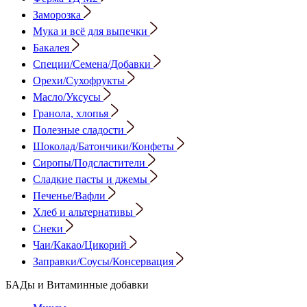
Заморозка
Мука и всё для выпечки
Бакалея
Специи/Семена/Добавки
Орехи/Сухофрукты
Масло/Уксусы
Гранола, хлопья
Полезные сладости
Шоколад/Батончики/Конфеты
Сиропы/Подсластители
Сладкие пасты и джемы
Печенье/Вафли
Хлеб и альтернативы
Снеки
Чаи/Какао/Цикорий
Заправки/Соусы/Консервация
БАДы и Витаминные добавки