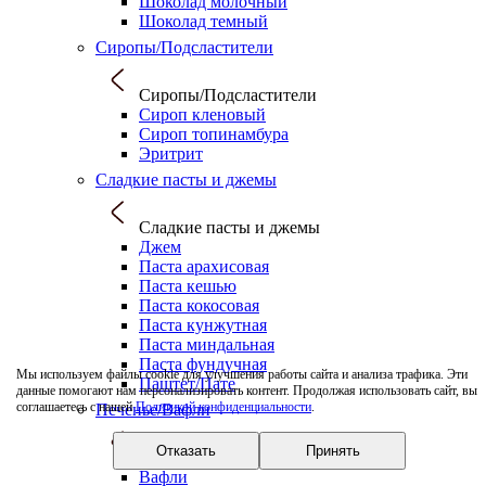
Шоколад молочный
Шоколад темный
Сиропы/Подсластители
Сиропы/Подсластители
Сироп кленовый
Сироп топинамбура
Эритрит
Сладкие пасты и джемы
Сладкие пасты и джемы
Джем
Паста арахисовая
Паста кешью
Паста кокосовая
Паста кунжутная
Паста миндальная
Паста фундучная
Мы используем файлы cookie для улучшения работы сайта и анализа трафика. Эти
Паштет/Пате
данные помогают нам персонализировать контент. Продолжая использовать сайт, вы
соглашаетесь с нашей
Политикой конфиденциальности
.
Печенье/Вафли
Отказать
Принять
Печенье/Вафли
Вафли