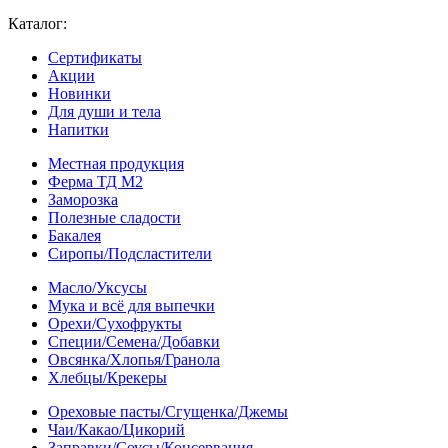
Каталог:
Сертификаты
Акции
Новинки
Для души и тела
Напитки
Местная продукция
Ферма ТД М2
Заморозка
Полезные сладости
Бакалея
Сиропы/Подсластители
Масло/Уксусы
Мука и всё для выпечки
Орехи/Сухофрукты
Специи/Семена/Добавки
Овсянка/Хлопья/Гранола
Хлебцы/Крекеры
Ореховые пасты/Сгущенка/Джемы
Чаи/Какао/Цикорий
Заправки/Соусы/Консервация