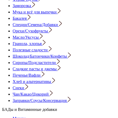
Заморозка
Мука и всё для выпечки
Бакалея
Специи/Семена/Добавки
Орехи/Сухофрукты
Масло/Уксусы
Гранола, хлопья
Полезные сладости
Шоколад/Батончики/Конфеты
Сиропы/Подсластители
Сладкие пасты и джемы
Печенье/Вафли
Хлеб и альтернативы
Снеки
Чаи/Какао/Цикорий
Заправки/Соусы/Консервация
БАДы и Витаминные добавки