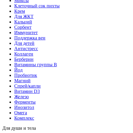
Миксы
Клеточный сок пихты
Крем
Для ЖКТ
Кальций
Сорбент
Иммунитет
Поддержка вен
Для детей
Антистресс
Коллаген
Берберин
Витамины группы B
Йод
Пробиотик
Магний
Спрей/капли
Витамин D3
Железо
Ферменты
Инозитол
Омега
Комплекс
Для души и тела