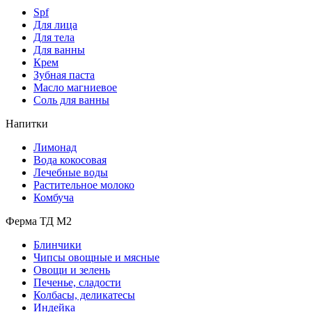
Spf
Для лица
Для тела
Для ванны
Крем
Зубная паста
Масло магниевое
Соль для ванны
Напитки
Лимонад
Вода кокосовая
Лечебные воды
Растительное молоко
Комбуча
Ферма ТД М2
Блинчики
Чипсы овощные и мясные
Овощи и зелень
Печенье, сладости
Колбасы, деликатесы
Индейка