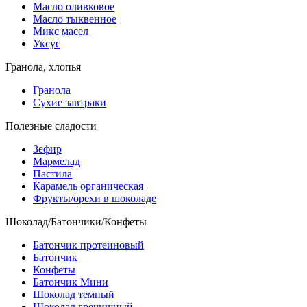
Масло оливковое
Масло тыквенное
Микс масел
Уксус
Гранола, хлопья
Гранола
Сухие завтраки
Полезные сладости
Зефир
Мармелад
Пастила
Карамель органическая
Фрукты/орехи в шоколаде
Шоколад/Батончики/Конфеты
Батончик протеиновый
Батончик
Конфеты
Батончик Мини
Шоколад темный
Шоколад гречишный