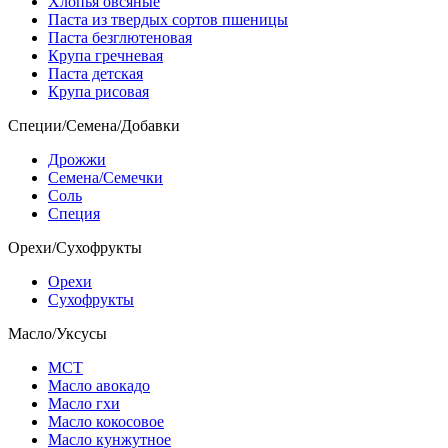
Хлопья овсяные
Паста из твердых сортов пшеницы
Паста безглютеновая
Крупа гречневая
Паста детская
Крупа рисовая
Специи/Семена/Добавки
Дрожжи
Семена/Семечки
Соль
Специя
Орехи/Сухофрукты
Орехи
Сухофрукты
Масло/Уксусы
МСТ
Масло авокадо
Масло гхи
Масло кокосовое
Масло кунжутное