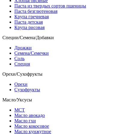
Хлопья овсяные
Паста из твердых сортов пшеницы
Паста безглютеновая
Крупа гречневая
Паста детская
Крупа рисовая
Специи/Семена/Добавки
Дрожжи
Семена/Семечки
Соль
Специя
Орехи/Сухофрукты
Орехи
Сухофрукты
Масло/Уксусы
МСТ
Масло авокадо
Масло гхи
Масло кокосовое
Масло кунжутное