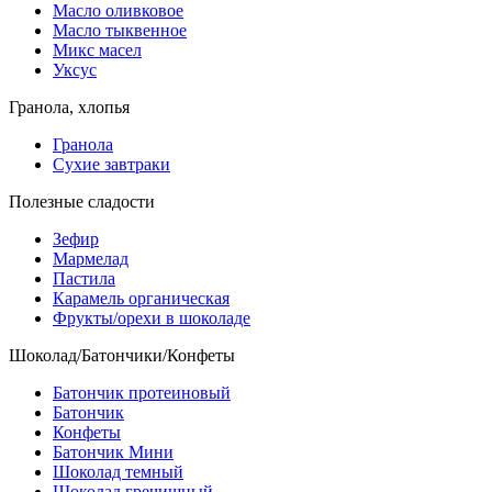
Масло оливковое
Масло тыквенное
Микс масел
Уксус
Гранола, хлопья
Гранола
Сухие завтраки
Полезные сладости
Зефир
Мармелад
Пастила
Карамель органическая
Фрукты/орехи в шоколаде
Шоколад/Батончики/Конфеты
Батончик протеиновый
Батончик
Конфеты
Батончик Мини
Шоколад темный
Шоколад гречишный