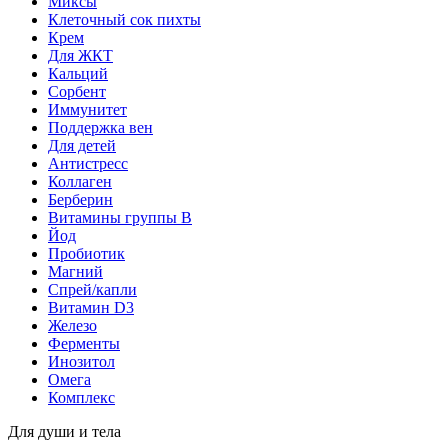
Миксы
Клеточный сок пихты
Крем
Для ЖКТ
Кальций
Сорбент
Иммунитет
Поддержка вен
Для детей
Антистресс
Коллаген
Берберин
Витамины группы B
Йод
Пробиотик
Магний
Спрей/капли
Витамин D3
Железо
Ферменты
Инозитол
Омега
Комплекс
Для души и тела