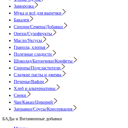
Заморозка
Мука и всё для выпечки
Бакалея
Специи/Семена/Добавки
Орехи/Сухофрукты
Масло/Уксусы
Гранола, хлопья
Полезные сладости
Шоколад/Батончики/Конфеты
Сиропы/Подсластители
Сладкие пасты и джемы
Печенье/Вафли
Хлеб и альтернативы
Снеки
Чаи/Какао/Цикорий
Заправки/Соусы/Консервация
БАДы и Витаминные добавки