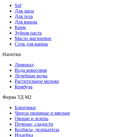
Spf
Для лица
Для тела
Для ванны
Крем
Зубная паста
Масло магниевое
Соль для ванны
Напитки
Лимонад
Вода кокосовая
Лечебные воды
Растительное молоко
Комбуча
Ферма ТД М2
Блинчики
Чипсы овощные и мясные
Овощи и зелень
Печенье, сладости
Колбасы, деликатесы
Индейка