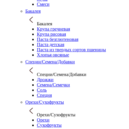
Смеси
Бакалея
Бакалея
Крупа гречневая
Крупа рисовая
Паста безглютеновая
Паста детская
Паста из твердых сортов пшеницы
Хлопья овсяные
Специи/Семена/Добавки
Специи/Семена/Добавки
Дрожжи
Семена/Семечки
Соль
Специя
Орехи/Сухофрукты
Орехи/Сухофрукты
Орехи
Сухофрукты