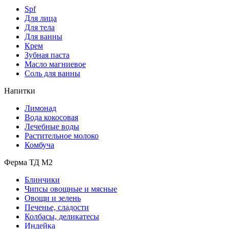
Spf
Для лица
Для тела
Для ванны
Крем
Зубная паста
Масло магниевое
Соль для ванны
Напитки
Лимонад
Вода кокосовая
Лечебные воды
Растительное молоко
Комбуча
Ферма ТД М2
Блинчики
Чипсы овощные и мясные
Овощи и зелень
Печенье, сладости
Колбасы, деликатесы
Индейка