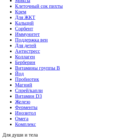
Миксы
Клеточный сок пихты
Крем
Для ЖКТ
Кальций
Сорбент
Иммунитет
Поддержка вен
Для детей
Антистресс
Коллаген
Берберин
Витамины группы B
Йод
Пробиотик
Магний
Спрей/капли
Витамин D3
Железо
Ферменты
Инозитол
Омега
Комплекс
Для души и тела