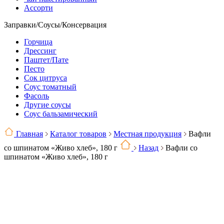
Ассорти
Заправки/Соусы/Консервация
Горчица
Дрессинг
Паштет/Пате
Песто
Сок цитруса
Соус томатный
Фасоль
Другие соусы
Соус бальзамический
Главная
Каталог товаров
Местная продукция
Вафли
со шпинатом «Живо хлеб», 180 г
Назад
Вафли со
шпинатом «Живо хлеб», 180 г