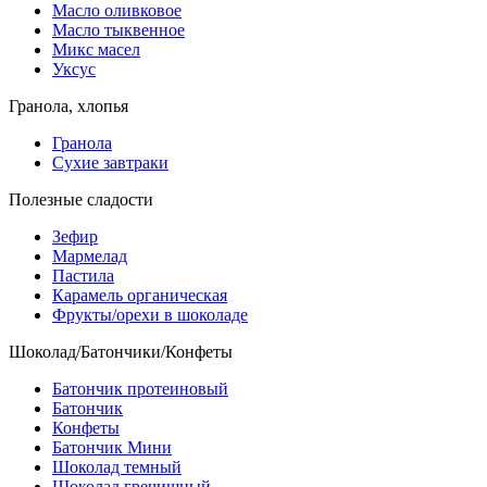
Масло оливковое
Масло тыквенное
Микс масел
Уксус
Гранола, хлопья
Гранола
Сухие завтраки
Полезные сладости
Зефир
Мармелад
Пастила
Карамель органическая
Фрукты/орехи в шоколаде
Шоколад/Батончики/Конфеты
Батончик протеиновый
Батончик
Конфеты
Батончик Мини
Шоколад темный
Шоколад гречишный