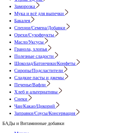
Заморозка
Мука и всё для выпечки
Бакалея
Специи/Семена/Добавки
Орехи/Сухофрукты
Масло/Уксусы
Гранола, хлопья
Полезные сладости
Шоколад/Батончики/Конфеты
Сиропы/Подсластители
Сладкие пасты и джемы
Печенье/Вафли
Хлеб и альтернативы
Снеки
Чаи/Какао/Цикорий
Заправки/Соусы/Консервация
БАДы и Витаминные добавки