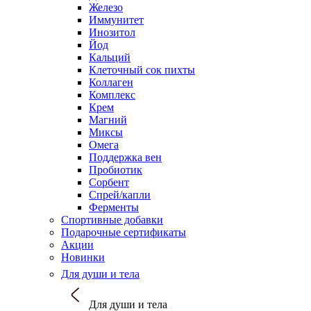
Железо
Иммунитет
Инозитол
Йод
Кальций
Клеточный сок пихты
Коллаген
Комплекс
Крем
Магний
Миксы
Омега
Поддержка вен
Пробиотик
Сорбент
Спрей/капли
Ферменты
Спортивные добавки
Подарочные сертификаты
Акции
Новинки
Для души и тела
Для души и тела