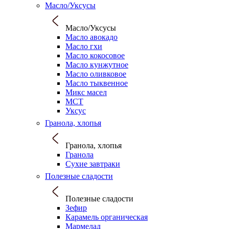
Масло/Уксусы
Масло/Уксусы
Масло авокадо
Масло гхи
Масло кокосовое
Масло кунжутное
Масло оливковое
Масло тыквенное
Микс масел
МСТ
Уксус
Гранола, хлопья
Гранола, хлопья
Гранола
Сухие завтраки
Полезные сладости
Полезные сладости
Зефир
Карамель органическая
Мармелад