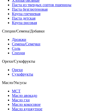
Хлопья овсяные
Паста из твердых сортов пшеницы
Паста безглютеновая
Крупа гречневая
Паста детская
Крупа рисовая
Специи/Семена/Добавки
Дрожжи
Семена/Семечки
Соль
Специя
Орехи/Сухофрукты
Орехи
Сухофрукты
Масло/Уксусы
МСТ
Масло авокадо
Масло гхи
Масло кокосовое
Масло кунжутное