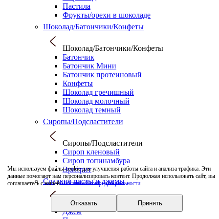
Пастила
Фрукты/орехи в шоколаде
Шоколад/Батончики/Конфеты
Шоколад/Батончики/Конфеты
Батончик
Батончик Мини
Батончик протеиновый
Конфеты
Шоколад гречишный
Шоколад молочный
Шоколад темный
Сиропы/Подсластители
Сиропы/Подсластители
Сироп кленовый
Сироп топинамбура
Эритрит
Мы используем файлы cookie для улучшения работы сайта и анализа трафика. Эти
данные помогают нам персонализировать контент. Продолжая использовать сайт, вы
Сладкие пасты и джемы
соглашаетесь с нашей
Политикой конфиденциальности
.
Сладкие пасты и джемы
Отказать
Принять
Джем