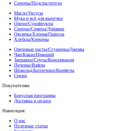
Сиропы/Подсластители
Масло/Уксусы
Мука и всё для выпечки
Орехи/Сухофрукты
Специи/Семена/Добавки
Овсянка/Хлопья/Гранола
Хлебцы/Крекеры
Ореховые пасты/Сгущенка/Джемы
Чаи/Какао/Цикорий
Заправки/Соусы/Консервация
Печенье/Вафли
Шоколад/Батончики/Конфеты
Снеки
Покупателям:
Бонусная программа
Доставка и оплата
Навигация:
О нас
Полезные статьи