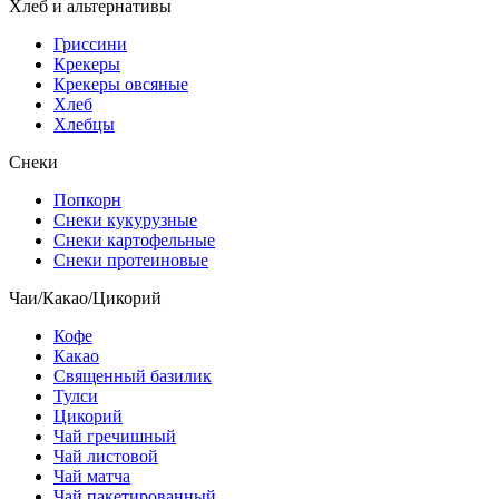
Хлеб и альтернативы
Гриссини
Крекеры
Крекеры овсяные
Хлеб
Хлебцы
Снеки
Попкорн
Снеки кукурузные
Снеки картофельные
Снеки протеиновые
Чаи/Какао/Цикорий
Кофе
Какао
Священный базилик
Тулси
Цикорий
Чай гречишный
Чай листовой
Чай матча
Чай пакетированный