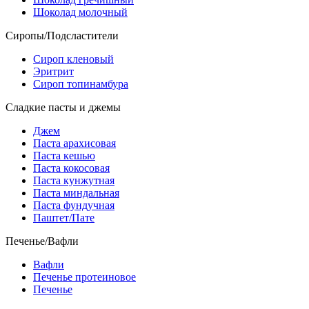
Шоколад молочный
Сиропы/Подсластители
Сироп кленовый
Эритрит
Сироп топинамбура
Сладкие пасты и джемы
Джем
Паста арахисовая
Паста кешью
Паста кокосовая
Паста кунжутная
Паста миндальная
Паста фундучная
Паштет/Пате
Печенье/Вафли
Вафли
Печенье протеиновое
Печенье