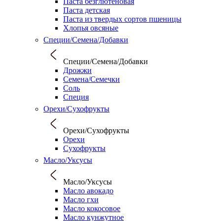
Паста безглютеновая
Паста детская
Паста из твердых сортов пшеницы
Хлопья овсяные
Специи/Семена/Добавки
Специи/Семена/Добавки
Дрожжи
Семена/Семечки
Соль
Специя
Орехи/Сухофрукты
Орехи/Сухофрукты
Орехи
Сухофрукты
Масло/Уксусы
Масло/Уксусы
Масло авокадо
Масло гхи
Масло кокосовое
Масло кунжутное