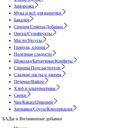
Заморозка
Мука и всё для выпечки
Бакалея
Специи/Семена/Добавки
Орехи/Сухофрукты
Масло/Уксусы
Гранола, хлопья
Полезные сладости
Шоколад/Батончики/Конфеты
Сиропы/Подсластители
Сладкие пасты и джемы
Печенье/Вафли
Хлеб и альтернативы
Снеки
Чаи/Какао/Цикорий
Заправки/Соусы/Консервация
БАДы и Витаминные добавки