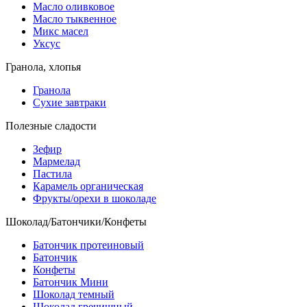
Масло оливковое
Масло тыквенное
Микс масел
Уксус
Гранола, хлопья
Гранола
Сухие завтраки
Полезные сладости
Зефир
Мармелад
Пастила
Карамель органическая
Фрукты/орехи в шоколаде
Шоколад/Батончики/Конфеты
Батончик протеиновый
Батончик
Конфеты
Батончик Мини
Шоколад темный
Шоколад гречишный