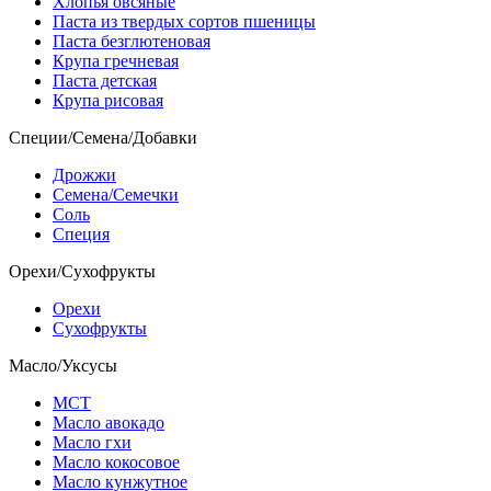
Хлопья овсяные
Паста из твердых сортов пшеницы
Паста безглютеновая
Крупа гречневая
Паста детская
Крупа рисовая
Специи/Семена/Добавки
Дрожжи
Семена/Семечки
Соль
Специя
Орехи/Сухофрукты
Орехи
Сухофрукты
Масло/Уксусы
МСТ
Масло авокадо
Масло гхи
Масло кокосовое
Масло кунжутное