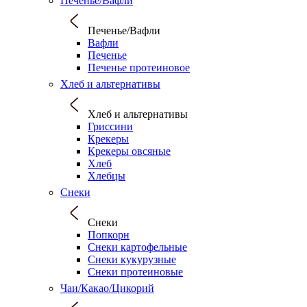
Печенье/Вафли
Печенье/Вафли
Вафли
Печенье
Печенье протеиновое
Хлеб и альтернативы
Хлеб и альтернативы
Гриссини
Крекеры
Крекеры овсяные
Хлеб
Хлебцы
Снеки
Снеки
Попкорн
Снеки картофельные
Снеки кукурузные
Снеки протеиновые
Чаи/Какао/Цикорий