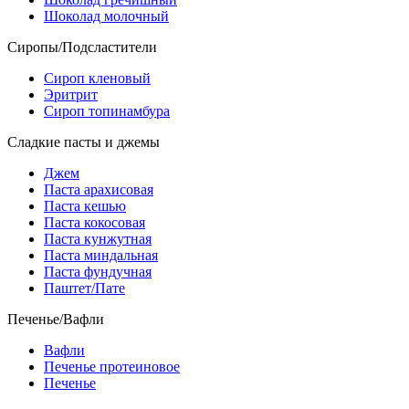
Шоколад молочный
Сиропы/Подсластители
Сироп кленовый
Эритрит
Сироп топинамбура
Сладкие пасты и джемы
Джем
Паста арахисовая
Паста кешью
Паста кокосовая
Паста кунжутная
Паста миндальная
Паста фундучная
Паштет/Пате
Печенье/Вафли
Вафли
Печенье протеиновое
Печенье