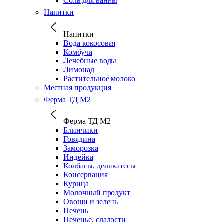
Соль для ванны
Напитки
Напитки
Вода кокосовая
Комбуча
Лечебные воды
Лимонад
Растительное молоко
Местная продукция
Ферма ТД М2
Ферма ТД М2
Блинчики
Говядина
Заморозка
Индейка
Колбасы, деликатесы
Консервация
Курица
Молочный продукт
Овощи и зелень
Печень
Печенье, сладости