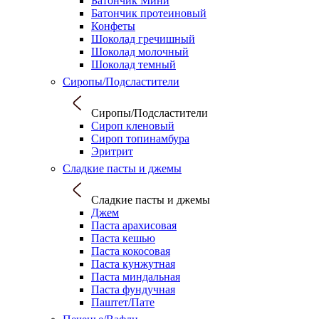
Батончик Мини
Батончик протеиновый
Конфеты
Шоколад гречишный
Шоколад молочный
Шоколад темный
Сиропы/Подсластители
Сиропы/Подсластители
Сироп кленовый
Сироп топинамбура
Эритрит
Сладкие пасты и джемы
Сладкие пасты и джемы
Джем
Паста арахисовая
Паста кешью
Паста кокосовая
Паста кунжутная
Паста миндальная
Паста фундучная
Паштет/Пате