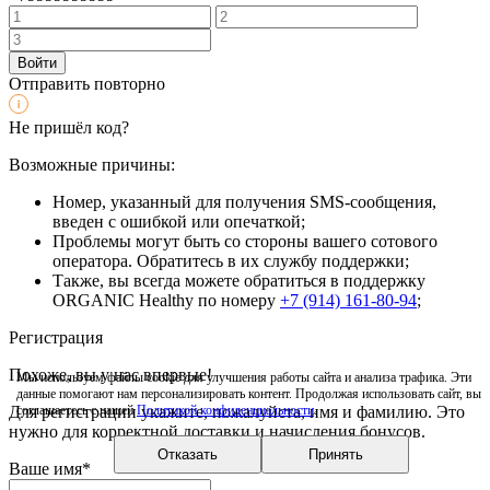
Войти
Отправить повторно
Не пришёл код?
Возможные причины:
Номер, указанный для получения SMS-сообщения,
введен с ошибкой или опечаткой;
Проблемы могут быть со стороны вашего сотового
оператора. Обратитесь в их службу поддержки;
Также, вы всегда можете обратиться в поддержку
ORGANIC Healthy по номеру
+7 (914) 161-80-94
;
Регистрация
Похоже, вы у нас впервые!
Мы используем файлы cookie для улучшения работы сайта и анализа трафика. Эти
данные помогают нам персонализировать контент. Продолжая использовать сайт, вы
Для регистрации укажите, пожалуйста, имя и фамилию. Это
соглашаетесь с нашей
Политикой конфиденциальности
.
нужно для корректной доставки и начисления бонусов.
Отказать
Принять
Ваше имя*