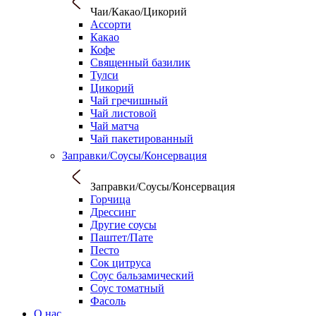
Чаи/Какао/Цикорий
Ассорти
Какао
Кофе
Священный базилик
Тулси
Цикорий
Чай гречишный
Чай листовой
Чай матча
Чай пакетированный
Заправки/Соусы/Консервация
Заправки/Соусы/Консервация
Горчица
Дрессинг
Другие соусы
Паштет/Пате
Песто
Сок цитруса
Соус бальзамический
Соус томатный
Фасоль
О нас