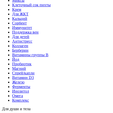
Миксы
Клеточный сок пихты
Крем
Для ЖКТ
Кальций
Сорбент
Иммунитет
Поддержка вен
Для детей
Антистресс
Коллаген
Берберин
Витамины группы B
Йод
Пробиотик
Магний
Спрей/капли
Витамин D3
Железо
Ферменты
Инозитол
Омега
Комплекс
Для души и тела