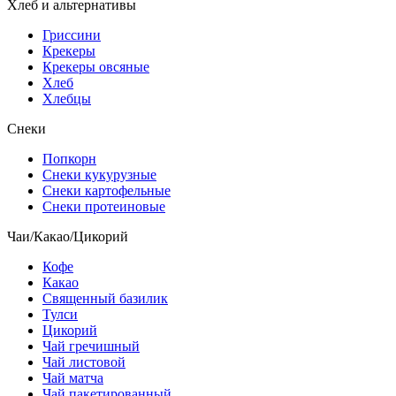
Хлеб и альтернативы
Гриссини
Крекеры
Крекеры овсяные
Хлеб
Хлебцы
Снеки
Попкорн
Снеки кукурузные
Снеки картофельные
Снеки протеиновые
Чаи/Какао/Цикорий
Кофе
Какао
Священный базилик
Тулси
Цикорий
Чай гречишный
Чай листовой
Чай матча
Чай пакетированный