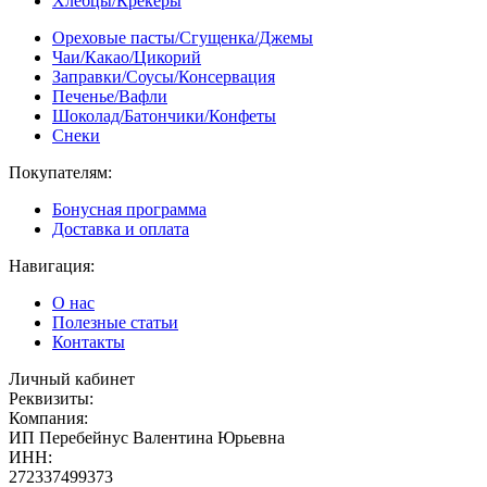
Хлебцы/Крекеры
Ореховые пасты/Сгущенка/Джемы
Чаи/Какао/Цикорий
Заправки/Соусы/Консервация
Печенье/Вафли
Шоколад/Батончики/Конфеты
Снеки
Покупателям:
Бонусная программа
Доставка и оплата
Навигация:
О нас
Полезные статьи
Контакты
Личный кабинет
Реквизиты:
Компания:
ИП Перебейнус Валентина Юрьевна
ИНН:
272337499373