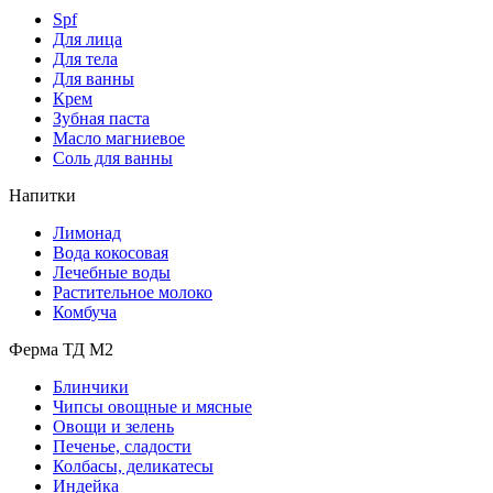
Spf
Для лица
Для тела
Для ванны
Крем
Зубная паста
Масло магниевое
Соль для ванны
Напитки
Лимонад
Вода кокосовая
Лечебные воды
Растительное молоко
Комбуча
Ферма ТД М2
Блинчики
Чипсы овощные и мясные
Овощи и зелень
Печенье, сладости
Колбасы, деликатесы
Индейка