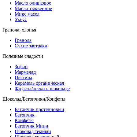
Масло оливковое
Масло тыквенное
Микс масел
Уксус
Гранола, хлопья
Гранола
Сухие завтраки
Полезные сладости
Зефир
Мармелад
Пастила
Карамель органическая
Фрукты/орехи в шоколаде
Шоколад/Батончики/Конфеты
Батончик протеиновый
Батончик
Конфеты
Батончик Мини
Шоколад темный
Шоколад гречишный