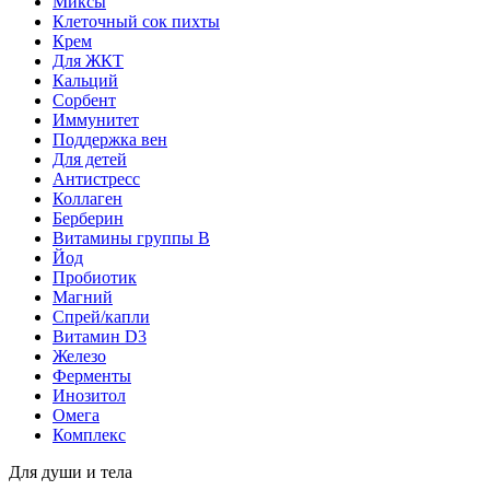
Миксы
Клеточный сок пихты
Крем
Для ЖКТ
Кальций
Сорбент
Иммунитет
Поддержка вен
Для детей
Антистресс
Коллаген
Берберин
Витамины группы B
Йод
Пробиотик
Магний
Спрей/капли
Витамин D3
Железо
Ферменты
Инозитол
Омега
Комплекс
Для души и тела