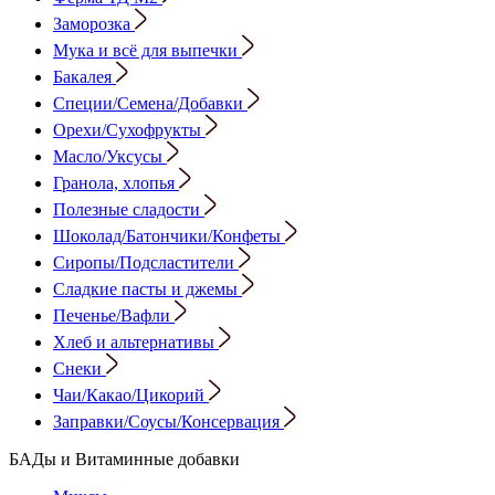
Заморозка
Мука и всё для выпечки
Бакалея
Специи/Семена/Добавки
Орехи/Сухофрукты
Масло/Уксусы
Гранола, хлопья
Полезные сладости
Шоколад/Батончики/Конфеты
Сиропы/Подсластители
Сладкие пасты и джемы
Печенье/Вафли
Хлеб и альтернативы
Снеки
Чаи/Какао/Цикорий
Заправки/Соусы/Консервация
БАДы и Витаминные добавки