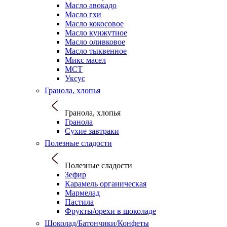
Масло авокадо
Масло гхи
Масло кокосовое
Масло кунжутное
Масло оливковое
Масло тыквенное
Микс масел
МСТ
Уксус
Гранола, хлопья
Гранола, хлопья
Гранола
Сухие завтраки
Полезные сладости
Полезные сладости
Зефир
Карамель органическая
Мармелад
Пастила
Фрукты/орехи в шоколаде
Шоколад/Батончики/Конфеты