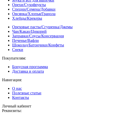
Мука и всё для выпечки
Орехи/Сухофрукты
Специи/Семена/Добавки
Овсянка/Хлопья/Гранола
Хлебцы/Крекеры
Ореховые пасты/Сгущенка/Джемы
Чаи/Какао/Цикорий
Заправки/Соусы/Консервация
Печенье/Вафли
Шоколад/Батончики/Конфеты
Снеки
Покупателям:
Бонусная программа
Доставка и оплата
Навигация:
О нас
Полезные статьи
Контакты
Личный кабинет
Реквизиты: