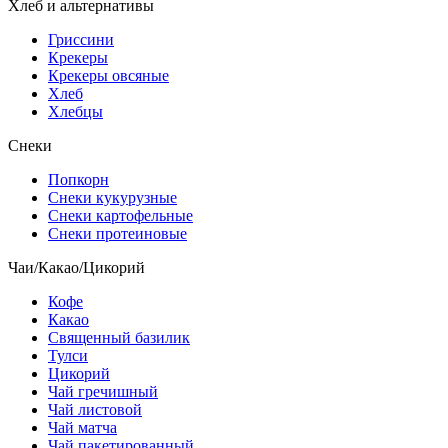
Хлеб и альтернативы
Гриссини
Крекеры
Крекеры овсяные
Хлеб
Хлебцы
Снеки
Попкорн
Снеки кукурузные
Снеки картофельные
Снеки протеиновые
Чаи/Какао/Цикорий
Кофе
Какао
Священный базилик
Тулси
Цикорий
Чай гречишный
Чай листовой
Чай матча
Чай пакетированный