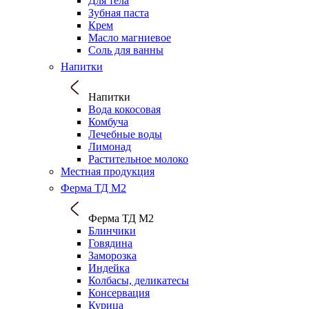
Для тела
Зубная паста
Крем
Масло магниевое
Соль для ванны
Напитки
Напитки
Вода кокосовая
Комбуча
Лечебные воды
Лимонад
Растительное молоко
Местная продукция
Ферма ТД М2
Ферма ТД М2
Блинчики
Говядина
Заморозка
Индейка
Колбасы, деликатесы
Консервация
Курица