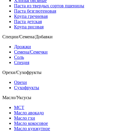
Хлопья овсяные
Паста из твердых сортов пшеницы
Паста безглютеновая
Крупа гречневая
Паста детская
Крупа рисовая
Специи/Семена/Добавки
Дрожжи
Семена/Семечки
Соль
Специя
Орехи/Сухофрукты
Орехи
Сухофрукты
Масло/Уксусы
МСТ
Масло авокадо
Масло гхи
Масло кокосовое
Масло кунжутное