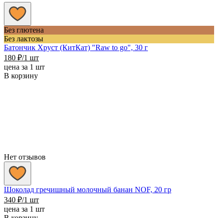
Без глютена
Без лактозы
Батончик Хруст (КитКат) "Raw to go", 30 г
180
₽
/1 шт
цена за 1 шт
В корзину
Нет отзывов
Шоколад гречишный молочный банан NOF, 20 гр
340
₽
/1 шт
цена за 1 шт
В корзину