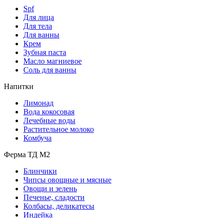
Spf
Для лица
Для тела
Для ванны
Крем
Зубная паста
Масло магниевое
Соль для ванны
Напитки
Лимонад
Вода кокосовая
Лечебные воды
Растительное молоко
Комбуча
Ферма ТД М2
Блинчики
Чипсы овощные и мясные
Овощи и зелень
Печенье, сладости
Колбасы, деликатесы
Индейка