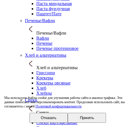
Паста миндальная
Паста фундучная
Паштет/Пате
Печенье/Вафли
Печенье/Вафли
Вафли
Печенье
Печенье протеиновое
Хлеб и альтернативы
Хлеб и альтернативы
Гриссини
Крекеры
Крекеры овсяные
Хлеб
Хлебцы
Мы используем файлы cookie для улучшения работы сайта и анализа трафика. Эти
Снеки
данные помогают нам персонализировать контент. Продолжая использовать сайт, вы
соглашаетесь с нашей
Политикой конфиденциальности
.
Снеки
Попкорн
Отказать
Принять
Снеки картофельные