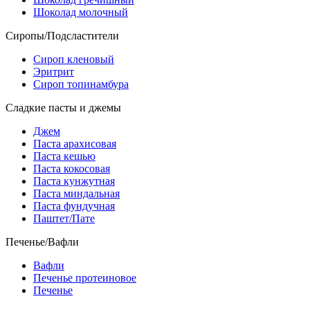
Шоколад молочный
Сиропы/Подсластители
Сироп кленовый
Эритрит
Сироп топинамбура
Сладкие пасты и джемы
Джем
Паста арахисовая
Паста кешью
Паста кокосовая
Паста кунжутная
Паста миндальная
Паста фундучная
Паштет/Пате
Печенье/Вафли
Вафли
Печенье протеиновое
Печенье