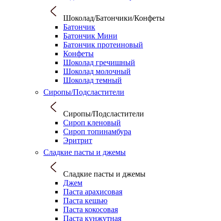
Шоколад/Батончики/Конфеты
Батончик
Батончик Мини
Батончик протеиновый
Конфеты
Шоколад гречишный
Шоколад молочный
Шоколад темный
Сиропы/Подсластители
Сиропы/Подсластители
Сироп кленовый
Сироп топинамбура
Эритрит
Сладкие пасты и джемы
Сладкие пасты и джемы
Джем
Паста арахисовая
Паста кешью
Паста кокосовая
Паста кунжутная