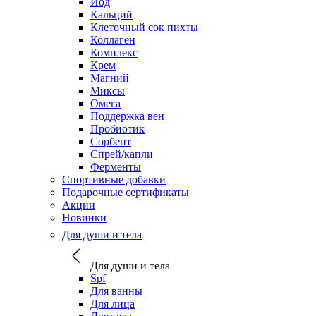
Йод
Кальций
Клеточный сок пихты
Коллаген
Комплекс
Крем
Магний
Миксы
Омега
Поддержка вен
Пробиотик
Сорбент
Спрей/капли
Ферменты
Спортивные добавки
Подарочные сертификаты
Акции
Новинки
Для души и тела
Для души и тела
Spf
Для ванны
Для лица