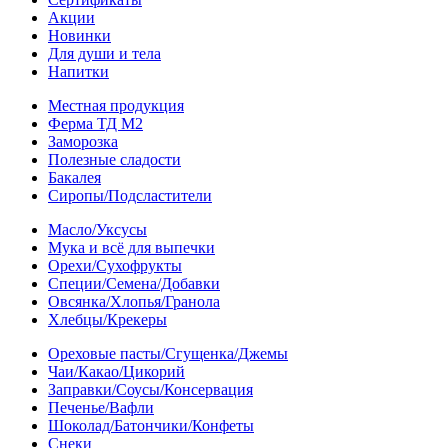
Акции
Новинки
Для души и тела
Напитки
Местная продукция
Ферма ТД М2
Заморозка
Полезные сладости
Бакалея
Сиропы/Подсластители
Масло/Уксусы
Мука и всё для выпечки
Орехи/Сухофрукты
Специи/Семена/Добавки
Овсянка/Хлопья/Гранола
Хлебцы/Крекеры
Ореховые пасты/Сгущенка/Джемы
Чаи/Какао/Цикорий
Заправки/Соусы/Консервация
Печенье/Вафли
Шоколад/Батончики/Конфеты
Снеки