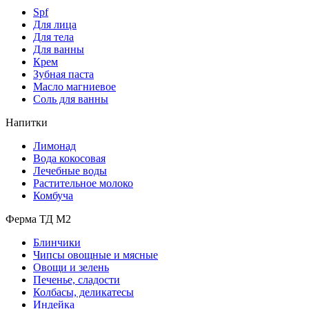
Spf
Для лица
Для тела
Для ванны
Крем
Зубная паста
Масло магниевое
Соль для ванны
Напитки
Лимонад
Вода кокосовая
Лечебные воды
Растительное молоко
Комбуча
Ферма ТД М2
Блинчики
Чипсы овощные и мясные
Овощи и зелень
Печенье, сладости
Колбасы, деликатесы
Индейка