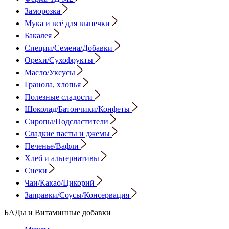
Заморозка
Мука и всё для выпечки
Бакалея
Специи/Семена/Добавки
Орехи/Сухофрукты
Масло/Уксусы
Гранола, хлопья
Полезные сладости
Шоколад/Батончики/Конфеты
Сиропы/Подсластители
Сладкие пасты и джемы
Печенье/Вафли
Хлеб и альтернативы
Снеки
Чаи/Какао/Цикорий
Заправки/Соусы/Консервация
БАДы и Витаминные добавки