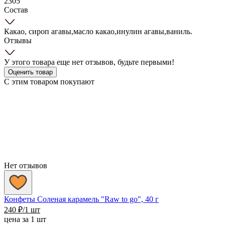
2305
Состав
Какао, сироп агавы,масло какао,инулин агавы,ваниль.
Отзывы
У этого товара еще нет отзывов, будьте первыми!
Оценить товар
С этим товаром покупают
Нет отзывов
Конфеты Соленая карамель "Raw to go", 40 г
240
₽
/1 шт
цена за 1 шт