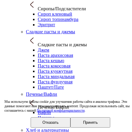
Сиропы/Подсластители
Сироп кленовый
Сироп топинамбура
Эритрит
Сладкие пасты и джемы
Сладкие пасты и джемы
Джем
Паста арахисовая
Паста кешью
Паста кокосовая
Паста кунжутная
Паста миндальная
Паста фундучная
Паштет/Пате
Печенье/Вафли
Мы используем файлы cookie для улучшения работы сайта и анализа трафика. Эти
данные помогают нам персонализировать контент. Продолжая использовать сайт, вы
Печенье/Вафли
соглашаетесь с нашей
Политикой конфиденциальности
.
Вафли
Печенье
Отказать
Принять
Печенье протеиновое
Хлеб и альтернативы