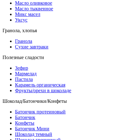
Масло оливковое
Масло тыквенное
Микс масел
Уксус
Гранола, хлопья
Гранола
Сухие завтраки
Полезные сладости
Зефир
Мармелад
Пастила
Карамель органическая
Фрукты/орехи в шоколаде
Шоколад/Батончики/Конфеты
Батончик протеиновый
Батончик
Конфеты
Батончик Мини
Шоколад темный
Шоколад гречишный