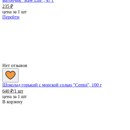
Батончик "Raw Life", 47 г
235
₽
цена за 1 шт
Перейти
Нет отзывов
Шоколад горький с морской солью "Cemoi", 100 г
640
₽
/1 шт
цена за 1 шт
В корзину