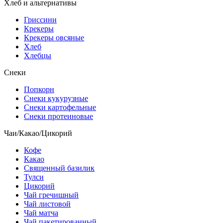
Хлеб и альтернативы
Гриссини
Крекеры
Крекеры овсяные
Хлеб
Хлебцы
Снеки
Попкорн
Снеки кукурузные
Снеки картофельные
Снеки протеиновые
Чаи/Какао/Цикорий
Кофе
Какао
Священный базилик
Тулси
Цикорий
Чай гречишный
Чай листовой
Чай матча
Чай пакетированный