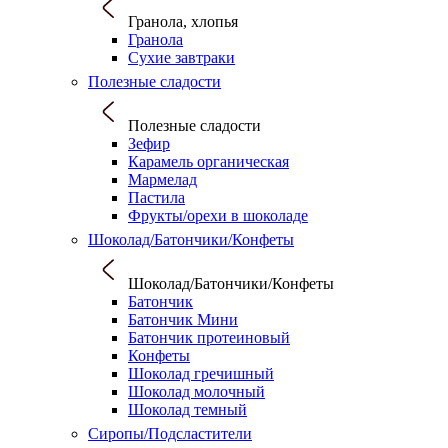
Гранола, хлопья
Гранола
Сухие завтраки
Полезные сладости
Полезные сладости
Зефир
Карамель органическая
Мармелад
Пастила
Фрукты/орехи в шоколаде
Шоколад/Батончики/Конфеты
Шоколад/Батончики/Конфеты
Батончик
Батончик Мини
Батончик протеиновый
Конфеты
Шоколад гречишный
Шоколад молочный
Шоколад темный
Сиропы/Подсластители