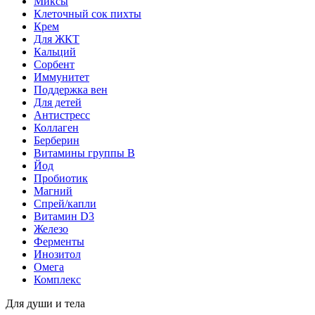
Миксы
Клеточный сок пихты
Крем
Для ЖКТ
Кальций
Сорбент
Иммунитет
Поддержка вен
Для детей
Антистресс
Коллаген
Берберин
Витамины группы B
Йод
Пробиотик
Магний
Спрей/капли
Витамин D3
Железо
Ферменты
Инозитол
Омега
Комплекс
Для души и тела