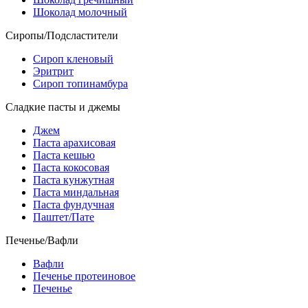
Шоколад молочный
Сиропы/Подсластители
Сироп кленовый
Эритрит
Сироп топинамбура
Сладкие пасты и джемы
Джем
Паста арахисовая
Паста кешью
Паста кокосовая
Паста кунжутная
Паста миндальная
Паста фундучная
Паштет/Пате
Печенье/Вафли
Вафли
Печенье протеиновое
Печенье