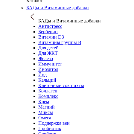
Каталог
БАДы и Витаминные добавки
БАДы и Витаминные добавки
Антистресс
Берберин
Витамин D3
Витамины группы B
Для детей
Для ЖКТ
Железо
Иммунитет
Инозитол
Йод
Кальций
Клеточный сок пихты
Коллаген
Комплекс
Крем
Магний
Миксы
Омега
Поддержка вен
Пробиотик
Сорбент