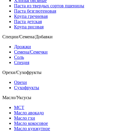
Хлопья овсяные
Паста из твердых сортов пшеницы
Паста безглютеновая
Крупа гречневая
Паста детская
Крупа рисовая
Специи/Семена/Добавки
Дрожжи
Семена/Семечки
Соль
Специя
Орехи/Сухофрукты
Орехи
Сухофрукты
Масло/Уксусы
МСТ
Масло авокадо
Масло гхи
Масло кокосовое
Масло кунжутное