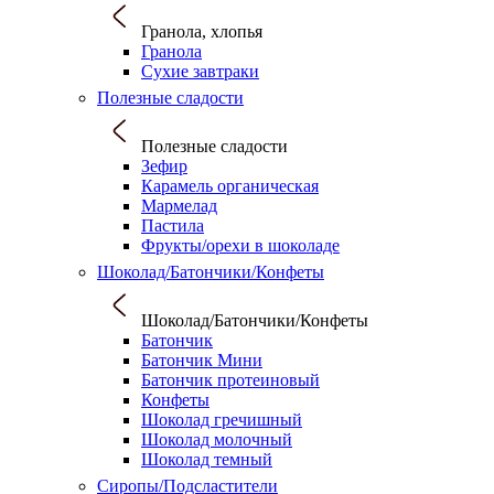
Гранола, хлопья
Гранола
Сухие завтраки
Полезные сладости
Полезные сладости
Зефир
Карамель органическая
Мармелад
Пастила
Фрукты/орехи в шоколаде
Шоколад/Батончики/Конфеты
Шоколад/Батончики/Конфеты
Батончик
Батончик Мини
Батончик протеиновый
Конфеты
Шоколад гречишный
Шоколад молочный
Шоколад темный
Сиропы/Подсластители