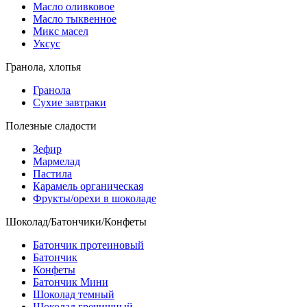
Масло оливковое
Масло тыквенное
Микс масел
Уксус
Гранола, хлопья
Гранола
Сухие завтраки
Полезные сладости
Зефир
Мармелад
Пастила
Карамель органическая
Фрукты/орехи в шоколаде
Шоколад/Батончики/Конфеты
Батончик протеиновый
Батончик
Конфеты
Батончик Мини
Шоколад темный
Шоколад гречишный