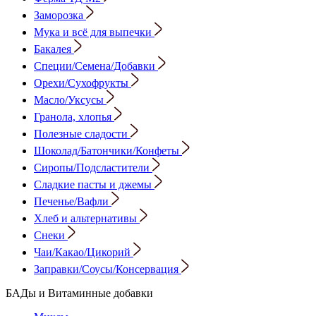
Заморозка
Мука и всё для выпечки
Бакалея
Специи/Семена/Добавки
Орехи/Сухофрукты
Масло/Уксусы
Гранола, хлопья
Полезные сладости
Шоколад/Батончики/Конфеты
Сиропы/Подсластители
Сладкие пасты и джемы
Печенье/Вафли
Хлеб и альтернативы
Снеки
Чаи/Какао/Цикорий
Заправки/Соусы/Консервация
БАДы и Витаминные добавки