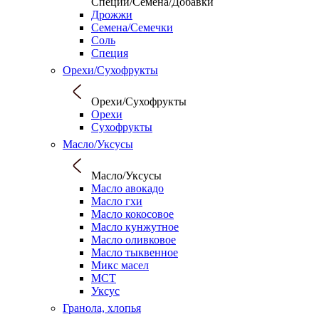
Специи/Семена/Добавки
Дрожжи
Семена/Семечки
Соль
Специя
Орехи/Сухофрукты
Орехи/Сухофрукты
Орехи
Сухофрукты
Масло/Уксусы
Масло/Уксусы
Масло авокадо
Масло гхи
Масло кокосовое
Масло кунжутное
Масло оливковое
Масло тыквенное
Микс масел
МСТ
Уксус
Гранола, хлопья