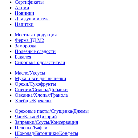
Сертификаты
Акции
Новинки
Для души и тела
Напитки
Местная продукция
Ферма ТД М2
Заморозка
Полезные сладости
Бакалея
Сиропы/Подсластители
Масло/Уксусы
Мука и всё для выпечки
Орехи/Сухофрукты
Специи/Семена/Добавки
Овсянка/Хлопья/Гранола
Хлебцы/Крекеры
Ореховые пасты/Сгущенка/Джемы
Чаи/Какао/Цикорий
Заправки/Соусы/Консервация
Печенье/Вафли
Шоколад/Батончики/Конфеты