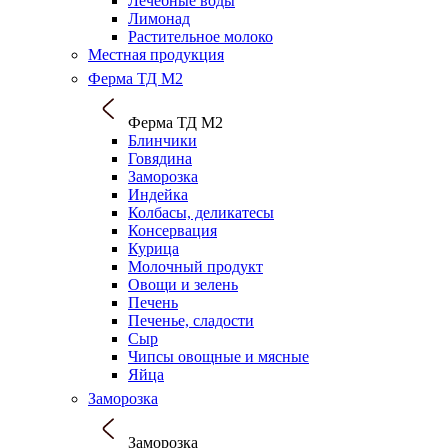
Лечебные воды
Лимонад
Растительное молоко
Местная продукция
Ферма ТД М2
Ферма ТД М2
Блинчики
Говядина
Заморозка
Индейка
Колбасы, деликатесы
Консервация
Курица
Молочный продукт
Овощи и зелень
Печень
Печенье, сладости
Сыр
Чипсы овощные и мясные
Яйца
Заморозка
Заморозка