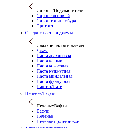
Сиропы/Подсластители
Сироп кленовый
Сироп топинамбура
Эритрит
Сладкие пасты и джемы
Сладкие пасты и джемы
Джем
Паста арахисовая
Паста кешью
Паста кокосовая
Паста кунжутная
Паста миндальная
Паста фундучная
Паштет/Пате
Печенье/Вафли
Печенье/Вафли
Вафли
Печенье
Печенье протеиновое