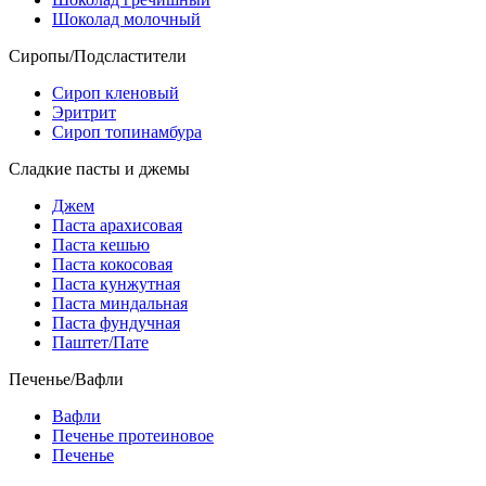
Шоколад молочный
Сиропы/Подсластители
Сироп кленовый
Эритрит
Сироп топинамбура
Сладкие пасты и джемы
Джем
Паста арахисовая
Паста кешью
Паста кокосовая
Паста кунжутная
Паста миндальная
Паста фундучная
Паштет/Пате
Печенье/Вафли
Вафли
Печенье протеиновое
Печенье