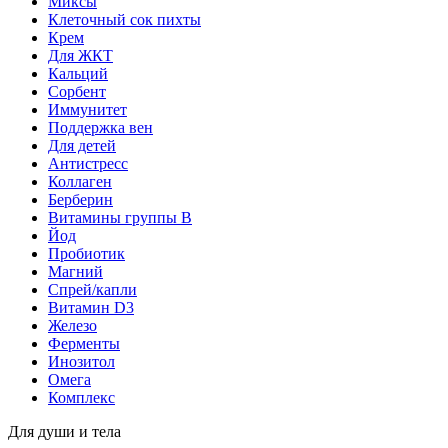
Миксы
Клеточный сок пихты
Крем
Для ЖКТ
Кальций
Сорбент
Иммунитет
Поддержка вен
Для детей
Антистресс
Коллаген
Берберин
Витамины группы B
Йод
Пробиотик
Магний
Спрей/капли
Витамин D3
Железо
Ферменты
Инозитол
Омега
Комплекс
Для души и тела