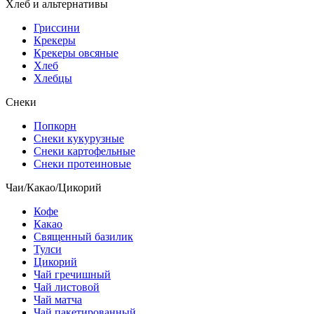
Хлеб и альтернативы
Гриссини
Крекеры
Крекеры овсяные
Хлеб
Хлебцы
Снеки
Попкорн
Снеки кукурузные
Снеки картофельные
Снеки протеиновые
Чаи/Какао/Цикорий
Кофе
Какао
Священный базилик
Тулси
Цикорий
Чай гречишный
Чай листовой
Чай матча
Чай пакетированный