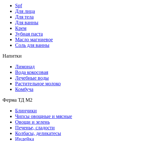
Spf
Для лица
Для тела
Для ванны
Крем
Зубная паста
Масло магниевое
Соль для ванны
Напитки
Лимонад
Вода кокосовая
Лечебные воды
Растительное молоко
Комбуча
Ферма ТД М2
Блинчики
Чипсы овощные и мясные
Овощи и зелень
Печенье, сладости
Колбасы, деликатесы
Индейка