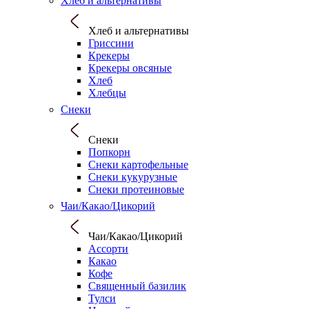
Хлеб и альтернативы
Хлеб и альтернативы
Гриссини
Крекеры
Крекеры овсяные
Хлеб
Хлебцы
Снеки
Снеки
Попкорн
Снеки картофельные
Снеки кукурузные
Снеки протеиновые
Чаи/Какао/Цикорий
Чаи/Какао/Цикорий
Ассорти
Какао
Кофе
Священный базилик
Тулси