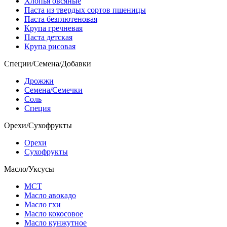
Хлопья овсяные
Паста из твердых сортов пшеницы
Паста безглютеновая
Крупа гречневая
Паста детская
Крупа рисовая
Специи/Семена/Добавки
Дрожжи
Семена/Семечки
Соль
Специя
Орехи/Сухофрукты
Орехи
Сухофрукты
Масло/Уксусы
МСТ
Масло авокадо
Масло гхи
Масло кокосовое
Масло кунжутное