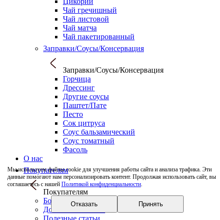
Цикорий
Чай гречишный
Чай листовой
Чай матча
Чай пакетированный
Заправки/Соусы/Консервация
Заправки/Соусы/Консервация
Горчица
Дрессинг
Другие соусы
Паштет/Пате
Песто
Сок цитруса
Соус бальзамический
Соус томатный
Фасоль
О нас
Покупателям
Мы используем файлы cookie для улучшения работы сайта и анализа трафика. Эти
данные помогают нам персонализировать контент. Продолжая использовать сайт, вы
соглашаетесь с нашей
Политикой конфиденциальности
.
Покупателям
Бонусная программа
Отказать
Принять
Доставка и оплата
Полезные статьи