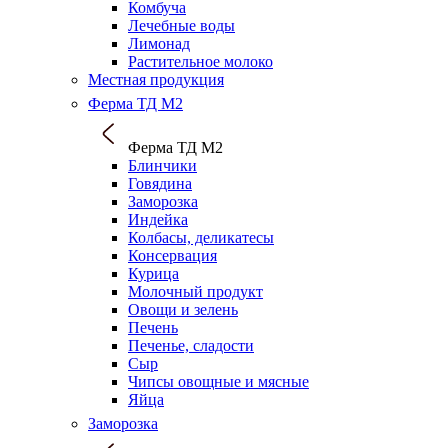
Комбуча
Лечебные воды
Лимонад
Растительное молоко
Местная продукция
Ферма ТД М2
Ферма ТД М2
Блинчики
Говядина
Заморозка
Индейка
Колбасы, деликатесы
Консервация
Курица
Молочный продукт
Овощи и зелень
Печень
Печенье, сладости
Сыр
Чипсы овощные и мясные
Яйца
Заморозка