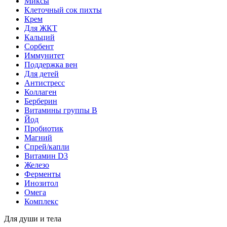
Миксы
Клеточный сок пихты
Крем
Для ЖКТ
Кальций
Сорбент
Иммунитет
Поддержка вен
Для детей
Антистресс
Коллаген
Берберин
Витамины группы B
Йод
Пробиотик
Магний
Спрей/капли
Витамин D3
Железо
Ферменты
Инозитол
Омега
Комплекс
Для души и тела