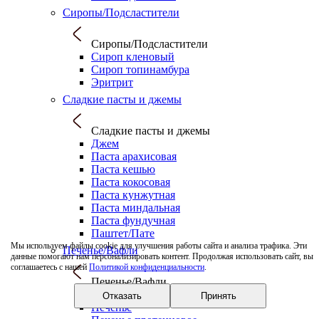
Сиропы/Подсластители
Сиропы/Подсластители
Сироп кленовый
Сироп топинамбура
Эритрит
Сладкие пасты и джемы
Сладкие пасты и джемы
Джем
Паста арахисовая
Паста кешью
Паста кокосовая
Паста кунжутная
Паста миндальная
Паста фундучная
Паштет/Пате
Мы используем файлы cookie для улучшения работы сайта и анализа трафика. Эти
Печенье/Вафли
данные помогают нам персонализировать контент. Продолжая использовать сайт, вы
соглашаетесь с нашей
Политикой конфиденциальности
.
Печенье/Вафли
Вафли
Отказать
Принять
Печенье