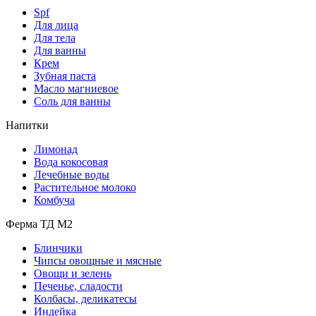
Spf
Для лица
Для тела
Для ванны
Крем
Зубная паста
Масло магниевое
Соль для ванны
Напитки
Лимонад
Вода кокосовая
Лечебные воды
Растительное молоко
Комбуча
Ферма ТД М2
Блинчики
Чипсы овощные и мясные
Овощи и зелень
Печенье, сладости
Колбасы, деликатесы
Индейка