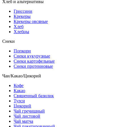
Хлеб и альтернативы
Гриссини
Крекеры
Крекеры овсяные
Хлеб
Хлебцы
Снеки
Попкорн
Снеки кукурузные
Снеки картофельные
Снеки протеиновые
Чаи/Какао/Цикорий
Кофе
Какао
Священный базилик
Тулси
Цикорий
Чай гречишный
Чай листовой
Чай матча
Чай пакетированный