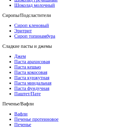
Шоколад молочный
Сиропы/Подсластители
Сироп кленовый
Эритрит
Сироп топинамбура
Сладкие пасты и джемы
Джем
Паста арахисовая
Паста кешью
Паста кокосовая
Паста кунжутная
Паста миндальная
Паста фундучная
Паштет/Пате
Печенье/Вафли
Вафли
Печенье протеиновое
Печенье