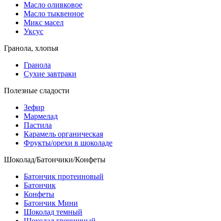
Масло оливковое
Масло тыквенное
Микс масел
Уксус
Гранола, хлопья
Гранола
Сухие завтраки
Полезные сладости
Зефир
Мармелад
Пастила
Карамель органическая
Фрукты/орехи в шоколаде
Шоколад/Батончики/Конфеты
Батончик протеиновый
Батончик
Конфеты
Батончик Мини
Шоколад темный
Шоколад гречишный