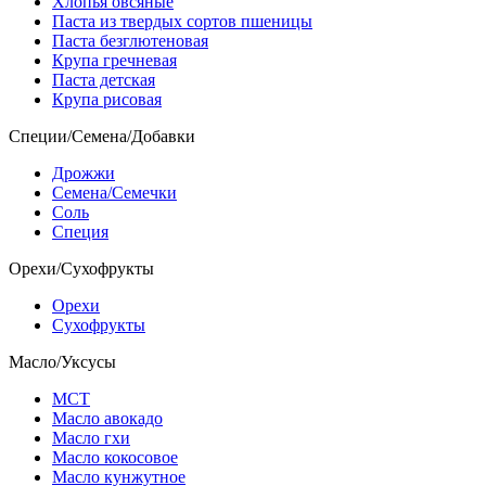
Хлопья овсяные
Паста из твердых сортов пшеницы
Паста безглютеновая
Крупа гречневая
Паста детская
Крупа рисовая
Специи/Семена/Добавки
Дрожжи
Семена/Семечки
Соль
Специя
Орехи/Сухофрукты
Орехи
Сухофрукты
Масло/Уксусы
МСТ
Масло авокадо
Масло гхи
Масло кокосовое
Масло кунжутное