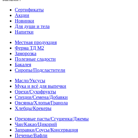
Сертификаты
Акции
Новинки
Для души и тела
Напитки
Местная продукция
Ферма ТД М2
Заморозка
Полезные сладости
Бакалея
Сиропы/Подсластители
Масло/Уксусы
Мука и всё для выпечки
Орехи/Сухофрукты
Специи/Семена/Добавки
Овсянка/Хлопья/Гранола
Хлебцы/Крекеры
Ореховые пасты/Сгущенка/Джемы
Чаи/Какао/Цикорий
Заправки/Соусы/Консервация
Печенье/Вафли