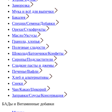
Заморозка
Мука и всё для выпечки
Бакалея
Специи/Семена/Добавки
Орехи/Сухофрукты
Масло/Уксусы
Гранола, хлопья
Полезные сладости
Шоколад/Батончики/Конфеты
Сиропы/Подсластители
Сладкие пасты и джемы
Печенье/Вафли
Хлеб и альтернативы
Снеки
Чаи/Какао/Цикорий
Заправки/Соусы/Консервация
БАДы и Витаминные добавки