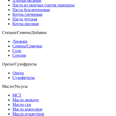
Хлопья овсяные
Паста из твердых сортов пшеницы
Паста безглютеновая
Крупа гречневая
Паста детская
Крупа рисовая
Специи/Семена/Добавки
Дрожжи
Семена/Семечки
Соль
Специя
Орехи/Сухофрукты
Орехи
Сухофрукты
Масло/Уксусы
МСТ
Масло авокадо
Масло гхи
Масло кокосовое
Масло кунжутное