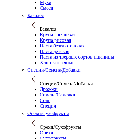
Мука
Смеси
Бакалея
Бакалея
Крупа гречневая
Крупа рисовая
Паста безглютеновая
Паста детская
Паста из твердых сортов пшеницы
Хлопья овсяные
Специи/Семена/Добавки
Специи/Семена/Добавки
Дрожжи
Семена/Семечки
Соль
Специя
Орехи/Сухофрукты
Орехи/Сухофрукты
Орехи
Сухофрукты