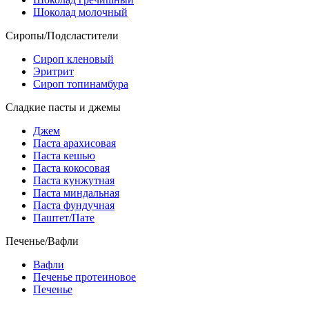
Шоколад молочный
Сиропы/Подсластители
Сироп кленовый
Эритрит
Сироп топинамбура
Сладкие пасты и джемы
Джем
Паста арахисовая
Паста кешью
Паста кокосовая
Паста кунжутная
Паста миндальная
Паста фундучная
Паштет/Пате
Печенье/Вафли
Вафли
Печенье протеиновое
Печенье