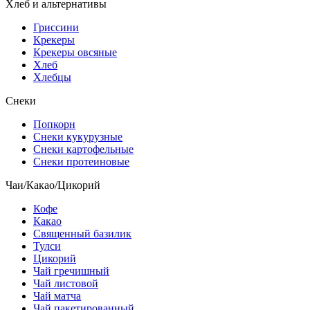
Хлеб и альтернативы
Гриссини
Крекеры
Крекеры овсяные
Хлеб
Хлебцы
Снеки
Попкорн
Снеки кукурузные
Снеки картофельные
Снеки протеиновые
Чаи/Какао/Цикорий
Кофе
Какао
Священный базилик
Тулси
Цикорий
Чай гречишный
Чай листовой
Чай матча
Чай пакетированный