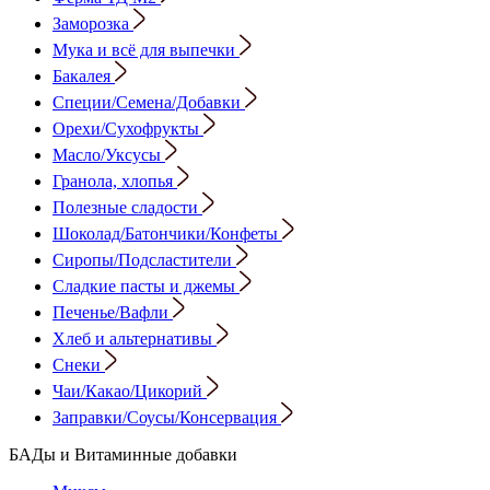
Заморозка
Мука и всё для выпечки
Бакалея
Специи/Семена/Добавки
Орехи/Сухофрукты
Масло/Уксусы
Гранола, хлопья
Полезные сладости
Шоколад/Батончики/Конфеты
Сиропы/Подсластители
Сладкие пасты и джемы
Печенье/Вафли
Хлеб и альтернативы
Снеки
Чаи/Какао/Цикорий
Заправки/Соусы/Консервация
БАДы и Витаминные добавки