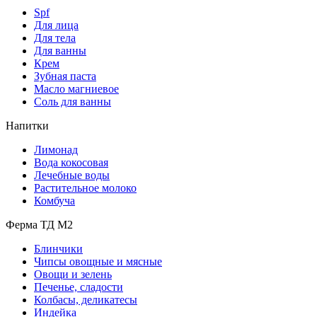
Spf
Для лица
Для тела
Для ванны
Крем
Зубная паста
Масло магниевое
Соль для ванны
Напитки
Лимонад
Вода кокосовая
Лечебные воды
Растительное молоко
Комбуча
Ферма ТД М2
Блинчики
Чипсы овощные и мясные
Овощи и зелень
Печенье, сладости
Колбасы, деликатесы
Индейка