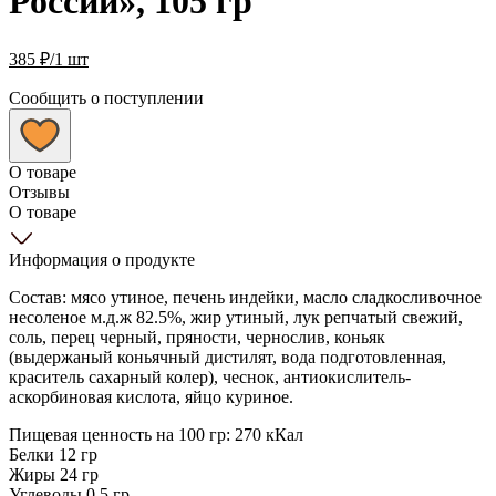
России», 105 гр
385
₽
/1 шт
Сообщить о поступлении
О товаре
Отзывы
О товаре
Информация о продукте
Состав: мясо утиное, печень индейки, масло сладкосливочное
несоленое м.д.ж 82.5%, жир утиный, лук репчатый свежий,
соль, перец черный, пряности, чернослив, коньяк
(выдержаный коньячный дистилят, вода подготовленная,
краситель сахарный колер), чеснок, антиокислитель-
аскорбиновая кислота, яйцо куриное.
Пищевая ценность на 100 гр: 270 кКал
Белки 12 гр
Жиры 24 гр
Углеводы 0,5 гр