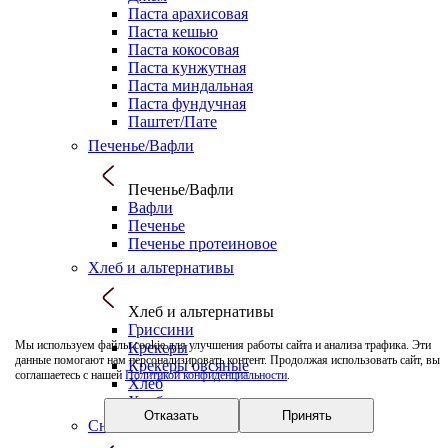
Паста арахисовая
Паста кешью
Паста кокосовая
Паста кунжутная
Паста миндальная
Паста фундучная
Паштет/Пате
Печенье/Вафли
Печенье/Вафли
Вафли
Печенье
Печенье протеиновое
Хлеб и альтернативы
Хлеб и альтернативы
Гриссини
Мы используем файлы cookie для улучшения работы сайта и анализа трафика. Эти
Крекеры
данные помогают нам персонализировать контент. Продолжая использовать сайт, вы
Крекеры овсяные
соглашаетесь с нашей
Политикой конфиденциальности
.
Хлеб
Хлебцы
Отказать
Принять
Снеки