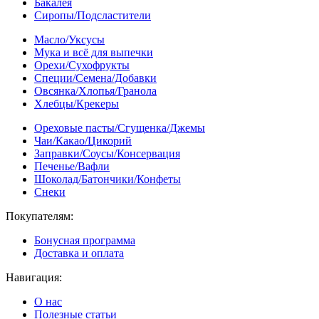
Бакалея
Сиропы/Подсластители
Масло/Уксусы
Мука и всё для выпечки
Орехи/Сухофрукты
Специи/Семена/Добавки
Овсянка/Хлопья/Гранола
Хлебцы/Крекеры
Ореховые пасты/Сгущенка/Джемы
Чаи/Какао/Цикорий
Заправки/Соусы/Консервация
Печенье/Вафли
Шоколад/Батончики/Конфеты
Снеки
Покупателям:
Бонусная программа
Доставка и оплата
Навигация:
О нас
Полезные статьи