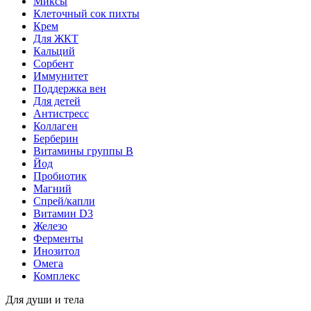
Миксы
Клеточный сок пихты
Крем
Для ЖКТ
Кальций
Сорбент
Иммунитет
Поддержка вен
Для детей
Антистресс
Коллаген
Берберин
Витамины группы B
Йод
Пробиотик
Магний
Спрей/капли
Витамин D3
Железо
Ферменты
Инозитол
Омега
Комплекс
Для души и тела