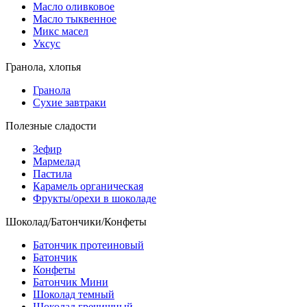
Масло оливковое
Масло тыквенное
Микс масел
Уксус
Гранола, хлопья
Гранола
Сухие завтраки
Полезные сладости
Зефир
Мармелад
Пастила
Карамель органическая
Фрукты/орехи в шоколаде
Шоколад/Батончики/Конфеты
Батончик протеиновый
Батончик
Конфеты
Батончик Мини
Шоколад темный
Шоколад гречишный