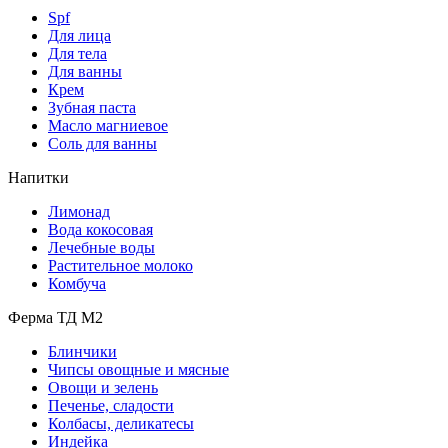
Spf
Для лица
Для тела
Для ванны
Крем
Зубная паста
Масло магниевое
Соль для ванны
Напитки
Лимонад
Вода кокосовая
Лечебные воды
Растительное молоко
Комбуча
Ферма ТД М2
Блинчики
Чипсы овощные и мясные
Овощи и зелень
Печенье, сладости
Колбасы, деликатесы
Индейка