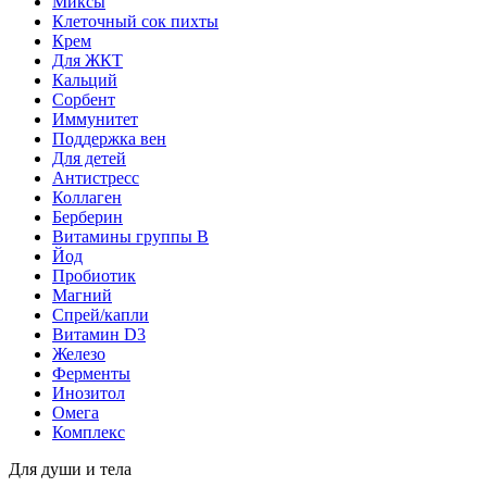
Миксы
Клеточный сок пихты
Крем
Для ЖКТ
Кальций
Сорбент
Иммунитет
Поддержка вен
Для детей
Антистресс
Коллаген
Берберин
Витамины группы B
Йод
Пробиотик
Магний
Спрей/капли
Витамин D3
Железо
Ферменты
Инозитол
Омега
Комплекс
Для души и тела