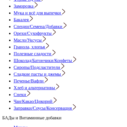
Заморозка
Мука и всё для выпечки
Бакалея
Специи/Семена/Добавки
Орехи/Сухофрукты
Масло/Уксусы
Гранола, хлопья
Полезные сладости
Шоколад/Батончики/Конфеты
Сиропы/Подсластители
Сладкие пасты и джемы
Печенье/Вафли
Хлеб и альтернативы
Снеки
Чаи/Какао/Цикорий
Заправки/Соусы/Консервация
БАДы и Витаминные добавки