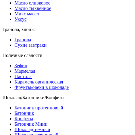
Масло оливковое
Масло тыквенное
Микс масел
Уксус
Гранола, хлопья
Гранола
Сухие завтраки
Полезные сладости
Зефир
Мармелад
Пастила
Карамель органическая
Фрукты/орехи в шоколаде
Шоколад/Батончики/Конфеты
Батончик протеиновый
Батончик
Конфеты
Батончик Мини
Шоколад темный
Шоколад гречишный