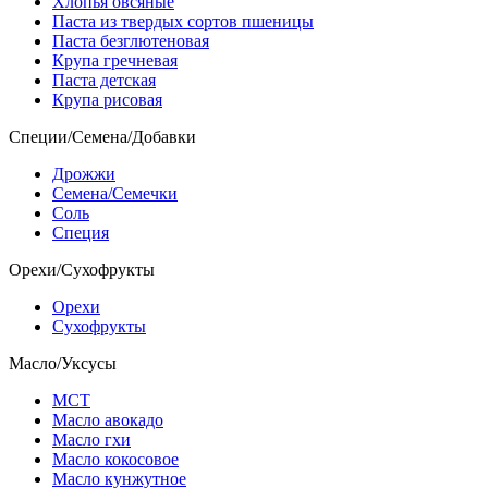
Хлопья овсяные
Паста из твердых сортов пшеницы
Паста безглютеновая
Крупа гречневая
Паста детская
Крупа рисовая
Специи/Семена/Добавки
Дрожжи
Семена/Семечки
Соль
Специя
Орехи/Сухофрукты
Орехи
Сухофрукты
Масло/Уксусы
МСТ
Масло авокадо
Масло гхи
Масло кокосовое
Масло кунжутное