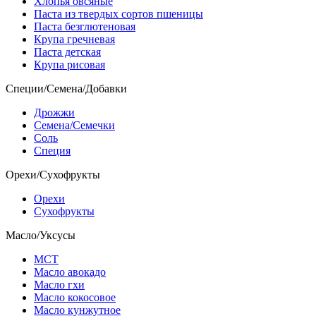
Хлопья овсяные
Паста из твердых сортов пшеницы
Паста безглютеновая
Крупа гречневая
Паста детская
Крупа рисовая
Специи/Семена/Добавки
Дрожжи
Семена/Семечки
Соль
Специя
Орехи/Сухофрукты
Орехи
Сухофрукты
Масло/Уксусы
МСТ
Масло авокадо
Масло гхи
Масло кокосовое
Масло кунжутное