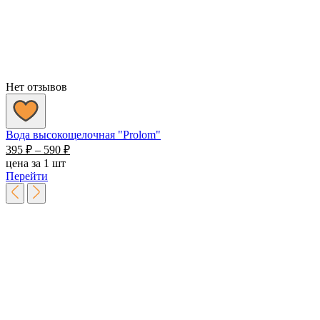
Нет отзывов
Вода высокощелочная "Prolom"
Диапазон
395
₽
–
590
₽
цен:
цена за 1 шт
395 ₽
Перейти
–
590 ₽