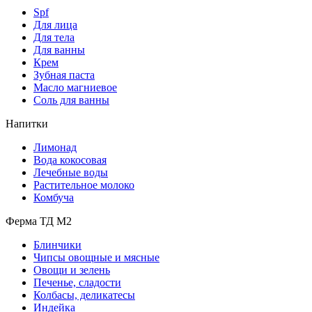
Spf
Для лица
Для тела
Для ванны
Крем
Зубная паста
Масло магниевое
Соль для ванны
Напитки
Лимонад
Вода кокосовая
Лечебные воды
Растительное молоко
Комбуча
Ферма ТД М2
Блинчики
Чипсы овощные и мясные
Овощи и зелень
Печенье, сладости
Колбасы, деликатесы
Индейка