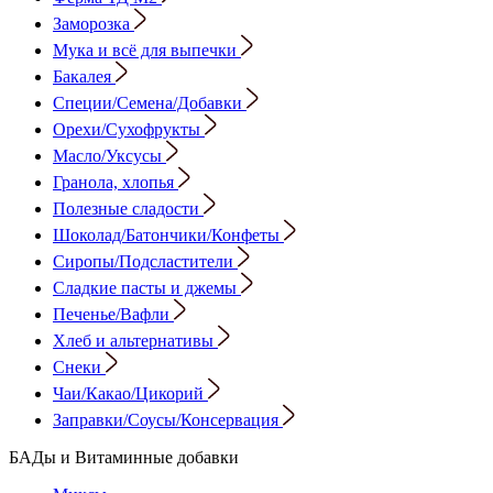
Заморозка
Мука и всё для выпечки
Бакалея
Специи/Семена/Добавки
Орехи/Сухофрукты
Масло/Уксусы
Гранола, хлопья
Полезные сладости
Шоколад/Батончики/Конфеты
Сиропы/Подсластители
Сладкие пасты и джемы
Печенье/Вафли
Хлеб и альтернативы
Снеки
Чаи/Какао/Цикорий
Заправки/Соусы/Консервация
БАДы и Витаминные добавки