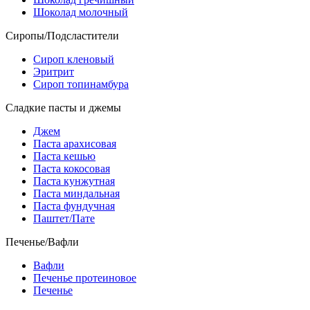
Шоколад молочный
Сиропы/Подсластители
Сироп кленовый
Эритрит
Сироп топинамбура
Сладкие пасты и джемы
Джем
Паста арахисовая
Паста кешью
Паста кокосовая
Паста кунжутная
Паста миндальная
Паста фундучная
Паштет/Пате
Печенье/Вафли
Вафли
Печенье протеиновое
Печенье