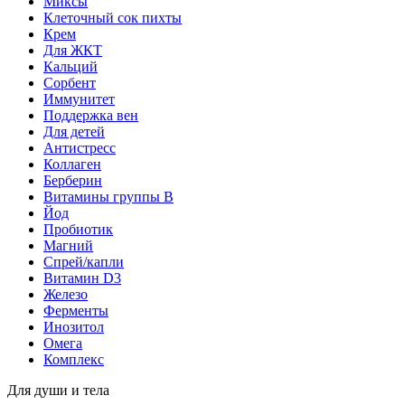
Миксы
Клеточный сок пихты
Крем
Для ЖКТ
Кальций
Сорбент
Иммунитет
Поддержка вен
Для детей
Антистресс
Коллаген
Берберин
Витамины группы B
Йод
Пробиотик
Магний
Спрей/капли
Витамин D3
Железо
Ферменты
Инозитол
Омега
Комплекс
Для души и тела