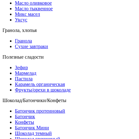
Масло оливковое
Масло тыквенное
Микс масел
Уксус
Гранола, хлопья
Гранола
Сухие завтраки
Полезные сладости
Зефир
Мармелад
Пастила
Карамель органическая
Фрукты/орехи в шоколаде
Шоколад/Батончики/Конфеты
Батончик протеиновый
Батончик
Конфеты
Батончик Мини
Шоколад темный
Шоколад гречишный