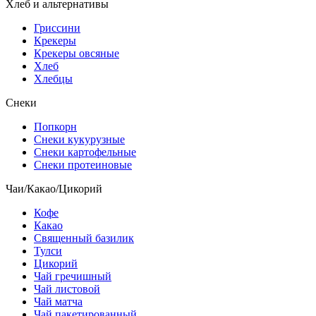
Хлеб и альтернативы
Гриссини
Крекеры
Крекеры овсяные
Хлеб
Хлебцы
Снеки
Попкорн
Снеки кукурузные
Снеки картофельные
Снеки протеиновые
Чаи/Какао/Цикорий
Кофе
Какао
Священный базилик
Тулси
Цикорий
Чай гречишный
Чай листовой
Чай матча
Чай пакетированный