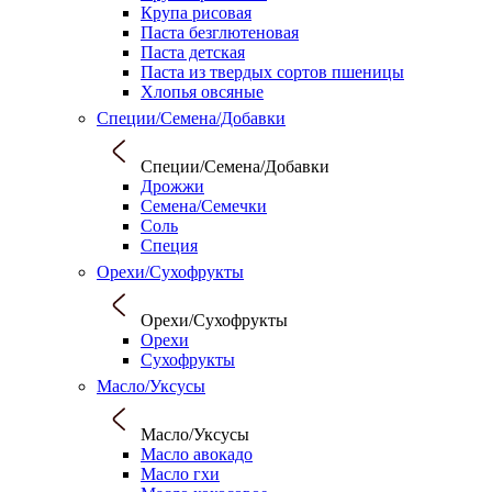
Крупа рисовая
Паста безглютеновая
Паста детская
Паста из твердых сортов пшеницы
Хлопья овсяные
Специи/Семена/Добавки
Специи/Семена/Добавки
Дрожжи
Семена/Семечки
Соль
Специя
Орехи/Сухофрукты
Орехи/Сухофрукты
Орехи
Сухофрукты
Масло/Уксусы
Масло/Уксусы
Масло авокадо
Масло гхи