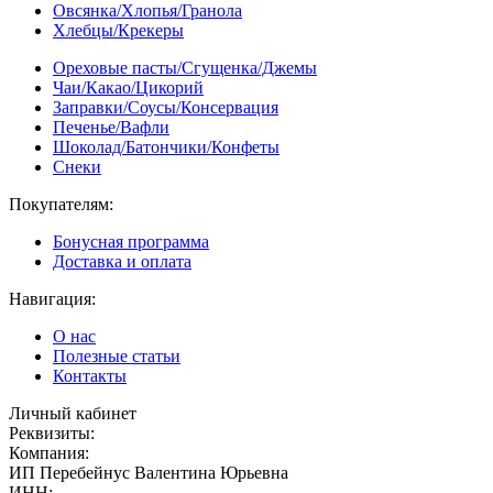
Овсянка/Хлопья/Гранола
Хлебцы/Крекеры
Ореховые пасты/Сгущенка/Джемы
Чаи/Какао/Цикорий
Заправки/Соусы/Консервация
Печенье/Вафли
Шоколад/Батончики/Конфеты
Снеки
Покупателям:
Бонусная программа
Доставка и оплата
Навигация:
О нас
Полезные статьи
Контакты
Личный кабинет
Реквизиты:
Компания:
ИП Перебейнус Валентина Юрьевна
ИНН: