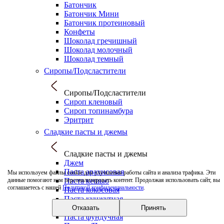
Батончик
Батончик Мини
Батончик протеиновый
Конфеты
Шоколад гречишный
Шоколад молочный
Шоколад темный
Сиропы/Подсластители
Сиропы/Подсластители
Сироп кленовый
Сироп топинамбура
Эритрит
Сладкие пасты и джемы
Сладкие пасты и джемы
Джем
Паста арахисовая
Мы используем файлы cookie для улучшения работы сайта и анализа трафика. Эти
Паста кешью
данные помогают нам персонализировать контент. Продолжая использовать сайт, вы
соглашаетесь с нашей
Политикой конфиденциальности
.
Паста кокосовая
Паста кунжутная
Паста миндальная
Отказать
Принять
Паста фундучная