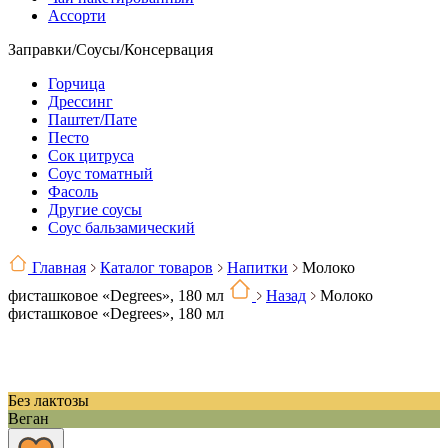
Ассорти
Заправки/Соусы/Консервация
Горчица
Дрессинг
Паштет/Пате
Песто
Сок цитруса
Соус томатный
Фасоль
Другие соусы
Соус бальзамический
Главная
Каталог товаров
Напитки
Молоко
фисташковое «Degrees», 180 мл
Назад
Молоко
фисташковое «Degrees», 180 мл
Без лактозы
Веган