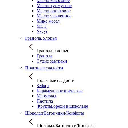
Масло кокосовое
Масло кунжутное
Масло оливковое
Масло тыквенное
Микс масел
МСТ
Уксус
Гранола, хлопья
Гранола, хлопья
Гранола
Сухие завтраки
Полезные сладости
Полезные сладости
Зефир
Карамель органическая
Мармелад
Пастила
Фрукты/орехи в шоколаде
Шоколад/Батончики/Конфеты
Шоколад/Батончики/Конфеты