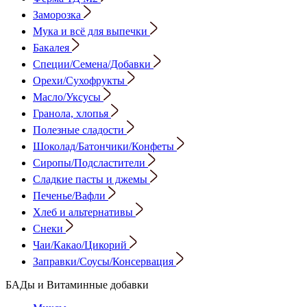
Заморозка
Мука и всё для выпечки
Бакалея
Специи/Семена/Добавки
Орехи/Сухофрукты
Масло/Уксусы
Гранола, хлопья
Полезные сладости
Шоколад/Батончики/Конфеты
Сиропы/Подсластители
Сладкие пасты и джемы
Печенье/Вафли
Хлеб и альтернативы
Снеки
Чаи/Какао/Цикорий
Заправки/Соусы/Консервация
БАДы и Витаминные добавки