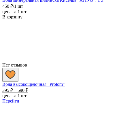
Вода минеральная Билинска Киселка "ANNO", 1 л
450
₽
/1 шт
цена за 1 шт
В корзину
Нет отзывов
Вода высокощелочная "Prolom"
Диапазон
395
₽
–
590
₽
цен:
цена за 1 шт
395 ₽
Перейти
–
590 ₽