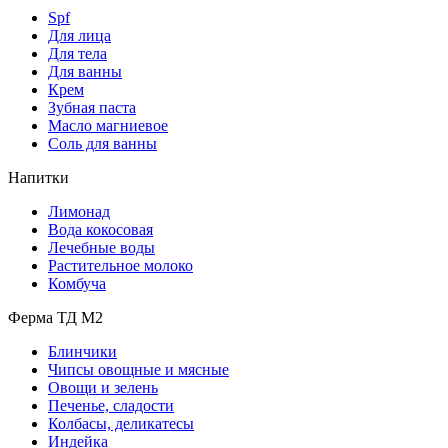
Spf
Для лица
Для тела
Для ванны
Крем
Зубная паста
Масло магниевое
Соль для ванны
Напитки
Лимонад
Вода кокосовая
Лечебные воды
Растительное молоко
Комбуча
Ферма ТД М2
Блинчики
Чипсы овощные и мясные
Овощи и зелень
Печенье, сладости
Колбасы, деликатесы
Индейка