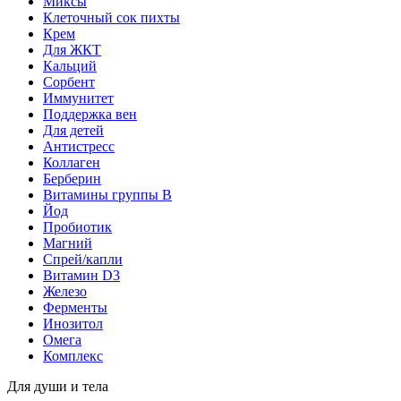
Миксы
Клеточный сок пихты
Крем
Для ЖКТ
Кальций
Сорбент
Иммунитет
Поддержка вен
Для детей
Антистресс
Коллаген
Берберин
Витамины группы B
Йод
Пробиотик
Магний
Спрей/капли
Витамин D3
Железо
Ферменты
Инозитол
Омега
Комплекс
Для души и тела