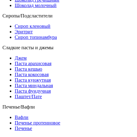
Шоколад молочный
Сиропы/Подсластители
Сироп кленовый
Эритрит
Сироп топинамбура
Сладкие пасты и джемы
Джем
Паста арахисовая
Паста кешью
Паста кокосовая
Паста кунжутная
Паста миндальная
Паста фундучная
Паштет/Пате
Печенье/Вафли
Вафли
Печенье протеиновое
Печенье