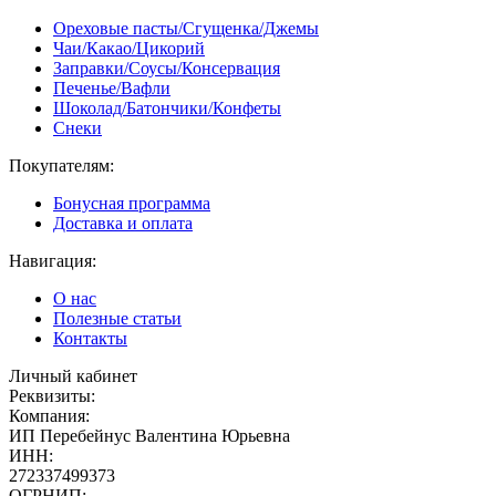
Ореховые пасты/Сгущенка/Джемы
Чаи/Какао/Цикорий
Заправки/Соусы/Консервация
Печенье/Вафли
Шоколад/Батончики/Конфеты
Снеки
Покупателям:
Бонусная программа
Доставка и оплата
Навигация:
О нас
Полезные статьи
Контакты
Личный кабинет
Реквизиты:
Компания:
ИП Перебейнус Валентина Юрьевна
ИНН:
272337499373
ОГРНИП: