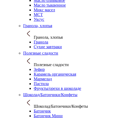
Масло оливковое
Масло тыквенное
Микс масел
МСТ
Уксус
Гранола, хлопья
Гранола, хлопья
Гранола
Сухие завтраки
Полезные сладости
Полезные сладости
Зефир
Карамель органическая
Мармелад
Пастила
Фрукты/орехи в шоколаде
Шоколад/Батончики/Конфеты
Шоколад/Батончики/Конфеты
Батончик
Батончик Мини