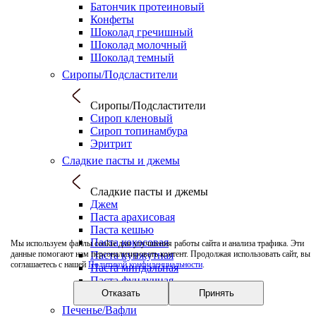
Батончик протеиновый
Конфеты
Шоколад гречишный
Шоколад молочный
Шоколад темный
Сиропы/Подсластители
Сиропы/Подсластители
Сироп кленовый
Сироп топинамбура
Эритрит
Сладкие пасты и джемы
Сладкие пасты и джемы
Джем
Паста арахисовая
Паста кешью
Паста кокосовая
Мы используем файлы cookie для улучшения работы сайта и анализа трафика. Эти
Паста кунжутная
данные помогают нам персонализировать контент. Продолжая использовать сайт, вы
соглашаетесь с нашей
Политикой конфиденциальности
.
Паста миндальная
Паста фундучная
Паштет/Пате
Отказать
Принять
Печенье/Вафли