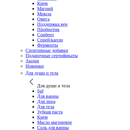
Крем
Магний
Миксы
Омега
Поддержка вен
Пробиотик
Сорбент
Спрей/капли
Ферменты
Спортивные добавки
Подарочные сертификаты
Акции
Новинки
Для души и тела
Для души и тела
Spf
Для ванны
Для лица
Для тела
Зубная паста
Крем
Масло магниевое
Соль для ванны