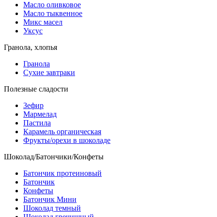
Масло оливковое
Масло тыквенное
Микс масел
Уксус
Гранола, хлопья
Гранола
Сухие завтраки
Полезные сладости
Зефир
Мармелад
Пастила
Карамель органическая
Фрукты/орехи в шоколаде
Шоколад/Батончики/Конфеты
Батончик протеиновый
Батончик
Конфеты
Батончик Мини
Шоколад темный
Шоколад гречишный