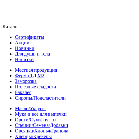
Каталог:
Сертификаты
Акции
Новинки
Для души и тела
Напитки
Местная продукция
Ферма ТД М2
Заморозка
Полезные сладости
Бакалея
Сиропы/Подсластители
Масло/Уксусы
Мука и всё для выпечки
Орехи/Сухофрукты
Специи/Семена/Добавки
Овсянка/Хлопья/Гранола
Хлебцы/Крекеры