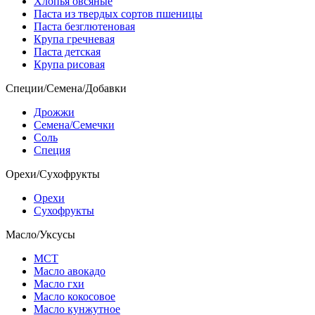
Хлопья овсяные
Паста из твердых сортов пшеницы
Паста безглютеновая
Крупа гречневая
Паста детская
Крупа рисовая
Специи/Семена/Добавки
Дрожжи
Семена/Семечки
Соль
Специя
Орехи/Сухофрукты
Орехи
Сухофрукты
Масло/Уксусы
МСТ
Масло авокадо
Масло гхи
Масло кокосовое
Масло кунжутное