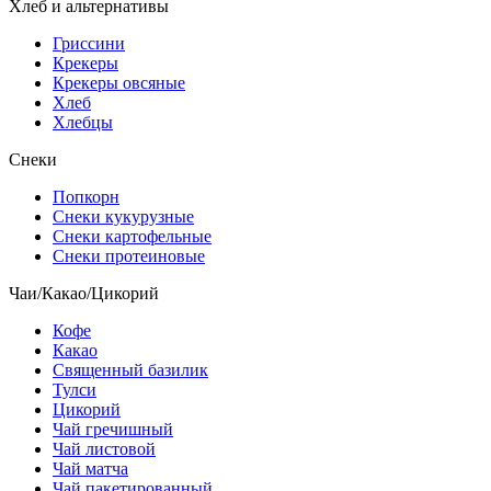
Хлеб и альтернативы
Гриссини
Крекеры
Крекеры овсяные
Хлеб
Хлебцы
Снеки
Попкорн
Снеки кукурузные
Снеки картофельные
Снеки протеиновые
Чаи/Какао/Цикорий
Кофе
Какао
Священный базилик
Тулси
Цикорий
Чай гречишный
Чай листовой
Чай матча
Чай пакетированный