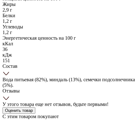
Жиры
2,9 г
Белки
1,2 г
Углеводы
1,2 г
Энергетическая ценность на 100 г
кКал
36
кДж
151
Состав
Вода питьевая (82%), миндаль (13%), семечки подсолнечника
(5%).
Отзывы
У этого товара еще нет отзывов, будьте первыми!
Оценить товар
С этим товаром покупают