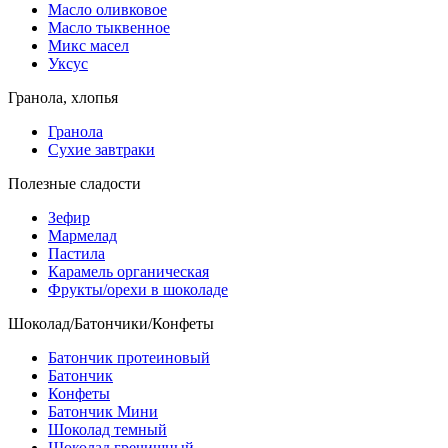
Масло оливковое
Масло тыквенное
Микс масел
Уксус
Гранола, хлопья
Гранола
Сухие завтраки
Полезные сладости
Зефир
Мармелад
Пастила
Карамель органическая
Фрукты/орехи в шоколаде
Шоколад/Батончики/Конфеты
Батончик протеиновый
Батончик
Конфеты
Батончик Мини
Шоколад темный
Шоколад гречишный