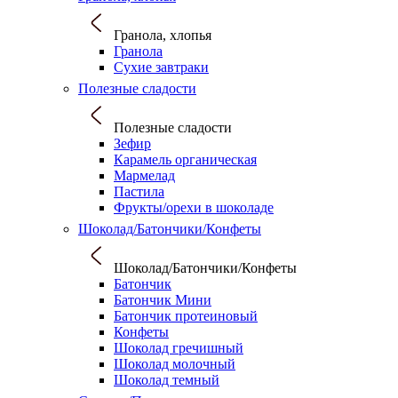
Гранола, хлопья
Гранола
Сухие завтраки
Полезные сладости
Полезные сладости
Зефир
Карамель органическая
Мармелад
Пастила
Фрукты/орехи в шоколаде
Шоколад/Батончики/Конфеты
Шоколад/Батончики/Конфеты
Батончик
Батончик Мини
Батончик протеиновый
Конфеты
Шоколад гречишный
Шоколад молочный
Шоколад темный