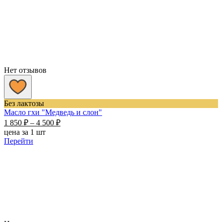
Нет отзывов
Без лактозы
Масло гхи "Медведь и слон"
Диапазон
1 850
₽
–
4 500
₽
цен:
цена за 1 шт
1
Перейти
850 ₽
–
4
500 ₽