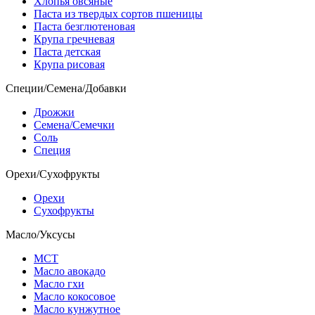
Хлопья овсяные
Паста из твердых сортов пшеницы
Паста безглютеновая
Крупа гречневая
Паста детская
Крупа рисовая
Специи/Семена/Добавки
Дрожжи
Семена/Семечки
Соль
Специя
Орехи/Сухофрукты
Орехи
Сухофрукты
Масло/Уксусы
МСТ
Масло авокадо
Масло гхи
Масло кокосовое
Масло кунжутное