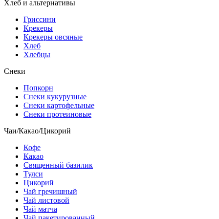
Хлеб и альтернативы
Гриссини
Крекеры
Крекеры овсяные
Хлеб
Хлебцы
Снеки
Попкорн
Снеки кукурузные
Снеки картофельные
Снеки протеиновые
Чаи/Какао/Цикорий
Кофе
Какао
Священный базилик
Тулси
Цикорий
Чай гречишный
Чай листовой
Чай матча
Чай пакетированный