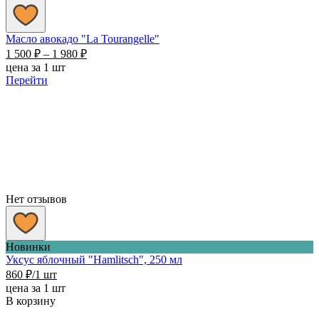
Масло авокадо "La Tourangelle"
Диапазон
1 500
₽
–
1 980
₽
цен:
цена за 1 шт
1
Перейти
500 ₽
–
1
980 ₽
Нет отзывов
Новинки
Уксус яблочный "Hamlitsch", 250 мл
860
₽
/1 шт
цена за 1 шт
В корзину