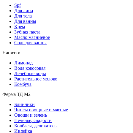
Spf
Для лица
Для тела
Для ванны
Крем
Зубная паста
Масло магниевое
Соль для ванны
Напитки
Лимонад
Вода кокосовая
Лечебные воды
Растительное молоко
Комбуча
Ферма ТД М2
Блинчики
Чипсы овощные и мясные
Овощи и зелень
Печенье, сладости
Колбасы, деликатесы
Индейка