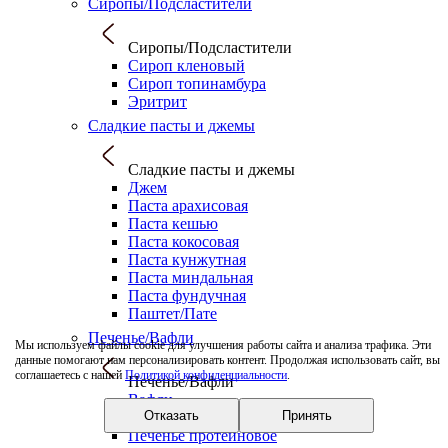
Сиропы/Подсластители
Сиропы/Подсластители
Сироп кленовый
Сироп топинамбура
Эритрит
Сладкие пасты и джемы
Сладкие пасты и джемы
Джем
Паста арахисовая
Паста кешью
Паста кокосовая
Паста кунжутная
Паста миндальная
Паста фундучная
Паштет/Пате
Печенье/Вафли
Мы используем файлы cookie для улучшения работы сайта и анализа трафика. Эти
данные помогают нам персонализировать контент. Продолжая использовать сайт, вы
соглашаетесь с нашей
Политикой конфиденциальности
.
Печенье/Вафли
Вафли
Отказать
Принять
Печенье
Печенье протеиновое