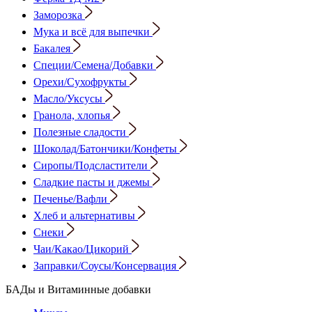
Заморозка
Мука и всё для выпечки
Бакалея
Специи/Семена/Добавки
Орехи/Сухофрукты
Масло/Уксусы
Гранола, хлопья
Полезные сладости
Шоколад/Батончики/Конфеты
Сиропы/Подсластители
Сладкие пасты и джемы
Печенье/Вафли
Хлеб и альтернативы
Снеки
Чаи/Какао/Цикорий
Заправки/Соусы/Консервация
БАДы и Витаминные добавки