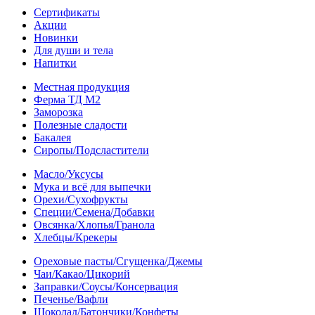
Сертификаты
Акции
Новинки
Для души и тела
Напитки
Местная продукция
Ферма ТД М2
Заморозка
Полезные сладости
Бакалея
Сиропы/Подсластители
Масло/Уксусы
Мука и всё для выпечки
Орехи/Сухофрукты
Специи/Семена/Добавки
Овсянка/Хлопья/Гранола
Хлебцы/Крекеры
Ореховые пасты/Сгущенка/Джемы
Чаи/Какао/Цикорий
Заправки/Соусы/Консервация
Печенье/Вафли
Шоколад/Батончики/Конфеты