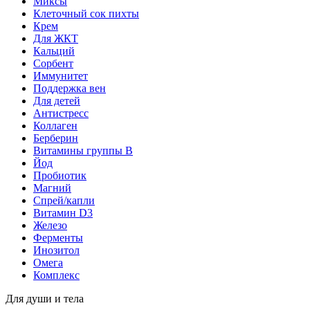
Миксы
Клеточный сок пихты
Крем
Для ЖКТ
Кальций
Сорбент
Иммунитет
Поддержка вен
Для детей
Антистресс
Коллаген
Берберин
Витамины группы B
Йод
Пробиотик
Магний
Спрей/капли
Витамин D3
Железо
Ферменты
Инозитол
Омега
Комплекс
Для души и тела