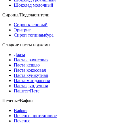
Шоколад молочный
Сиропы/Подсластители
Сироп кленовый
Эритрит
Сироп топинамбура
Сладкие пасты и джемы
Джем
Паста арахисовая
Паста кешью
Паста кокосовая
Паста кунжутная
Паста миндальная
Паста фундучная
Паштет/Пате
Печенье/Вафли
Вафли
Печенье протеиновое
Печенье