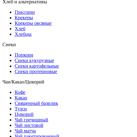
Хлеб и альтернативы
Гриссини
Крекеры
Крекеры овсяные
Хлеб
Хлебцы
Снеки
Попкорн
Снеки кукурузные
Снеки картофельные
Снеки протеиновые
Чаи/Какао/Цикорий
Кофе
Какао
Священный базилик
Тулси
Цикорий
Чай гречишный
Чай листовой
Чай матча
Чай пакетированный