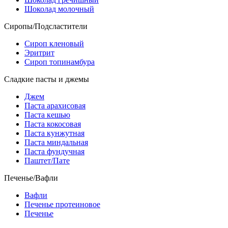
Шоколад молочный
Сиропы/Подсластители
Сироп кленовый
Эритрит
Сироп топинамбура
Сладкие пасты и джемы
Джем
Паста арахисовая
Паста кешью
Паста кокосовая
Паста кунжутная
Паста миндальная
Паста фундучная
Паштет/Пате
Печенье/Вафли
Вафли
Печенье протеиновое
Печенье