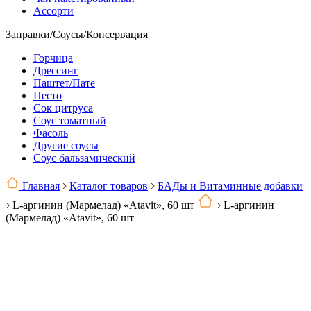
Ассорти
Заправки/Соусы/Консервация
Горчица
Дрессинг
Паштет/Пате
Песто
Сок цитруса
Соус томатный
Фасоль
Другие соусы
Соус бальзамический
Главная
Каталог товаров
БАДы и Витаминные добавки
L-аргинин (Мармелад) «Atavit», 60 шт
L-аргинин
(Мармелад) «Atavit», 60 шт