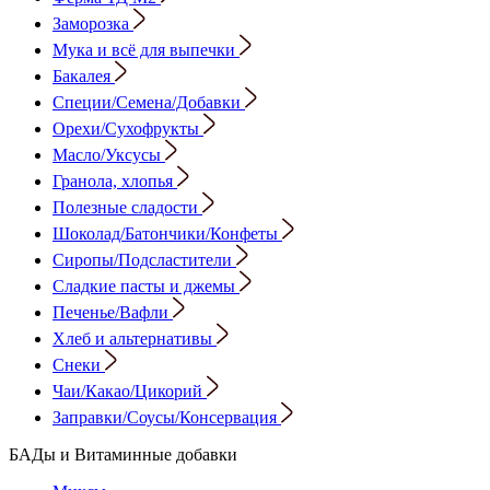
Заморозка
Мука и всё для выпечки
Бакалея
Специи/Семена/Добавки
Орехи/Сухофрукты
Масло/Уксусы
Гранола, хлопья
Полезные сладости
Шоколад/Батончики/Конфеты
Сиропы/Подсластители
Сладкие пасты и джемы
Печенье/Вафли
Хлеб и альтернативы
Снеки
Чаи/Какао/Цикорий
Заправки/Соусы/Консервация
БАДы и Витаминные добавки