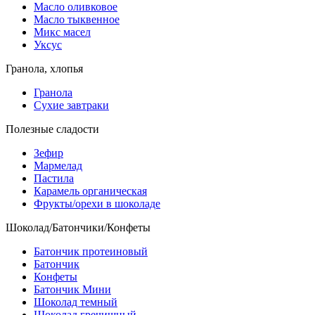
Масло оливковое
Масло тыквенное
Микс масел
Уксус
Гранола, хлопья
Гранола
Сухие завтраки
Полезные сладости
Зефир
Мармелад
Пастила
Карамель органическая
Фрукты/орехи в шоколаде
Шоколад/Батончики/Конфеты
Батончик протеиновый
Батончик
Конфеты
Батончик Мини
Шоколад темный
Шоколад гречишный