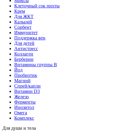
Миксы
Клеточный сок пихты
Крем
Для ЖКТ
Кальций
Сорбент
Иммунитет
Поддержка вен
Для детей
Антистресс
Коллаген
Берберин
Витамины группы B
Йод
Пробиотик
Магний
Спрей/капли
Витамин D3
Железо
Ферменты
Инозитол
Омега
Комплекс
Для души и тела