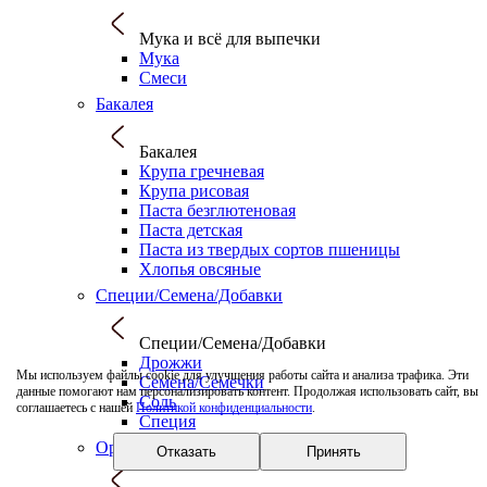
Мука и всё для выпечки
Мука
Смеси
Бакалея
Бакалея
Крупа гречневая
Крупа рисовая
Паста безглютеновая
Паста детская
Паста из твердых сортов пшеницы
Хлопья овсяные
Специи/Семена/Добавки
Специи/Семена/Добавки
Дрожжи
Мы используем файлы cookie для улучшения работы сайта и анализа трафика. Эти
Семена/Семечки
данные помогают нам персонализировать контент. Продолжая использовать сайт, вы
Соль
соглашаетесь с нашей
Политикой конфиденциальности
.
Специя
Орехи/Сухофрукты
Отказать
Принять