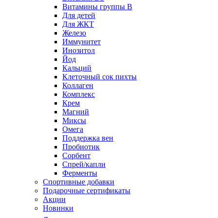
Витамины группы B
Для детей
Для ЖКТ
Железо
Иммунитет
Инозитол
Йод
Кальций
Клеточный сок пихты
Коллаген
Комплекс
Крем
Магний
Миксы
Омега
Поддержка вен
Пробиотик
Сорбент
Спрей/капли
Ферменты
Спортивные добавки
Подарочные сертификаты
Акции
Новинки