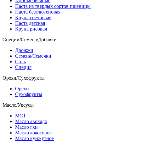
Хлопья овсяные
Паста из твердых сортов пшеницы
Паста безглютеновая
Крупа гречневая
Паста детская
Крупа рисовая
Специи/Семена/Добавки
Дрожжи
Семена/Семечки
Соль
Специя
Орехи/Сухофрукты
Орехи
Сухофрукты
Масло/Уксусы
МСТ
Масло авокадо
Масло гхи
Масло кокосовое
Масло кунжутное