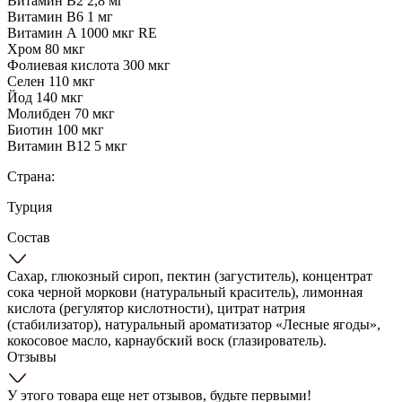
Витамин B2 2,8 мг
Витамин B6 1 мг
Витамин A 1000 мкг RE
Хром 80 мкг
Фолиевая кислота 300 мкг
Селен 110 мкг
Йод 140 мкг
Молибден 70 мкг
Биотин 100 мкг
Витамин B12 5 мкг
Страна:
Турция
Состав
Сахар, глюкозный сироп, пектин (загуститель), концентрат
сока черной моркови (натуральный краситель), лимонная
кислота (регулятор кислотности), цитрат натрия
(стабилизатор), натуральный ароматизатор «Лесные ягоды»,
кокосовое масло, карнаубский воск (глазирователь).
Отзывы
У этого товара еще нет отзывов, будьте первыми!