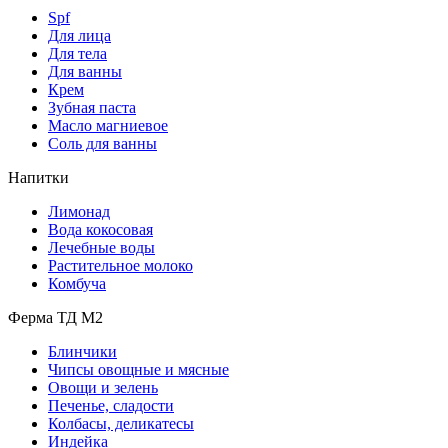
Spf
Для лица
Для тела
Для ванны
Крем
Зубная паста
Масло магниевое
Соль для ванны
Напитки
Лимонад
Вода кокосовая
Лечебные воды
Растительное молоко
Комбуча
Ферма ТД М2
Блинчики
Чипсы овощные и мясные
Овощи и зелень
Печенье, сладости
Колбасы, деликатесы
Индейка