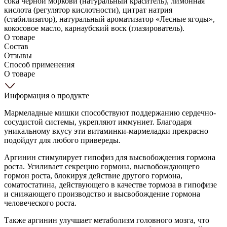
сока черной моркови (натуральный краситель), лимонная
кислота (регулятор кислотности), цитрат натрия
(стабилизатор), натуральный ароматизатор «Лесные ягоды»,
кокосовое масло, карнаубский воск (глазирователь).
О товаре
Состав
Отзывы
Способ применения
О товаре
Информация о продукте
Мармеладные мишки способствуют поддержанию сердечно-
сосудистой системы, укрепляют иммуниет. Благодаря
уникальному вкусу эти витаминки-мармеладки прекрасно
подойдут для любого привереды.
Аргинин стимулирует гипофиз для высвобождения гормона
роста. Усиливает секрецию гормона, высвобождающего
гормон роста, блокируя действие другого гормона,
соматостатина, действующего в качестве тормоза в гипофизе
и снижающего производство и высвобождение гормона
человеческого роста.
Также аргинин улучшает метаболизм головного мозга, что