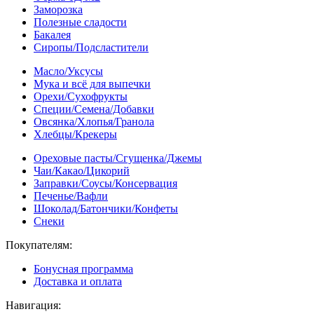
Заморозка
Полезные сладости
Бакалея
Сиропы/Подсластители
Масло/Уксусы
Мука и всё для выпечки
Орехи/Сухофрукты
Специи/Семена/Добавки
Овсянка/Хлопья/Гранола
Хлебцы/Крекеры
Ореховые пасты/Сгущенка/Джемы
Чаи/Какао/Цикорий
Заправки/Соусы/Консервация
Печенье/Вафли
Шоколад/Батончики/Конфеты
Снеки
Покупателям:
Бонусная программа
Доставка и оплата
Навигация: