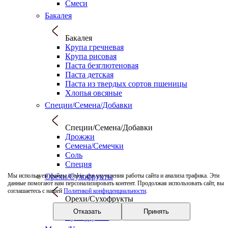
Смеси
Бакалея
Бакалея
Крупа гречневая
Крупа рисовая
Паста безглютеновая
Паста детская
Паста из твердых сортов пшеницы
Хлопья овсяные
Специи/Семена/Добавки
Специи/Семена/Добавки
Дрожжи
Семена/Семечки
Соль
Специя
Орехи/Сухофрукты
Мы используем файлы cookie для улучшения работы сайта и анализа трафика. Эти
данные помогают нам персонализировать контент. Продолжая использовать сайт, вы
соглашаетесь с нашей
Политикой конфиденциальности
.
Орехи/Сухофрукты
Орехи
Отказать
Принять
Сухофрукты