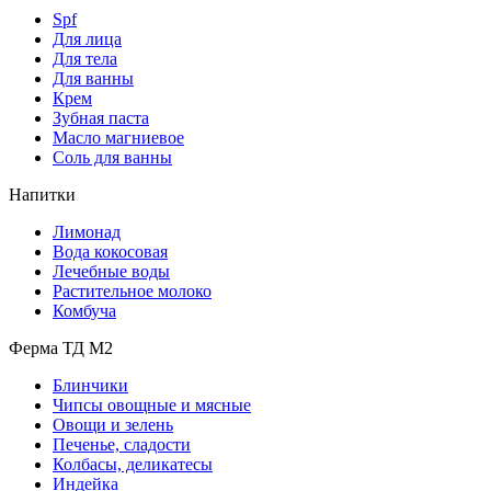
Spf
Для лица
Для тела
Для ванны
Крем
Зубная паста
Масло магниевое
Соль для ванны
Напитки
Лимонад
Вода кокосовая
Лечебные воды
Растительное молоко
Комбуча
Ферма ТД М2
Блинчики
Чипсы овощные и мясные
Овощи и зелень
Печенье, сладости
Колбасы, деликатесы
Индейка