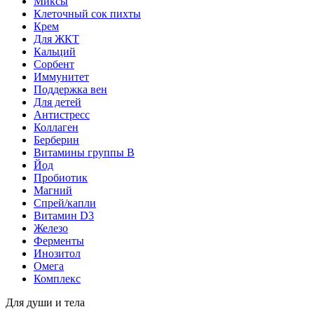
Миксы
Клеточный сок пихты
Крем
Для ЖКТ
Кальций
Сорбент
Иммунитет
Поддержка вен
Для детей
Антистресс
Коллаген
Берберин
Витамины группы B
Йод
Пробиотик
Магний
Спрей/капли
Витамин D3
Железо
Ферменты
Инозитол
Омега
Комплекс
Для души и тела