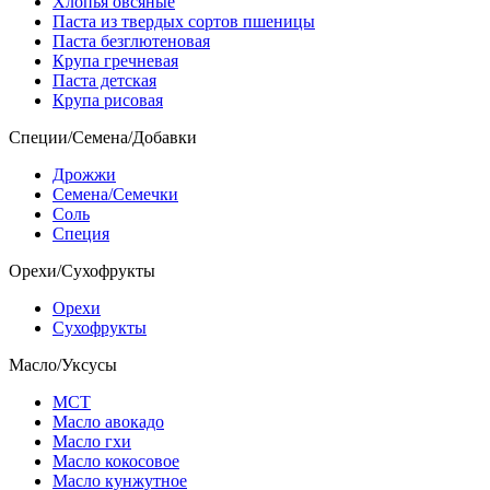
Хлопья овсяные
Паста из твердых сортов пшеницы
Паста безглютеновая
Крупа гречневая
Паста детская
Крупа рисовая
Специи/Семена/Добавки
Дрожжи
Семена/Семечки
Соль
Специя
Орехи/Сухофрукты
Орехи
Сухофрукты
Масло/Уксусы
МСТ
Масло авокадо
Масло гхи
Масло кокосовое
Масло кунжутное