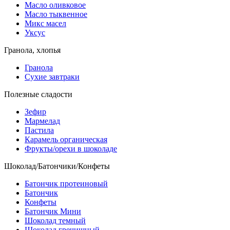
Масло оливковое
Масло тыквенное
Микс масел
Уксус
Гранола, хлопья
Гранола
Сухие завтраки
Полезные сладости
Зефир
Мармелад
Пастила
Карамель органическая
Фрукты/орехи в шоколаде
Шоколад/Батончики/Конфеты
Батончик протеиновый
Батончик
Конфеты
Батончик Мини
Шоколад темный
Шоколад гречишный