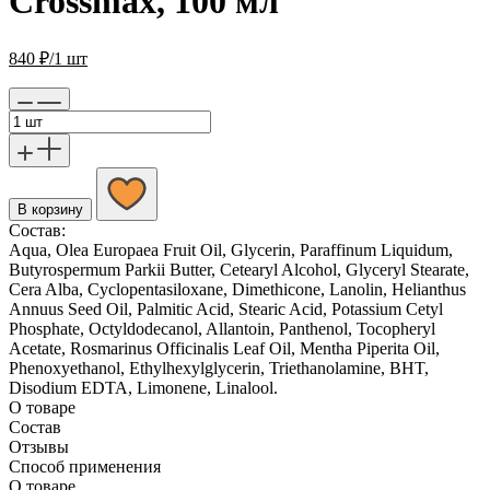
Crossmax, 100 мл
840
₽
/1 шт
В корзину
Состав:
Aqua, Olea Europaea Fruit Oil, Glycerin, Paraffinum Liquidum,
Butyrospermum Parkii Butter, Cetearyl Alcohol, Glyceryl Stearate,
Cera Alba, Cyclopentasiloxane, Dimethicone, Lanolin, Helianthus
Annuus Seed Oil, Palmitic Acid, Stearic Acid, Potassium Cetyl
Phosphate, Octyldodecanol, Allantoin, Panthenol, Tocopheryl
Acetate, Rosmarinus Officinalis Leaf Oil, Mentha Piperita Oil,
Phenoxyethanol, Ethylhexylglycerin, Triethanolamine, BHT,
Disodium EDTA, Limonene, Linalool.
О товаре
Состав
Отзывы
Способ применения
О товаре