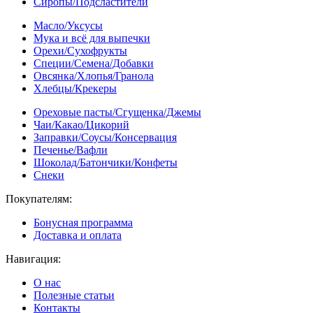
Сиропы/Подсластители
Масло/Уксусы
Мука и всё для выпечки
Орехи/Сухофрукты
Специи/Семена/Добавки
Овсянка/Хлопья/Гранола
Хлебцы/Крекеры
Ореховые пасты/Сгущенка/Джемы
Чаи/Какао/Цикорий
Заправки/Соусы/Консервация
Печенье/Вафли
Шоколад/Батончики/Конфеты
Снеки
Покупателям:
Бонусная программа
Доставка и оплата
Навигация:
О нас
Полезные статьи
Контакты