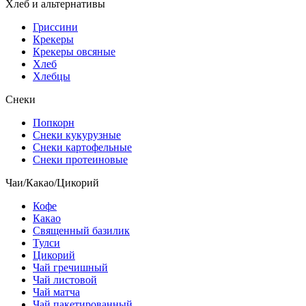
Хлеб и альтернативы
Гриссини
Крекеры
Крекеры овсяные
Хлеб
Хлебцы
Снеки
Попкорн
Снеки кукурузные
Снеки картофельные
Снеки протеиновые
Чаи/Какао/Цикорий
Кофе
Какао
Священный базилик
Тулси
Цикорий
Чай гречишный
Чай листовой
Чай матча
Чай пакетированный