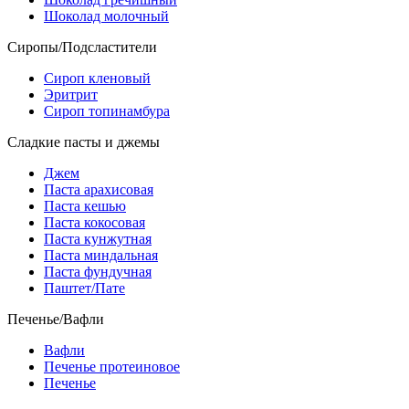
Шоколад молочный
Сиропы/Подсластители
Сироп кленовый
Эритрит
Сироп топинамбура
Сладкие пасты и джемы
Джем
Паста арахисовая
Паста кешью
Паста кокосовая
Паста кунжутная
Паста миндальная
Паста фундучная
Паштет/Пате
Печенье/Вафли
Вафли
Печенье протеиновое
Печенье