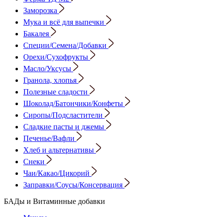
Заморозка
Мука и всё для выпечки
Бакалея
Специи/Семена/Добавки
Орехи/Сухофрукты
Масло/Уксусы
Гранола, хлопья
Полезные сладости
Шоколад/Батончики/Конфеты
Сиропы/Подсластители
Сладкие пасты и джемы
Печенье/Вафли
Хлеб и альтернативы
Снеки
Чаи/Какао/Цикорий
Заправки/Соусы/Консервация
БАДы и Витаминные добавки