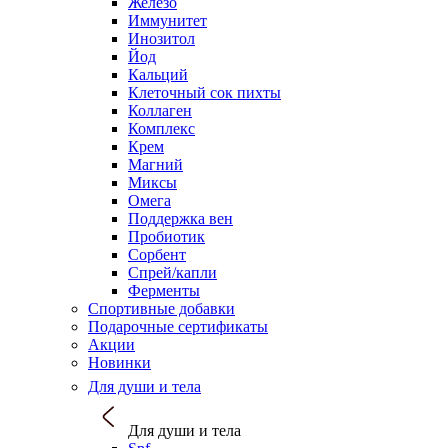
Железо
Иммунитет
Инозитол
Йод
Кальций
Клеточный сок пихты
Коллаген
Комплекс
Крем
Магний
Миксы
Омега
Поддержка вен
Пробиотик
Сорбент
Спрей/капли
Ферменты
Спортивные добавки
Подарочные сертификаты
Акции
Новинки
Для души и тела
Для души и тела