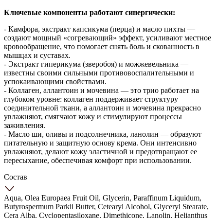
Ключевые компоненты работают синергически:
- Камфора, экстракт капсикума (перца) и масло пихты —
создают мощный «согревающий» эффект, усиливают местное
кровообращение, что помогает снять боль и скованность в
мышцах и суставах.
- Экстракт гиперикума (зверобоя) и можжевельника —
известны своими сильными противовоспалительными и
успокаивающими свойствами.
- Коллаген, аллантоин и мочевина — это трио работает на
глубоком уровне: коллаген поддерживает структуру
соединительной ткани, а аллантоин и мочевина прекрасно
увлажняют, смягчают кожу и стимулируют процессы
заживления.
- Масло ши, оливы и подсолнечника, ланолин — образуют
питательную и защитную основу крема. Они интенсивно
увлажняют, делают кожу эластичной и предотвращают ее
пересыхание, обеспечивая комфорт при использовании.
Состав
Aqua, Olea Europaea Fruit Oil, Glycerin, Paraffinum Liquidum,
Butyrospermum Parkii Butter, Cetearyl Alcohol, Glyceryl Stearate,
Cera Alba, Cyclopentasiloxane, Dimethicone, Lanolin, Helianthus