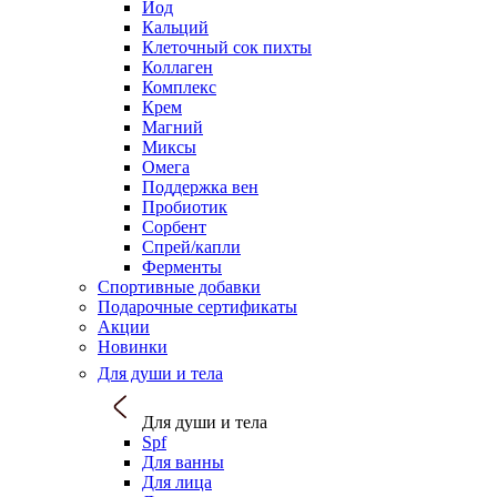
Йод
Кальций
Клеточный сок пихты
Коллаген
Комплекс
Крем
Магний
Миксы
Омега
Поддержка вен
Пробиотик
Сорбент
Спрей/капли
Ферменты
Спортивные добавки
Подарочные сертификаты
Акции
Новинки
Для души и тела
Для души и тела
Spf
Для ванны
Для лица