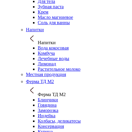
Для тела
Зубная паста
Крем
Масло магниевое
Соль для ванны
Напитки
Напитки
Вода кокосовая
Комбуча
Лечебные воды
Лимонад
Растительное молоко
Местная продукция
Ферма ТД М2
Ферма ТД М2
Блинчики
Говядина
Заморозка
Индейка
Колбасы, деликатесы
Консервация
Курица