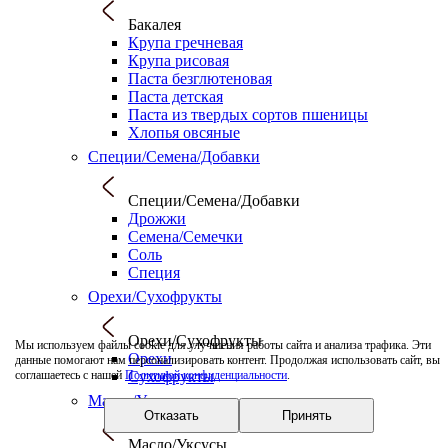
Бакалея
Крупа гречневая
Крупа рисовая
Паста безглютеновая
Паста детская
Паста из твердых сортов пшеницы
Хлопья овсяные
Специи/Семена/Добавки
Специи/Семена/Добавки
Дрожжи
Семена/Семечки
Соль
Специя
Орехи/Сухофрукты
Орехи/Сухофрукты
Мы используем файлы cookie для улучшения работы сайта и анализа трафика. Эти
Орехи
данные помогают нам персонализировать контент. Продолжая использовать сайт, вы
Сухофрукты
соглашаетесь с нашей
Политикой конфиденциальности
.
Масло/Уксусы
Отказать
Принять
Масло/Уксусы