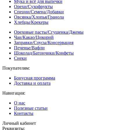
Мука и всё для выпечки
Орехи/Сухофрукты
Специи/Семена/Добавки
Овсянка/Хлопья/Гранола
Хлебцы/Крекеры
Ореховые пасты/Сгущенка/Джемы
Чаи/Какао/Цикорий
Заправки/Соусы/Консервация
Печенье/Вафли
Шоколад/Батончики/Конфеты
Снеки
Покупателям:
Бонусная программа
Доставка и оплата
Навигация:
О нас
Полезные статьи
Контакты
Личный кабинет
Реквизиты: