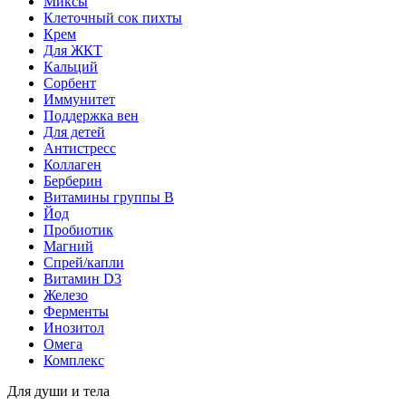
Миксы
Клеточный сок пихты
Крем
Для ЖКТ
Кальций
Сорбент
Иммунитет
Поддержка вен
Для детей
Антистресс
Коллаген
Берберин
Витамины группы B
Йод
Пробиотик
Магний
Спрей/капли
Витамин D3
Железо
Ферменты
Инозитол
Омега
Комплекс
Для души и тела