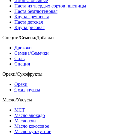
Хлопья овсяные
Паста из твердых сортов пшеницы
Паста безглютеновая
Крупа гречневая
Паста детская
Крупа рисовая
Специи/Семена/Добавки
Дрожжи
Семена/Семечки
Соль
Специя
Орехи/Сухофрукты
Орехи
Сухофрукты
Масло/Уксусы
МСТ
Масло авокадо
Масло гхи
Масло кокосовое
Масло кунжутное