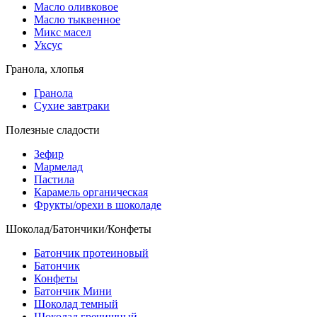
Масло оливковое
Масло тыквенное
Микс масел
Уксус
Гранола, хлопья
Гранола
Сухие завтраки
Полезные сладости
Зефир
Мармелад
Пастила
Карамель органическая
Фрукты/орехи в шоколаде
Шоколад/Батончики/Конфеты
Батончик протеиновый
Батончик
Конфеты
Батончик Мини
Шоколад темный
Шоколад гречишный