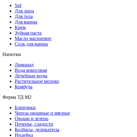
Spf
Для лица
Для тела
Для ванны
Крем
Зубная паста
Масло магниевое
Соль для ванны
Напитки
Лимонад
Вода кокосовая
Лечебные воды
Растительное молоко
Комбуча
Ферма ТД М2
Блинчики
Чипсы овощные и мясные
Овощи и зелень
Печенье, сладости
Колбасы, деликатесы
Индейка