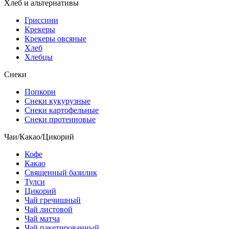
Хлеб и альтернативы
Гриссини
Крекеры
Крекеры овсяные
Хлеб
Хлебцы
Снеки
Попкорн
Снеки кукурузные
Снеки картофельные
Снеки протеиновые
Чаи/Какао/Цикорий
Кофе
Какао
Священный базилик
Тулси
Цикорий
Чай гречишный
Чай листовой
Чай матча
Чай пакетированный