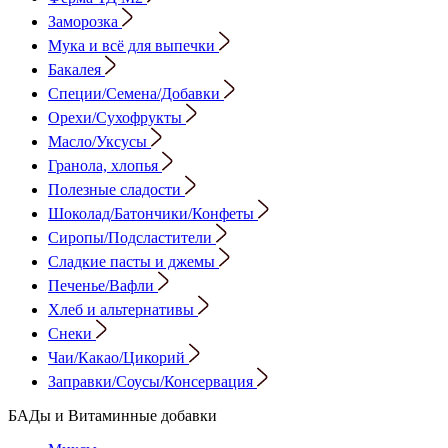
Заморозка
Мука и всё для выпечки
Бакалея
Специи/Семена/Добавки
Орехи/Сухофрукты
Масло/Уксусы
Гранола, хлопья
Полезные сладости
Шоколад/Батончики/Конфеты
Сиропы/Подсластители
Сладкие пасты и джемы
Печенье/Вафли
Хлеб и альтернативы
Снеки
Чаи/Какао/Цикорий
Заправки/Соусы/Консервация
БАДы и Витаминные добавки