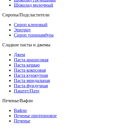
Шоколад молочный
Сиропы/Подсластители
Сироп кленовый
Эритрит
Сироп топинамбура
Сладкие пасты и джемы
Джем
Паста арахисовая
Паста кешью
Паста кокосовая
Паста кунжутная
Паста миндальная
Паста фундучная
Паштет/Пате
Печенье/Вафли
Вафли
Печенье протеиновое
Печенье