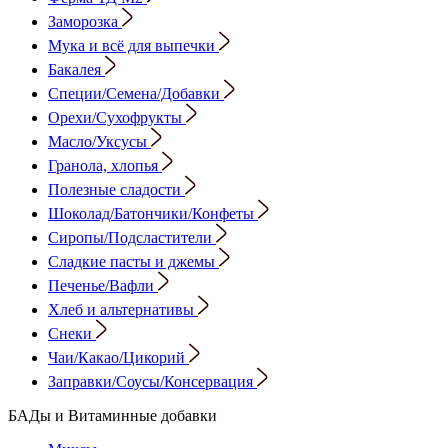
Заморозка
Мука и всё для выпечки
Бакалея
Специи/Семена/Добавки
Орехи/Сухофрукты
Масло/Уксусы
Гранола, хлопья
Полезные сладости
Шоколад/Батончики/Конфеты
Сиропы/Подсластители
Сладкие пасты и джемы
Печенье/Вафли
Хлеб и альтернативы
Снеки
Чаи/Какао/Цикорий
Заправки/Соусы/Консервация
БАДы и Витаминные добавки