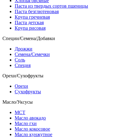
Хлопья овсяные
Паста из твердых сортов пшеницы
Паста безглютеновая
Крупа гречневая
Паста детская
Крупа рисовая
Специи/Семена/Добавки
Дрожжи
Семена/Семечки
Соль
Специя
Орехи/Сухофрукты
Орехи
Сухофрукты
Масло/Уксусы
МСТ
Масло авокадо
Масло гхи
Масло кокосовое
Масло кунжутное