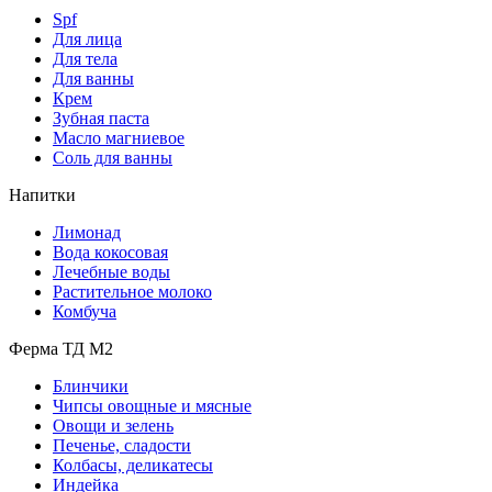
Spf
Для лица
Для тела
Для ванны
Крем
Зубная паста
Масло магниевое
Соль для ванны
Напитки
Лимонад
Вода кокосовая
Лечебные воды
Растительное молоко
Комбуча
Ферма ТД М2
Блинчики
Чипсы овощные и мясные
Овощи и зелень
Печенье, сладости
Колбасы, деликатесы
Индейка