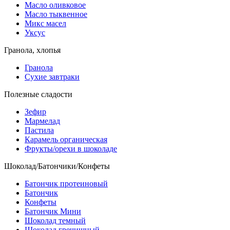
Масло оливковое
Масло тыквенное
Микс масел
Уксус
Гранола, хлопья
Гранола
Сухие завтраки
Полезные сладости
Зефир
Мармелад
Пастила
Карамель органическая
Фрукты/орехи в шоколаде
Шоколад/Батончики/Конфеты
Батончик протеиновый
Батончик
Конфеты
Батончик Мини
Шоколад темный
Шоколад гречишный