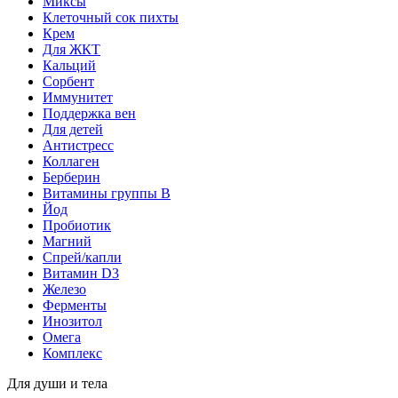
Миксы
Клеточный сок пихты
Крем
Для ЖКТ
Кальций
Сорбент
Иммунитет
Поддержка вен
Для детей
Антистресс
Коллаген
Берберин
Витамины группы B
Йод
Пробиотик
Магний
Спрей/капли
Витамин D3
Железо
Ферменты
Инозитол
Омега
Комплекс
Для души и тела