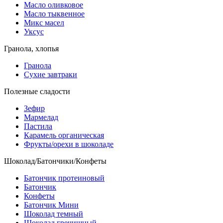
Масло оливковое
Масло тыквенное
Микс масел
Уксус
Гранола, хлопья
Гранола
Сухие завтраки
Полезные сладости
Зефир
Мармелад
Пастила
Карамель органическая
Фрукты/орехи в шоколаде
Шоколад/Батончики/Конфеты
Батончик протеиновый
Батончик
Конфеты
Батончик Мини
Шоколад темный
Шоколад гречишный