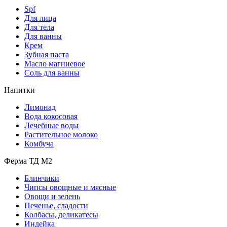
Spf
Для лица
Для тела
Для ванны
Крем
Зубная паста
Масло магниевое
Соль для ванны
Напитки
Лимонад
Вода кокосовая
Лечебные воды
Растительное молоко
Комбуча
Ферма ТД М2
Блинчики
Чипсы овощные и мясные
Овощи и зелень
Печенье, сладости
Колбасы, деликатесы
Индейка