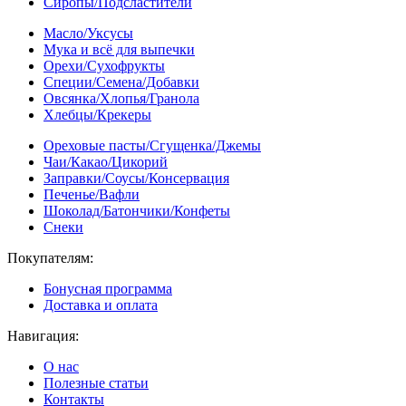
Сиропы/Подсластители
Масло/Уксусы
Мука и всё для выпечки
Орехи/Сухофрукты
Специи/Семена/Добавки
Овсянка/Хлопья/Гранола
Хлебцы/Крекеры
Ореховые пасты/Сгущенка/Джемы
Чаи/Какао/Цикорий
Заправки/Соусы/Консервация
Печенье/Вафли
Шоколад/Батончики/Конфеты
Снеки
Покупателям:
Бонусная программа
Доставка и оплата
Навигация:
О нас
Полезные статьи
Контакты