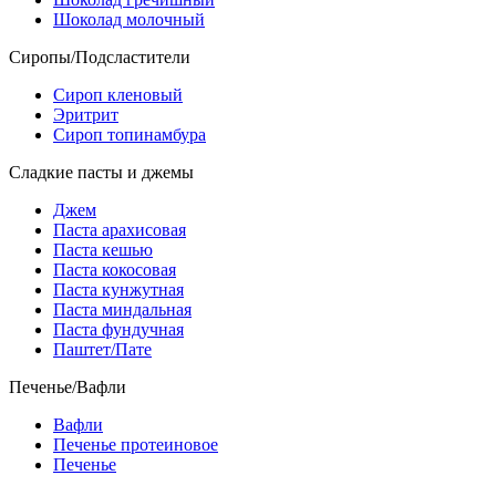
Шоколад молочный
Сиропы/Подсластители
Сироп кленовый
Эритрит
Сироп топинамбура
Сладкие пасты и джемы
Джем
Паста арахисовая
Паста кешью
Паста кокосовая
Паста кунжутная
Паста миндальная
Паста фундучная
Паштет/Пате
Печенье/Вафли
Вафли
Печенье протеиновое
Печенье