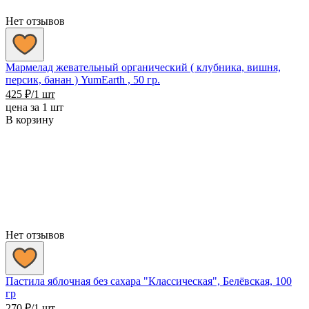
Нет отзывов
Мармелад жевательный органический ( клубника, вишня,
персик, банан ) YumEarth , 50 гр.
425
₽
/1 шт
цена за 1 шт
В корзину
Нет отзывов
Пастила яблочная без сахара "Классическая", Белёвская, 100
гр
270
₽
/1 шт