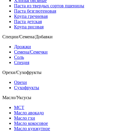
Хлопья овсяные
Паста из твердых сортов пшеницы
Паста безглютеновая
Крупа гречневая
Паста детская
Крупа рисовая
Специи/Семена/Добавки
Дрожжи
Семена/Семечки
Соль
Специя
Орехи/Сухофрукты
Орехи
Сухофрукты
Масло/Уксусы
МСТ
Масло авокадо
Масло гхи
Масло кокосовое
Масло кунжутное