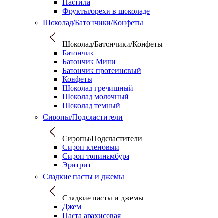
Пастила
Фрукты/орехи в шоколаде
Шоколад/Батончики/Конфеты
Шоколад/Батончики/Конфеты
Батончик
Батончик Мини
Батончик протеиновый
Конфеты
Шоколад гречишный
Шоколад молочный
Шоколад темный
Сиропы/Подсластители
Сиропы/Подсластители
Сироп кленовый
Сироп топинамбура
Эритрит
Сладкие пасты и джемы
Сладкие пасты и джемы
Джем
Паста арахисовая