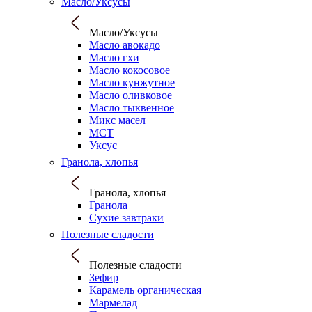
Масло/Уксусы
Масло/Уксусы
Масло авокадо
Масло гхи
Масло кокосовое
Масло кунжутное
Масло оливковое
Масло тыквенное
Микс масел
МСТ
Уксус
Гранола, хлопья
Гранола, хлопья
Гранола
Сухие завтраки
Полезные сладости
Полезные сладости
Зефир
Карамель органическая
Мармелад