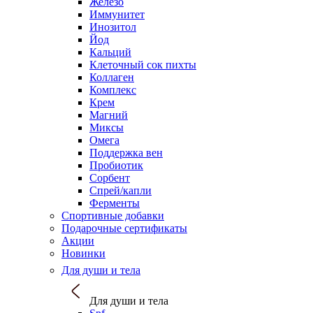
Железо
Иммунитет
Инозитол
Йод
Кальций
Клеточный сок пихты
Коллаген
Комплекс
Крем
Магний
Миксы
Омега
Поддержка вен
Пробиотик
Сорбент
Спрей/капли
Ферменты
Спортивные добавки
Подарочные сертификаты
Акции
Новинки
Для души и тела
Для души и тела