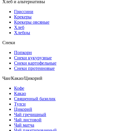
Хлеб и альтернативы
Гриссини
Крекеры
Крекеры овсяные
Хлеб
Хлебцы
Снеки
Попкорн
Снеки кукурузные
Снеки картофельные
Снеки протеиновые
Чаи/Какао/Цикорий
Кофе
Какао
Священный базилик
Тулси
Цикорий
Чай гречишный
Чай листовой
Чай матча
Чай пакетированный