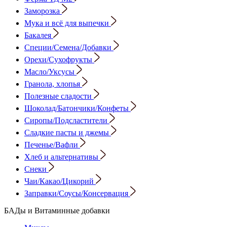
Заморозка
Мука и всё для выпечки
Бакалея
Специи/Семена/Добавки
Орехи/Сухофрукты
Масло/Уксусы
Гранола, хлопья
Полезные сладости
Шоколад/Батончики/Конфеты
Сиропы/Подсластители
Сладкие пасты и джемы
Печенье/Вафли
Хлеб и альтернативы
Снеки
Чаи/Какао/Цикорий
Заправки/Соусы/Консервация
БАДы и Витаминные добавки