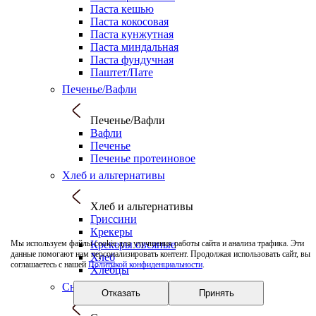
Паста кешью
Паста кокосовая
Паста кунжутная
Паста миндальная
Паста фундучная
Паштет/Пате
Печенье/Вафли
Печенье/Вафли
Вафли
Печенье
Печенье протеиновое
Хлеб и альтернативы
Хлеб и альтернативы
Гриссини
Крекеры
Крекеры овсяные
Мы используем файлы cookie для улучшения работы сайта и анализа трафика. Эти
данные помогают нам персонализировать контент. Продолжая использовать сайт, вы
Хлеб
соглашаетесь с нашей
Политикой конфиденциальности
.
Хлебцы
Снеки
Отказать
Принять