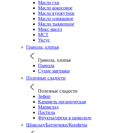
Масло гхи
Масло кокосовое
Масло кунжутное
Масло оливковое
Масло тыквенное
Микс масел
МСТ
Уксус
Гранола, хлопья
Гранола, хлопья
Гранола
Сухие завтраки
Полезные сладости
Полезные сладости
Зефир
Карамель органическая
Мармелад
Пастила
Фрукты/орехи в шоколаде
Шоколад/Батончики/Конфеты