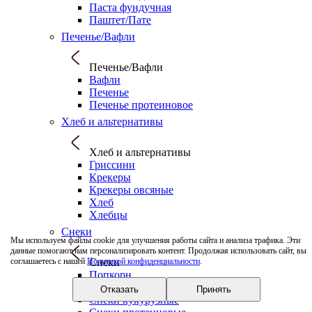
Паста фундучная
Паштет/Пате
Печенье/Вафли
Печенье/Вафли
Вафли
Печенье
Печенье протеиновое
Хлеб и альтернативы
Хлеб и альтернативы
Гриссини
Крекеры
Крекеры овсяные
Хлеб
Хлебцы
Снеки
Мы используем файлы cookie для улучшения работы сайта и анализа трафика. Эти
данные помогают нам персонализировать контент. Продолжая использовать сайт, вы
Снеки
соглашаетесь с нашей
Политикой конфиденциальности
.
Попкорн
Снеки картофельные
Отказать
Принять
Снеки кукурузные