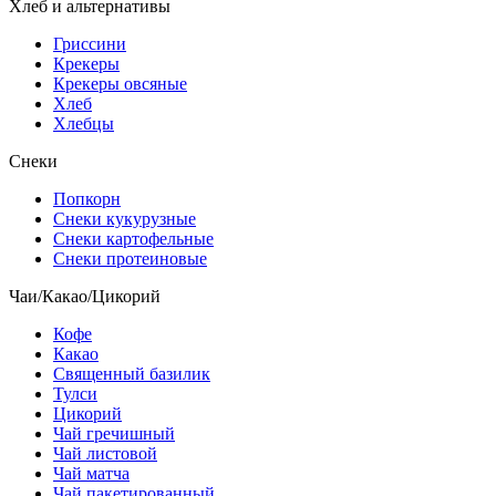
Хлеб и альтернативы
Гриссини
Крекеры
Крекеры овсяные
Хлеб
Хлебцы
Снеки
Попкорн
Снеки кукурузные
Снеки картофельные
Снеки протеиновые
Чаи/Какао/Цикорий
Кофе
Какао
Священный базилик
Тулси
Цикорий
Чай гречишный
Чай листовой
Чай матча
Чай пакетированный