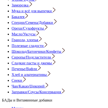
Заморозка
Мука и всё для выпечки
Бакалея
Специи/Семена/Добавки
Орехи/Сухофрукты
Масло/Уксусы
Гранола, хлопья
Полезные сладости
Шоколад/Батончики/Конфеты
Сиропы/Подсластители
Сладкие пасты и джемы
Печенье/Вафли
Хлеб и альтернативы
Снеки
Чаи/Какао/Цикорий
Заправки/Соусы/Консервация
БАДы и Витаминные добавки