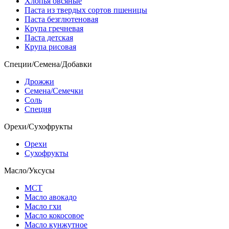
Хлопья овсяные
Паста из твердых сортов пшеницы
Паста безглютеновая
Крупа гречневая
Паста детская
Крупа рисовая
Специи/Семена/Добавки
Дрожжи
Семена/Семечки
Соль
Специя
Орехи/Сухофрукты
Орехи
Сухофрукты
Масло/Уксусы
МСТ
Масло авокадо
Масло гхи
Масло кокосовое
Масло кунжутное