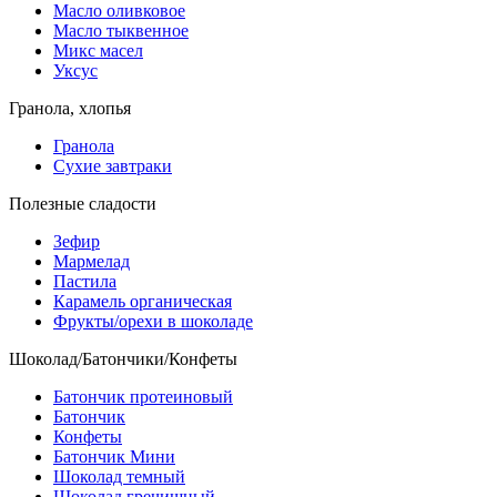
Масло оливковое
Масло тыквенное
Микс масел
Уксус
Гранола, хлопья
Гранола
Сухие завтраки
Полезные сладости
Зефир
Мармелад
Пастила
Карамель органическая
Фрукты/орехи в шоколаде
Шоколад/Батончики/Конфеты
Батончик протеиновый
Батончик
Конфеты
Батончик Мини
Шоколад темный
Шоколад гречишный