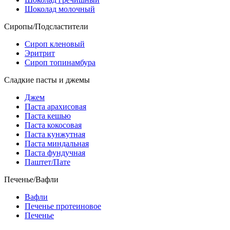
Шоколад молочный
Сиропы/Подсластители
Сироп кленовый
Эритрит
Сироп топинамбура
Сладкие пасты и джемы
Джем
Паста арахисовая
Паста кешью
Паста кокосовая
Паста кунжутная
Паста миндальная
Паста фундучная
Паштет/Пате
Печенье/Вафли
Вафли
Печенье протеиновое
Печенье