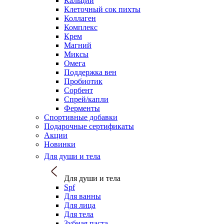
Кальций
Клеточный сок пихты
Коллаген
Комплекс
Крем
Магний
Миксы
Омега
Поддержка вен
Пробиотик
Сорбент
Спрей/капли
Ферменты
Спортивные добавки
Подарочные сертификаты
Акции
Новинки
Для души и тела
Для души и тела
Spf
Для ванны
Для лица
Для тела
Зубная паста