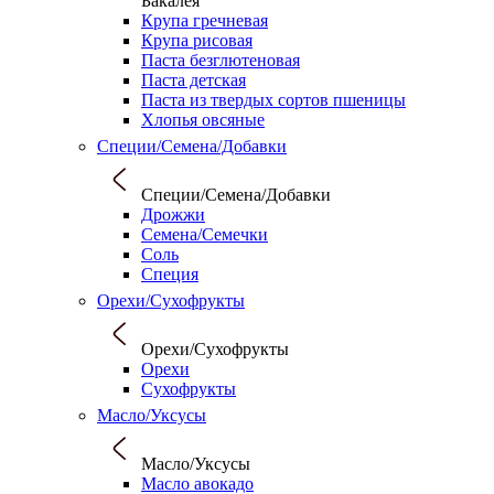
Бакалея
Крупа гречневая
Крупа рисовая
Паста безглютеновая
Паста детская
Паста из твердых сортов пшеницы
Хлопья овсяные
Специи/Семена/Добавки
Специи/Семена/Добавки
Дрожжи
Семена/Семечки
Соль
Специя
Орехи/Сухофрукты
Орехи/Сухофрукты
Орехи
Сухофрукты
Масло/Уксусы
Масло/Уксусы
Масло авокадо