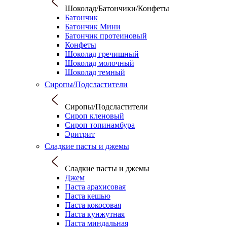
Шоколад/Батончики/Конфеты
Батончик
Батончик Мини
Батончик протеиновый
Конфеты
Шоколад гречишный
Шоколад молочный
Шоколад темный
Сиропы/Подсластители
Сиропы/Подсластители
Сироп кленовый
Сироп топинамбура
Эритрит
Сладкие пасты и джемы
Сладкие пасты и джемы
Джем
Паста арахисовая
Паста кешью
Паста кокосовая
Паста кунжутная
Паста миндальная