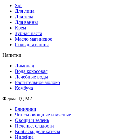
Spf
Для лица
Для тела
Для ванны
Крем
Зубная паста
Масло магниевое
Соль для ванны
Напитки
Лимонад
Вода кокосовая
Лечебные воды
Растительное молоко
Комбуча
Ферма ТД М2
Блинчики
Чипсы овощные и мясные
Овощи и зелень
Печенье, сладости
Колбасы, деликатесы
Индейка