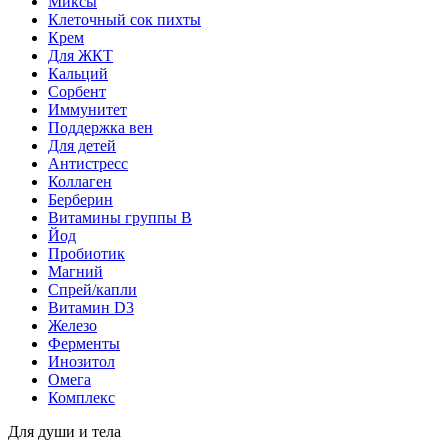
Миксы
Клеточный сок пихты
Крем
Для ЖКТ
Кальций
Сорбент
Иммунитет
Поддержка вен
Для детей
Антистресс
Коллаген
Берберин
Витамины группы B
Йод
Пробиотик
Магний
Спрей/капли
Витамин D3
Железо
Ферменты
Инозитол
Омега
Комплекс
Для души и тела