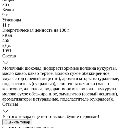
36 г
Белки
9 г
Углеводы
11 г
Энергетическая ценность на 100 г
кКал
466
кДж
1951
Состав
Молочный шоколад (водорастворимые волокна кукурузы,
масло какао, какао тёртое, молоко сухое обезжиренное,
эмульгатор (соевый лецитин), ароматизаторы натуральные,
подсластитель (сукралоза)), сливочная начинка (масло
кокосовое, аллюлоза, водорастворимые волокна кукурузы,
молоко сухое обезжиренное, эмульгатор (соевый лецитин),
ароматизаторы натуральные, подсластитель (сукралоза)).
Отзывы
У этого товара еще нет отзывов, будьте первыми!
Оценить товар
С этим товаром покупают