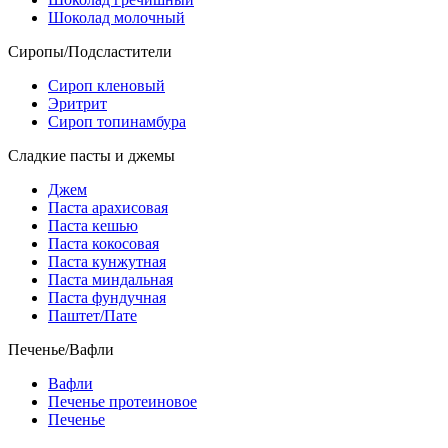
Шоколад молочный
Сиропы/Подсластители
Сироп кленовый
Эритрит
Сироп топинамбура
Сладкие пасты и джемы
Джем
Паста арахисовая
Паста кешью
Паста кокосовая
Паста кунжутная
Паста миндальная
Паста фундучная
Паштет/Пате
Печенье/Вафли
Вафли
Печенье протеиновое
Печенье