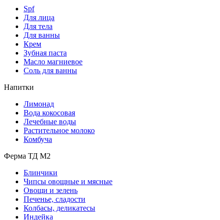
Spf
Для лица
Для тела
Для ванны
Крем
Зубная паста
Масло магниевое
Соль для ванны
Напитки
Лимонад
Вода кокосовая
Лечебные воды
Растительное молоко
Комбуча
Ферма ТД М2
Блинчики
Чипсы овощные и мясные
Овощи и зелень
Печенье, сладости
Колбасы, деликатесы
Индейка