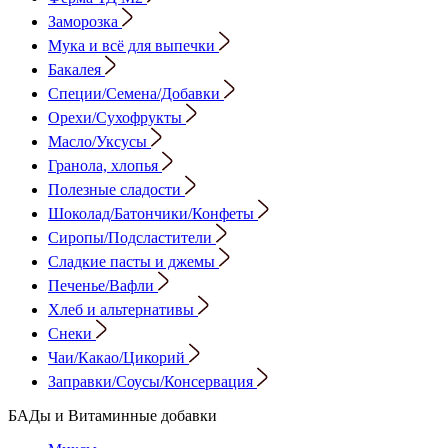
Заморозка
Мука и всё для выпечки
Бакалея
Специи/Семена/Добавки
Орехи/Сухофрукты
Масло/Уксусы
Гранола, хлопья
Полезные сладости
Шоколад/Батончики/Конфеты
Сиропы/Подсластители
Сладкие пасты и джемы
Печенье/Вафли
Хлеб и альтернативы
Снеки
Чаи/Какао/Цикорий
Заправки/Соусы/Консервация
БАДы и Витаминные добавки