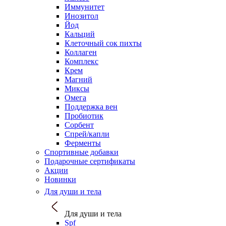
Иммунитет
Инозитол
Йод
Кальций
Клеточный сок пихты
Коллаген
Комплекс
Крем
Магний
Миксы
Омега
Поддержка вен
Пробиотик
Сорбент
Спрей/капли
Ферменты
Спортивные добавки
Подарочные сертификаты
Акции
Новинки
Для души и тела
Для души и тела
Spf