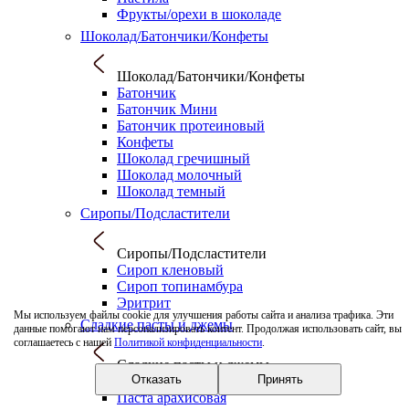
Фрукты/орехи в шоколаде
Шоколад/Батончики/Конфеты
Шоколад/Батончики/Конфеты
Батончик
Батончик Мини
Батончик протеиновый
Конфеты
Шоколад гречишный
Шоколад молочный
Шоколад темный
Сиропы/Подсластители
Сиропы/Подсластители
Сироп кленовый
Сироп топинамбура
Эритрит
Мы используем файлы cookie для улучшения работы сайта и анализа трафика. Эти
Сладкие пасты и джемы
данные помогают нам персонализировать контент. Продолжая использовать сайт, вы
соглашаетесь с нашей
Политикой конфиденциальности
.
Сладкие пасты и джемы
Отказать
Принять
Джем
Паста арахисовая