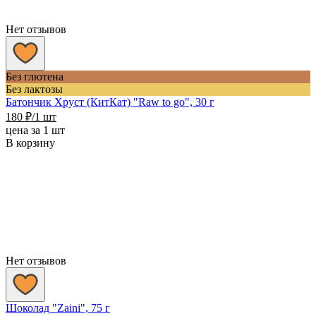
Нет отзывов
Без глютена
Без лактозы
Батончик Хруст (КитКат) "Raw to go", 30 г
180
₽
/1 шт
цена за 1 шт
В корзину
Нет отзывов
Шоколад "Zaini", 75 г