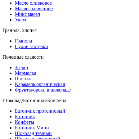
Масло оливковое
Масло тыквенное
Микс масел
Уксус
Гранола, хлопья
Гранола
Сухие завтраки
Полезные сладости
Зефир
Мармелад
Пастила
Карамель органическая
Фрукты/орехи в шоколаде
Шоколад/Батончики/Конфеты
Батончик протеиновый
Батончик
Конфеты
Батончик Мини
Шоколад темный
Шоколад гречишный