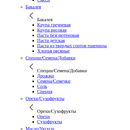
Бакалея
Бакалея
Крупа гречневая
Крупа рисовая
Паста безглютеновая
Паста детская
Паста из твердых сортов пшеницы
Хлопья овсяные
Специи/Семена/Добавки
Специи/Семена/Добавки
Дрожжи
Семена/Семечки
Соль
Специя
Орехи/Сухофрукты
Орехи/Сухофрукты
Орехи
Сухофрукты
Масло/Уксусы