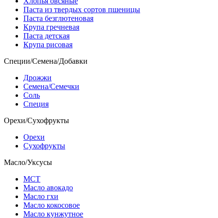
Хлопья овсяные
Паста из твердых сортов пшеницы
Паста безглютеновая
Крупа гречневая
Паста детская
Крупа рисовая
Специи/Семена/Добавки
Дрожжи
Семена/Семечки
Соль
Специя
Орехи/Сухофрукты
Орехи
Сухофрукты
Масло/Уксусы
МСТ
Масло авокадо
Масло гхи
Масло кокосовое
Масло кунжутное