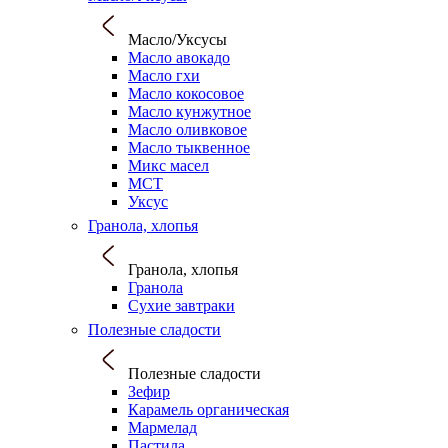
Масло/Уксусы
Масло авокадо
Масло гхи
Масло кокосовое
Масло кунжутное
Масло оливковое
Масло тыквенное
Микс масел
МСТ
Уксус
Гранола, хлопья
Гранола, хлопья
Гранола
Сухие завтраки
Полезные сладости
Полезные сладости
Зефир
Карамель органическая
Мармелад
Пастила