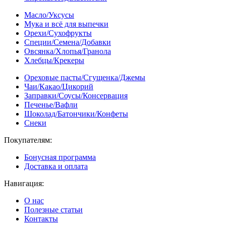
Масло/Уксусы
Мука и всё для выпечки
Орехи/Сухофрукты
Специи/Семена/Добавки
Овсянка/Хлопья/Гранола
Хлебцы/Крекеры
Ореховые пасты/Сгущенка/Джемы
Чаи/Какао/Цикорий
Заправки/Соусы/Консервация
Печенье/Вафли
Шоколад/Батончики/Конфеты
Снеки
Покупателям:
Бонусная программа
Доставка и оплата
Навигация:
О нас
Полезные статьи
Контакты