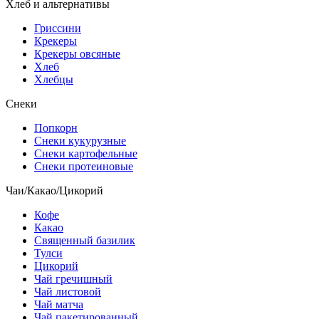
Хлеб и альтернативы
Гриссини
Крекеры
Крекеры овсяные
Хлеб
Хлебцы
Снеки
Попкорн
Снеки кукурузные
Снеки картофельные
Снеки протеиновые
Чаи/Какао/Цикорий
Кофе
Какао
Священный базилик
Тулси
Цикорий
Чай гречишный
Чай листовой
Чай матча
Чай пакетированный