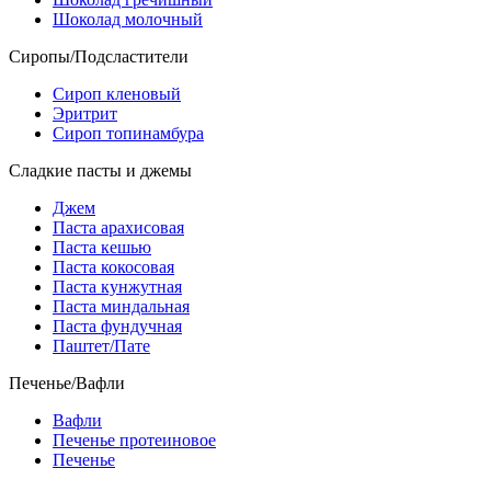
Шоколад молочный
Сиропы/Подсластители
Сироп кленовый
Эритрит
Сироп топинамбура
Сладкие пасты и джемы
Джем
Паста арахисовая
Паста кешью
Паста кокосовая
Паста кунжутная
Паста миндальная
Паста фундучная
Паштет/Пате
Печенье/Вафли
Вафли
Печенье протеиновое
Печенье