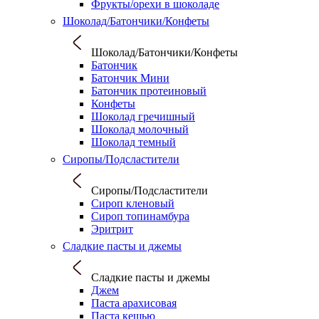
Фрукты/орехи в шоколаде
Шоколад/Батончики/Конфеты
Шоколад/Батончики/Конфеты
Батончик
Батончик Мини
Батончик протеиновый
Конфеты
Шоколад гречишный
Шоколад молочный
Шоколад темный
Сиропы/Подсластители
Сиропы/Подсластители
Сироп кленовый
Сироп топинамбура
Эритрит
Сладкие пасты и джемы
Сладкие пасты и джемы
Джем
Паста арахисовая
Паста кешью