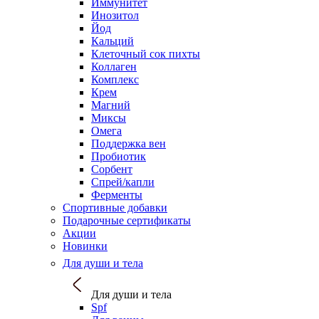
Иммунитет
Инозитол
Йод
Кальций
Клеточный сок пихты
Коллаген
Комплекс
Крем
Магний
Миксы
Омега
Поддержка вен
Пробиотик
Сорбент
Спрей/капли
Ферменты
Спортивные добавки
Подарочные сертификаты
Акции
Новинки
Для души и тела
Для души и тела
Spf