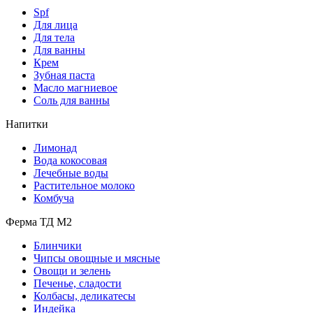
Spf
Для лица
Для тела
Для ванны
Крем
Зубная паста
Масло магниевое
Соль для ванны
Напитки
Лимонад
Вода кокосовая
Лечебные воды
Растительное молоко
Комбуча
Ферма ТД М2
Блинчики
Чипсы овощные и мясные
Овощи и зелень
Печенье, сладости
Колбасы, деликатесы
Индейка