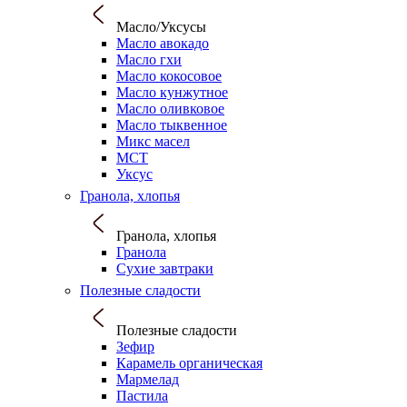
Масло/Уксусы
Масло авокадо
Масло гхи
Масло кокосовое
Масло кунжутное
Масло оливковое
Масло тыквенное
Микс масел
МСТ
Уксус
Гранола, хлопья
Гранола, хлопья
Гранола
Сухие завтраки
Полезные сладости
Полезные сладости
Зефир
Карамель органическая
Мармелад
Пастила