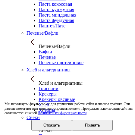
Паста кокосовая
Паста кунжутная
Паста миндальная
Паста фундучная
Паштет/Пате
Печенье/Вафли
Печенье/Вафли
Вафли
Печенье
Печенье протеиновое
Хлеб и альтернативы
Хлеб и альтернативы
Гриссини
Крекеры
Крекеры овсяные
Мы используем файлы cookie для улучшения работы сайта и анализа трафика. Эти
Хлеб
данные помогают нам персонализировать контент. Продолжая использовать сайт, вы
Хлебцы
соглашаетесь с нашей
Политикой конфиденциальности
.
Снеки
Отказать
Принять
Снеки