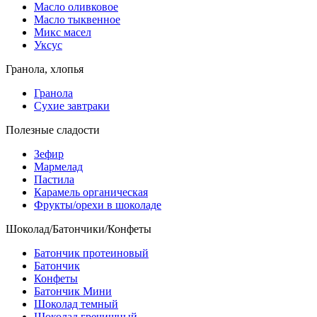
Масло оливковое
Масло тыквенное
Микс масел
Уксус
Гранола, хлопья
Гранола
Сухие завтраки
Полезные сладости
Зефир
Мармелад
Пастила
Карамель органическая
Фрукты/орехи в шоколаде
Шоколад/Батончики/Конфеты
Батончик протеиновый
Батончик
Конфеты
Батончик Мини
Шоколад темный
Шоколад гречишный