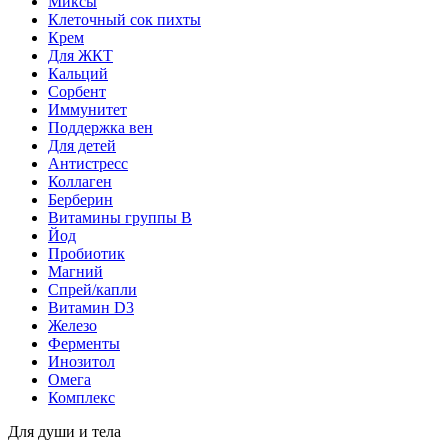
Миксы
Клеточный сок пихты
Крем
Для ЖКТ
Кальций
Сорбент
Иммунитет
Поддержка вен
Для детей
Антистресс
Коллаген
Берберин
Витамины группы B
Йод
Пробиотик
Магний
Спрей/капли
Витамин D3
Железо
Ферменты
Инозитол
Омега
Комплекс
Для души и тела