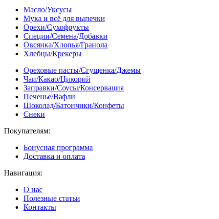
Масло/Уксусы
Мука и всё для выпечки
Орехи/Сухофрукты
Специи/Семена/Добавки
Овсянка/Хлопья/Гранола
Хлебцы/Крекеры
Ореховые пасты/Сгущенка/Джемы
Чаи/Какао/Цикорий
Заправки/Соусы/Консервация
Печенье/Вафли
Шоколад/Батончики/Конфеты
Снеки
Покупателям:
Бонусная программа
Доставка и оплата
Навигация:
О нас
Полезные статьи
Контакты