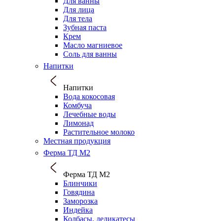
Для ванны
Для лица
Для тела
Зубная паста
Крем
Масло магниевое
Соль для ванны
Напитки
Напитки
Вода кокосовая
Комбуча
Лечебные воды
Лимонад
Растительное молоко
Местная продукция
Ферма ТД М2
Ферма ТД М2
Блинчики
Говядина
Заморозка
Индейка
Колбасы, деликатесы