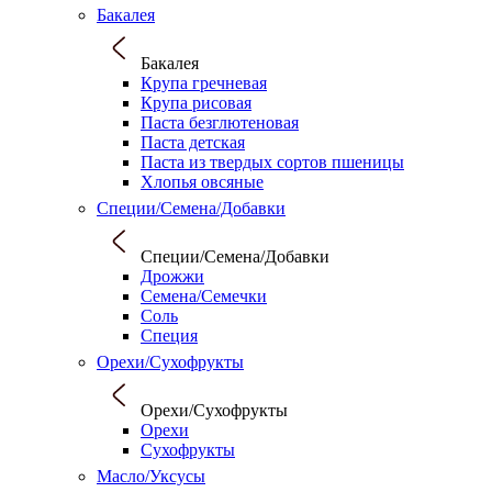
Бакалея
Бакалея
Крупа гречневая
Крупа рисовая
Паста безглютеновая
Паста детская
Паста из твердых сортов пшеницы
Хлопья овсяные
Специи/Семена/Добавки
Специи/Семена/Добавки
Дрожжи
Семена/Семечки
Соль
Специя
Орехи/Сухофрукты
Орехи/Сухофрукты
Орехи
Сухофрукты
Масло/Уксусы