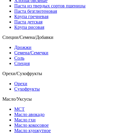
Хлопья овсяные
Паста из твердых сортов пшеницы
Паста безглютеновая
Крупа гречневая
Паста детская
Крупа рисовая
Специи/Семена/Добавки
Дрожжи
Семена/Семечки
Соль
Специя
Орехи/Сухофрукты
Орехи
Сухофрукты
Масло/Уксусы
МСТ
Масло авокадо
Масло гхи
Масло кокосовое
Масло кунжутное