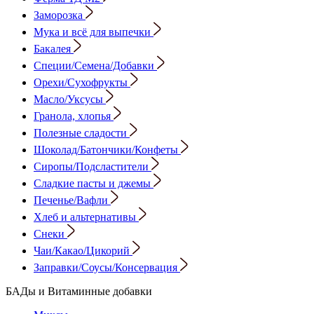
Заморозка
Мука и всё для выпечки
Бакалея
Специи/Семена/Добавки
Орехи/Сухофрукты
Масло/Уксусы
Гранола, хлопья
Полезные сладости
Шоколад/Батончики/Конфеты
Сиропы/Подсластители
Сладкие пасты и джемы
Печенье/Вафли
Хлеб и альтернативы
Снеки
Чаи/Какао/Цикорий
Заправки/Соусы/Консервация
БАДы и Витаминные добавки