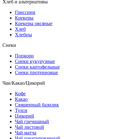
Хлеб и альтернативы
Гриссини
Крекеры
Крекеры овсяные
Хлеб
Хлебцы
Снеки
Попкорн
Снеки кукурузные
Снеки картофельные
Снеки протеиновые
Чаи/Какао/Цикорий
Кофе
Какао
Священный базилик
Тулси
Цикорий
Чай гречишный
Чай листовой
Чай матча
Чай пакетированный