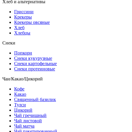
Хлеб и альтернативы
Гриссини
Крекеры
Крекеры овсяные
Хлеб
Хлебцы
Снеки
Попкорн
Снеки кукурузные
Снеки картофельные
Снеки протеиновые
Чаи/Какао/Цикорий
Кофе
Какао
Священный базилик
Тулси
Цикорий
Чай гречишный
Чай листовой
Чай матча
Чай пакетированный