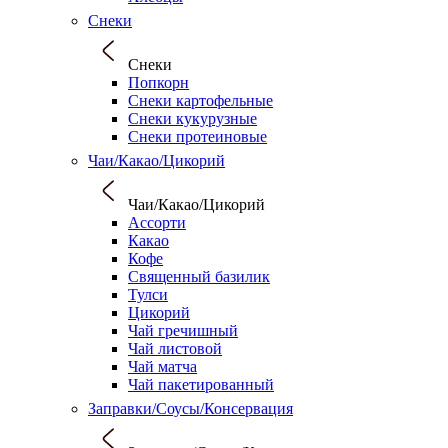
Снеки
Снеки
Попкорн
Снеки картофельные
Снеки кукурузные
Снеки протеиновые
Чаи/Какао/Цикорий
Чаи/Какао/Цикорий
Ассорти
Какао
Кофе
Священный базилик
Тулси
Цикорий
Чай гречишный
Чай листовой
Чай матча
Чай пакетированный
Заправки/Соусы/Консервация