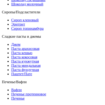
Шоколад молочный
Сиропы/Подсластители
Сироп кленовый
Эритрит
Сироп топинамбура
Сладкие пасты и джемы
Джем
Паста арахисовая
Паста кешью
Паста кокосовая
Паста кунжутная
Паста миндальная
Паста фундучная
Паштет/Пате
Печенье/Вафли
Вафли
Печенье протеиновое
Печенье