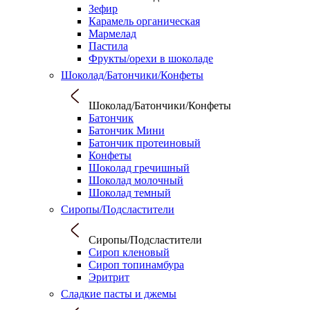
Зефир
Карамель органическая
Мармелад
Пастила
Фрукты/орехи в шоколаде
Шоколад/Батончики/Конфеты
Шоколад/Батончики/Конфеты
Батончик
Батончик Мини
Батончик протеиновый
Конфеты
Шоколад гречишный
Шоколад молочный
Шоколад темный
Сиропы/Подсластители
Сиропы/Подсластители
Сироп кленовый
Сироп топинамбура
Эритрит
Сладкие пасты и джемы