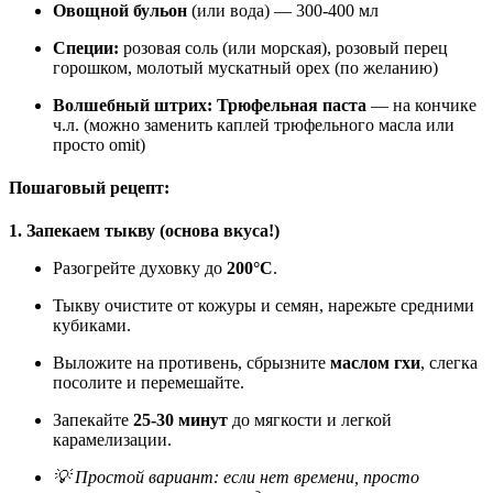
Овощной бульон
(или вода) — 300-400 мл
Специи:
розовая соль (или морская), розовый перец
горошком, молотый мускатный орех (по желанию)
Волшебный штрих:
Трюфельная паста
— на кончике
ч.л. (можно заменить каплей трюфельного масла или
просто omit)
Пошаговый рецепт:
1. Запекаем тыкву (основа вкуса!)
Разогрейте духовку до
200°C
.
Тыкву очистите от кожуры и семян, нарежьте средними
кубиками.
Выложите на противень, сбрызните
маслом гхи
, слегка
посолите и перемешайте.
Запекайте
25-30 минут
до мягкости и легкой
карамелизации.
💡 Простой вариант: если нет времени, просто