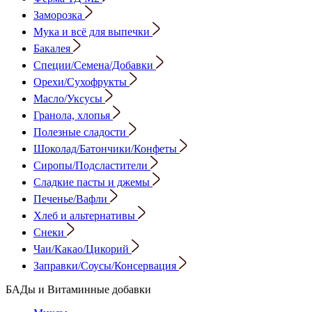
Заморозка
Мука и всё для выпечки
Бакалея
Специи/Семена/Добавки
Орехи/Сухофрукты
Масло/Уксусы
Гранола, хлопья
Полезные сладости
Шоколад/Батончики/Конфеты
Сиропы/Подсластители
Сладкие пасты и джемы
Печенье/Вафли
Хлеб и альтернативы
Снеки
Чаи/Какао/Цикорий
Заправки/Соусы/Консервация
БАДы и Витаминные добавки