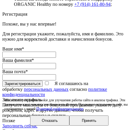
ORGANIC Healthy по номеру
+7 (914) 161-80-94
;
Регистрация
Похоже, вы у нас впервые!
Для регистрации укажите, пожалуйста, имя и фамилию. Это
нужно для корректной доставки и начисления бонусов.
Ваше имя*
Ваша фамилия*
Ваша почта*
Я соглашаюсь на
Зарегистрироваться
обработку
персональных данных
согласно
политике
конфиденциальности
Заполните профиль
Мы используем файлы cookie для улучшения работы сайта и анализа трафика. Эти
Получите максимум от бонусной программы: укажите дату
данные помогают нам персонализировать контент. Продолжая использовать сайт, вы
соглашаетесь с нашей
Политикой конфиденциальности
.
рождения, адрес и другие данные, чтобы получать
персональные бонусы и скидки.
Позже
Отказать
Принять
Заполнить сейчас