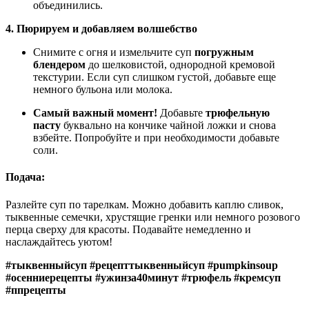
объединились.
4. Пюрируем и добавляем волшебство
Снимите с огня и измельчите суп
погружным
блендером
до шелковистой, однородной кремовой
текстурии. Если суп слишком густой, добавьте еще
немного бульона или молока.
Самый важный момент!
Добавьте
трюфельную
пасту
буквально на кончике чайной ложки и снова
взбейте. Попробуйте и при необходимости добавьте
соли.
Подача:
Разлейте суп по тарелкам. Можно добавить каплю сливок,
тыквенные семечки, хрустящие гренки или немного розового
перца сверху для красоты. Подавайте немедленно и
наслаждайтесь уютом!
#тыквенныйсуп #рецепттыквенныйсуп #pumpkinsoup
#осенниерецепты #ужинза40минут #трюфель #кремсуп
#ппрецепты