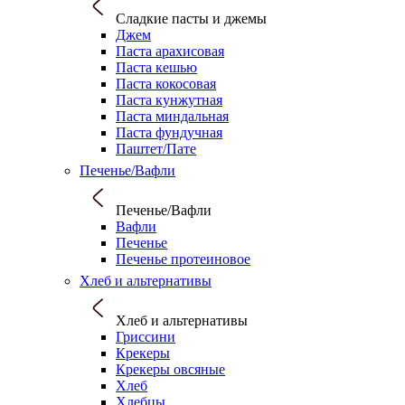
Сладкие пасты и джемы
Джем
Паста арахисовая
Паста кешью
Паста кокосовая
Паста кунжутная
Паста миндальная
Паста фундучная
Паштет/Пате
Печенье/Вафли
Печенье/Вафли
Вафли
Печенье
Печенье протеиновое
Хлеб и альтернативы
Хлеб и альтернативы
Гриссини
Крекеры
Крекеры овсяные
Хлеб
Хлебцы