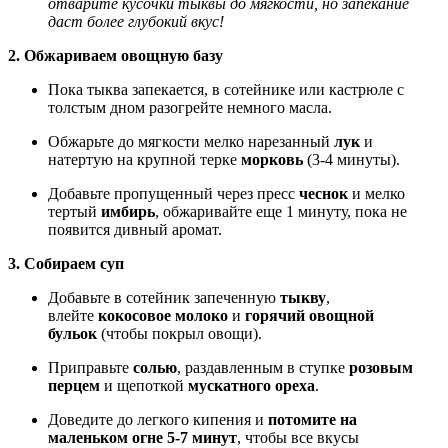
отварите кусочки тыквы до мягкости, но запекание
даст более глубокий вкус!
2. Обжариваем овощную базу
Пока тыква запекается, в сотейнике или кастрюле с
толстым дном разогрейте немного масла.
Обжарьте до мягкости мелко нарезанный
лук
и
натертую на крупной терке
морковь
(3-4 минуты).
Добавьте пропущенный через пресс
чеснок
и мелко
тертый
имбирь
, обжаривайте еще 1 минуту, пока не
появится дивный аромат.
3. Собираем суп
Добавьте в сотейник запеченную
тыкву
,
влейте
кокосовое молоко
и
горячий овощной
бульок
(чтобы покрыл овощи).
Приправьте
солью
, раздавленным в ступке
розовым
перцем
и щепоткой
мускатного ореха
.
Доведите до легкого кипения и
потомите на
маленьком огне 5-7 минут
, чтобы все вкусы