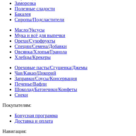
Заморозка
Полезные сладости
Бакалея
Сиропы/Подсластители
Масло/Уксусы
Мука и всё для выпечки
Орехи/Сухофрукты
Специи/Семена/Добавки
Овсянка/Хлопья/Гранола
Хлебцы/Крекеры
Ореховые пасты/Сгущенка/Джемы
Чаи/Какао/Цикорий
Заправки/Соусы/Консервация
Печенье/Вафли
Шоколад/Батончики/Конфеты
Снеки
Покупателям:
Бонусная программа
Доставка и оплата
Навигация: