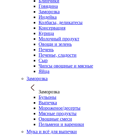
Блинчики
Говядина
Заморозка
Индейка
Колбасы, деликатесы
Консервация
Курица
Молочный продукт
Овощи и зелень
Печень
Печенье, сладости
Сыр
Чипсы овощные и мясные
Яйца
Заморозка
Заморозка
Бульоны
Выпечка
Мороженое/десерты
Мясные продукты
Овощные смеси
Пельмени и вареники
Мука и всё для выпечки