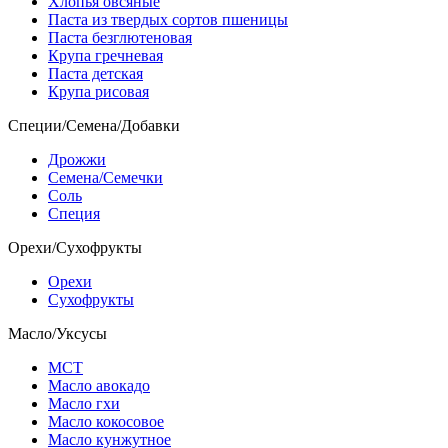
Хлопья овсяные
Паста из твердых сортов пшеницы
Паста безглютеновая
Крупа гречневая
Паста детская
Крупа рисовая
Специи/Семена/Добавки
Дрожжи
Семена/Семечки
Соль
Специя
Орехи/Сухофрукты
Орехи
Сухофрукты
Масло/Уксусы
МСТ
Масло авокадо
Масло гхи
Масло кокосовое
Масло кунжутное