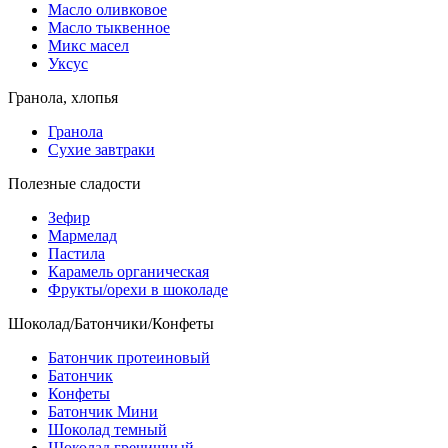
Масло оливковое
Масло тыквенное
Микс масел
Уксус
Гранола, хлопья
Гранола
Сухие завтраки
Полезные сладости
Зефир
Мармелад
Пастила
Карамель органическая
Фрукты/орехи в шоколаде
Шоколад/Батончики/Конфеты
Батончик протеиновый
Батончик
Конфеты
Батончик Мини
Шоколад темный
Шоколад гречишный