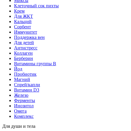
Миксы
Клеточный сок пихты
Крем
Для ЖКТ
Кальций
Сорбент
Иммунитет
Поддержка вен
Для детей
Антистресс
Коллаген
Берберин
Витамины группы B
Йод
Пробиотик
Магний
Спрей/капли
Витамин D3
Железо
Ферменты
Инозитол
Омега
Комплекс
Для души и тела