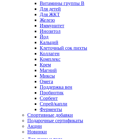
Витамины группы B
Для детей
Для ЖКТ
Железо
Иммунитет
Инозитол
Йод
Кальций
Клеточный сок пихты
Коллаген
Комплекс
Крем
Магний
Миксы
Омега
Поддержка вен
Пробиотик
Сорбент
Спрей/капли
Ферменты
Спортивные добавки
Подарочные сертификаты
Акции
Новинки