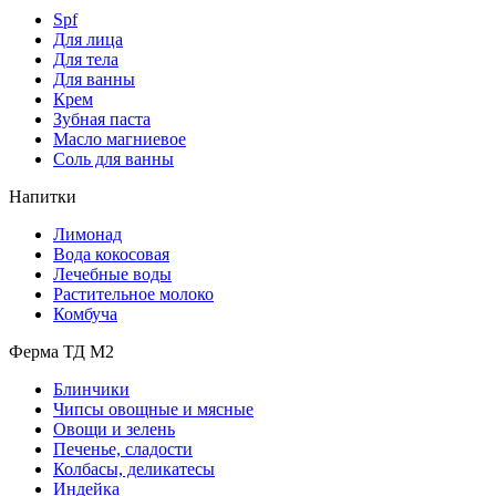
Spf
Для лица
Для тела
Для ванны
Крем
Зубная паста
Масло магниевое
Соль для ванны
Напитки
Лимонад
Вода кокосовая
Лечебные воды
Растительное молоко
Комбуча
Ферма ТД М2
Блинчики
Чипсы овощные и мясные
Овощи и зелень
Печенье, сладости
Колбасы, деликатесы
Индейка