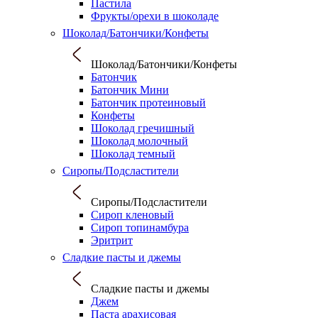
Пастила
Фрукты/орехи в шоколаде
Шоколад/Батончики/Конфеты
Шоколад/Батончики/Конфеты
Батончик
Батончик Мини
Батончик протеиновый
Конфеты
Шоколад гречишный
Шоколад молочный
Шоколад темный
Сиропы/Подсластители
Сиропы/Подсластители
Сироп кленовый
Сироп топинамбура
Эритрит
Сладкие пасты и джемы
Сладкие пасты и джемы
Джем
Паста арахисовая