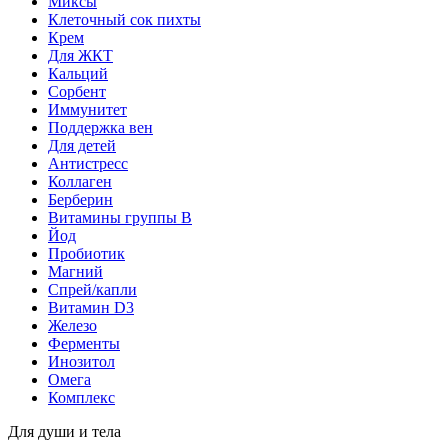
Миксы
Клеточный сок пихты
Крем
Для ЖКТ
Кальций
Сорбент
Иммунитет
Поддержка вен
Для детей
Антистресс
Коллаген
Берберин
Витамины группы B
Йод
Пробиотик
Магний
Спрей/капли
Витамин D3
Железо
Ферменты
Инозитол
Омега
Комплекс
Для души и тела