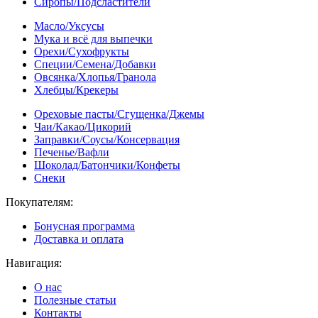
Сиропы/Подсластители
Масло/Уксусы
Мука и всё для выпечки
Орехи/Сухофрукты
Специи/Семена/Добавки
Овсянка/Хлопья/Гранола
Хлебцы/Крекеры
Ореховые пасты/Сгущенка/Джемы
Чаи/Какао/Цикорий
Заправки/Соусы/Консервация
Печенье/Вафли
Шоколад/Батончики/Конфеты
Снеки
Покупателям:
Бонусная программа
Доставка и оплата
Навигация:
О нас
Полезные статьи
Контакты