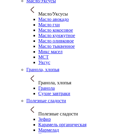
Масло/Уксусы
Масло/Уксусы
Масло авокадо
Масло гхи
Масло кокосовое
Масло кунжутное
Масло оливковое
Масло тыквенное
Микс масел
МСТ
Уксус
Гранола, хлопья
Гранола, хлопья
Гранола
Сухие завтраки
Полезные сладости
Полезные сладости
Зефир
Карамель органическая
Мармелад