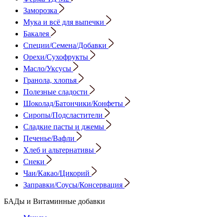
Заморозка
Мука и всё для выпечки
Бакалея
Специи/Семена/Добавки
Орехи/Сухофрукты
Масло/Уксусы
Гранола, хлопья
Полезные сладости
Шоколад/Батончики/Конфеты
Сиропы/Подсластители
Сладкие пасты и джемы
Печенье/Вафли
Хлеб и альтернативы
Снеки
Чаи/Какао/Цикорий
Заправки/Соусы/Консервация
БАДы и Витаминные добавки