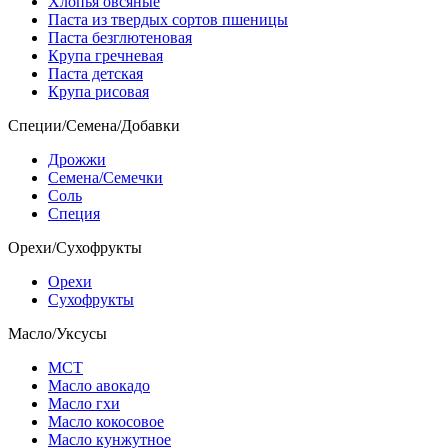
Хлопья овсяные
Паста из твердых сортов пшеницы
Паста безглютеновая
Крупа гречневая
Паста детская
Крупа рисовая
Специи/Семена/Добавки
Дрожжи
Семена/Семечки
Соль
Специя
Орехи/Сухофрукты
Орехи
Сухофрукты
Масло/Уксусы
МСТ
Масло авокадо
Масло гхи
Масло кокосовое
Масло кунжутное