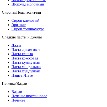
Шоколад молочный
Сиропы/Подсластители
Сироп кленовый
Эритрит
Сироп топинамбура
Сладкие пасты и джемы
Джем
Паста арахисовая
Паста кешью
Паста кокосовая
Паста кунжутная
Паста миндальная
Паста фундучная
Паштет/Пате
Печенье/Вафли
Вафли
Печенье протеиновое
Печенье