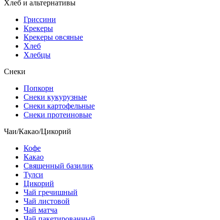
Хлеб и альтернативы
Гриссини
Крекеры
Крекеры овсяные
Хлеб
Хлебцы
Снеки
Попкорн
Снеки кукурузные
Снеки картофельные
Снеки протеиновые
Чаи/Какао/Цикорий
Кофе
Какао
Священный базилик
Тулси
Цикорий
Чай гречишный
Чай листовой
Чай матча
Чай пакетированный