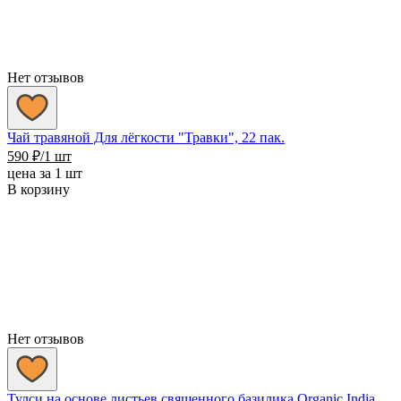
Нет отзывов
Чай травяной Для лёгкости "Травки", 22 пак.
590
₽
/1 шт
цена за 1 шт
В корзину
Нет отзывов
Тулси на основе листьев священного базилика Organic India,