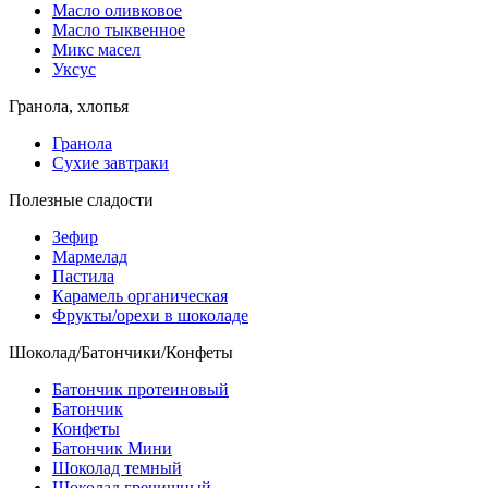
Масло оливковое
Масло тыквенное
Микс масел
Уксус
Гранола, хлопья
Гранола
Сухие завтраки
Полезные сладости
Зефир
Мармелад
Пастила
Карамель органическая
Фрукты/орехи в шоколаде
Шоколад/Батончики/Конфеты
Батончик протеиновый
Батончик
Конфеты
Батончик Мини
Шоколад темный
Шоколад гречишный