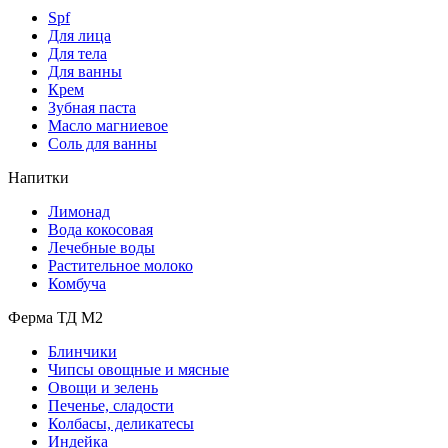
Spf
Для лица
Для тела
Для ванны
Крем
Зубная паста
Масло магниевое
Соль для ванны
Напитки
Лимонад
Вода кокосовая
Лечебные воды
Растительное молоко
Комбуча
Ферма ТД М2
Блинчики
Чипсы овощные и мясные
Овощи и зелень
Печенье, сладости
Колбасы, деликатесы
Индейка