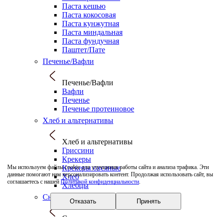
Паста кешью
Паста кокосовая
Паста кунжутная
Паста миндальная
Паста фундучная
Паштет/Пате
Печенье/Вафли
Печенье/Вафли
Вафли
Печенье
Печенье протеиновое
Хлеб и альтернативы
Хлеб и альтернативы
Гриссини
Крекеры
Крекеры овсяные
Мы используем файлы cookie для улучшения работы сайта и анализа трафика. Эти
данные помогают нам персонализировать контент. Продолжая использовать сайт, вы
Хлеб
соглашаетесь с нашей
Политикой конфиденциальности
.
Хлебцы
Снеки
Отказать
Принять