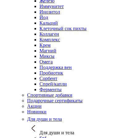
Железо
Иммунитет
Инозитол
Йод
Кальций
Клеточный сок пихты
Коллаген
Комплекс
Крем
Магний
Миксы
Омега
Поддержка вен
Пробиотик
Сорбент
Спрей/капли
Ферменты
Спортивные добавки
Подарочные сертификаты
Акции
Новинки
Для души и тела
Для души и тела