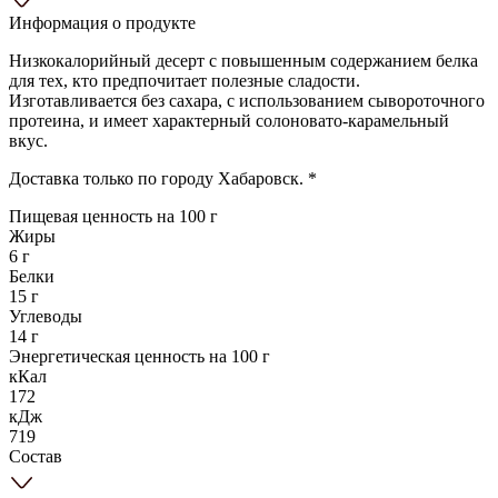
Информация о продукте
Низкокалорийный десерт с повышенным содержанием белка
для тех, кто предпочитает полезные сладости.
Изготавливается без сахара, с использованием сывороточного
протеина, и имеет характерный солоновато-карамельный
вкус.
Доставка только по городу Хабаровск. *
Пищевая ценность на 100 г
Жиры
6 г
Белки
15 г
Углеводы
14 г
Энергетическая ценность на 100 г
кКал
172
кДж
719
Состав