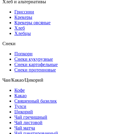
Хлеб и альтернативы
Гриссини
Крекеры
Крекеры овсяные
Хлеб
Хлебцы
Снеки
Попкорн
Снеки кукурузные
Снеки картофельные
Снеки протеиновые
Чаи/Какао/Цикорий
Кофе
Какао
Священный базилик
Тулси
Цикорий
Чай гречишный
Чай листовой
Чай матча
Чай пакетированный