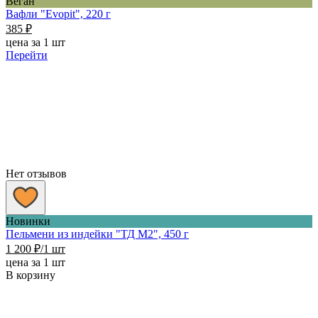
Веган
Вафли "Evopit", 220 г
385
₽
цена за 1 шт
Перейти
Нет отзывов
Новинки
Пельмени из индейки "ТД М2", 450 г
1 200
₽
/1 шт
цена за 1 шт
В корзину