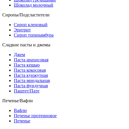
Шоколад молочный
Сиропы/Подсластители
Сироп кленовый
Эритрит
Сироп топинамбура
Сладкие пасты и джемы
Джем
Паста арахисовая
Паста кешью
Паста кокосовая
Паста кунжутная
Паста миндальная
Паста фундучная
Паштет/Пате
Печенье/Вафли
Вафли
Печенье протеиновое
Печенье