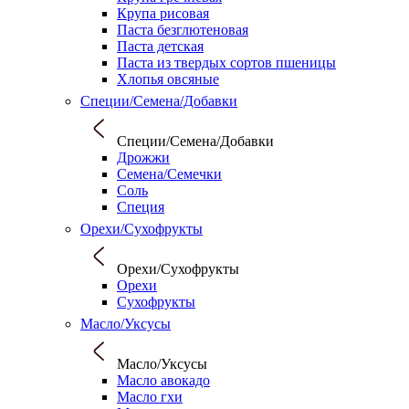
Крупа рисовая
Паста безглютеновая
Паста детская
Паста из твердых сортов пшеницы
Хлопья овсяные
Специи/Семена/Добавки
Специи/Семена/Добавки
Дрожжи
Семена/Семечки
Соль
Специя
Орехи/Сухофрукты
Орехи/Сухофрукты
Орехи
Сухофрукты
Масло/Уксусы
Масло/Уксусы
Масло авокадо
Масло гхи