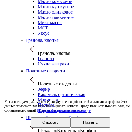
Масло кокосовое
Масло кунжутное
Масло оливковое
Масло тыквенное
Микс масел
МСТ
Уксус
Гранола, хлопья
Гранола, хлопья
Гранола
Сухие завтраки
Полезные сладости
Полезные сладости
Зефир
Карамель органическая
Мармелад
Мы используем файлы cookie для улучшения работы сайта и анализа трафика. Эти
Пастила
данные помогают нам персонализировать контент. Продолжая использовать сайт, вы
Фрукты/орехи в шоколаде
соглашаетесь с нашей
Политикой конфиденциальности
.
Шоколад/Батончики/Конфеты
Отказать
Принять
Шоколад/Батончики/Конфеты