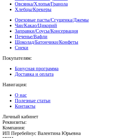
Овсянка/Хлопья/Гранола
Хлебцы/Крекеры
Ореховые пасты/Сгущенка/Джемы
Чаи/Какао/Цикорий
Заправки/Соусы/Консервация
Печенье/Вафли
Шоколад/Батончики/Конфеты
Снеки
Покупателям:
Бонусная программа
Доставка и оплата
Навигация:
О нас
Полезные статьи
Контакты
Личный кабинет
Реквизиты:
Компания:
ИП Перебейнус Валентина Юрьевна