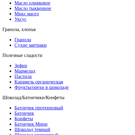
Масло оливковое
Масло тыквенное
Микс масел
Уксус
Гранола, хлопья
Гранола
Сухие завтраки
Полезные сладости
Зефир
Мармелад
Пастила
Карамель органическая
Фрукты/орехи в шоколаде
Шоколад/Батончики/Конфеты
Батончик протеиновый
Батончик
Конфеты
Батончик Мини
Шоколад темный
Шоколад гречишный