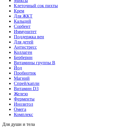
Миксы
Клеточный сок пихты
Крем
Для ЖКТ
Кальций
Сорбент
Иммунитет
Поддержка вен
Для детей
Антистресс
Коллаген
Берберин
Витамины группы B
Йод
Пробиотик
Магний
Спрей/капли
Витамин D3
Железо
Ферменты
Инозитол
Омега
Комплекс
Для души и тела