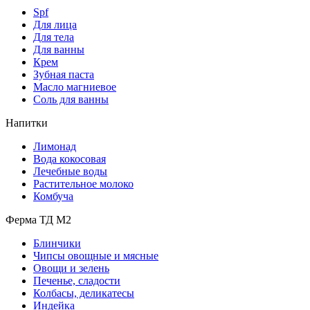
Spf
Для лица
Для тела
Для ванны
Крем
Зубная паста
Масло магниевое
Соль для ванны
Напитки
Лимонад
Вода кокосовая
Лечебные воды
Растительное молоко
Комбуча
Ферма ТД М2
Блинчики
Чипсы овощные и мясные
Овощи и зелень
Печенье, сладости
Колбасы, деликатесы
Индейка