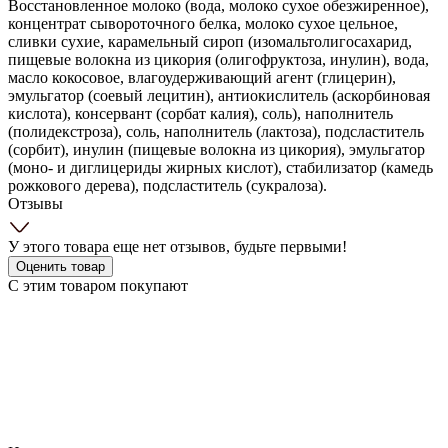
Восстановленное молоко (вода, молоко сухое обезжиренное),
концентрат сывороточного белка, молоко сухое цельное,
сливки сухие, карамельный сироп (изомальтолигосахарид,
пищевые волокна из цикория (олигофруктоза, инулин), вода,
масло кокосовое, влагоудерживающий агент (глицерин),
эмульгатор (соевый лецитин), антиокислитель (аскорбиновая
кислота), консервант (сорбат калия), соль), наполнитель
(полидекстроза), соль, наполнитель (лактоза), подсластитель
(сорбит), инулин (пищевые волокна из цикория), эмульгатор
(моно- и диглицериды жирных кислот), стабилизатор (камедь
рожкового дерева), подсластитель (сукралоза).
Отзывы
У этого товара еще нет отзывов, будьте первыми!
Оценить товар
С этим товаром покупают