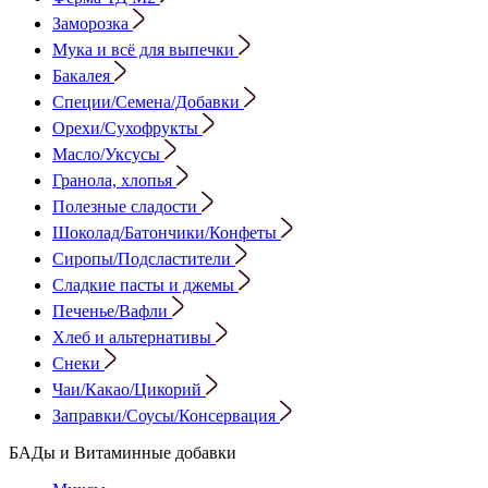
Заморозка
Мука и всё для выпечки
Бакалея
Специи/Семена/Добавки
Орехи/Сухофрукты
Масло/Уксусы
Гранола, хлопья
Полезные сладости
Шоколад/Батончики/Конфеты
Сиропы/Подсластители
Сладкие пасты и джемы
Печенье/Вафли
Хлеб и альтернативы
Снеки
Чаи/Какао/Цикорий
Заправки/Соусы/Консервация
БАДы и Витаминные добавки