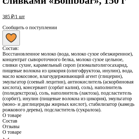
сливками «Bombbar», 150 г
385
₽
/1 шт
Сообщить о поступлении
Состав:
Восстановленное молоко (вода, молоко сухое обезжиренное),
концентрат сывороточного белка, молоко сухое цельное,
сливки сухие, карамельный сироп (изомальтолигосахарид,
пищевые волокна из цикория (олигофруктоза, инулин), вода,
масло кокосовое, влагоудерживающий агент (глицерин),
эмульгатор (соевый лецитин), антиокислитель (аскорбиновая
кислота), консервант (сорбат калия), соль), наполнитель
(полидекстроза), соль, наполнитель (лактоза), подсластитель
(сорбит), инулин (пищевые волокна из цикория), эмульгатор
(моно- и диглицериды жирных кислот), стабилизатор (камедь
рожкового дерева), подсластитель (сукралоза).
О товаре
Состав
Отзывы
О товаре