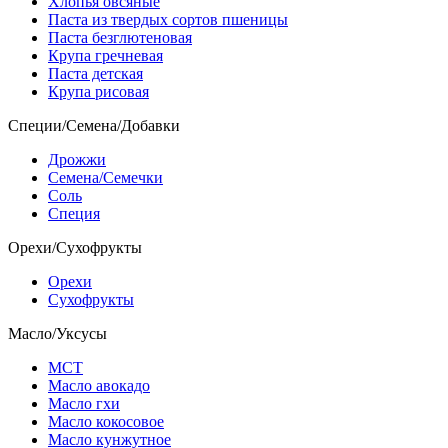
Хлопья овсяные
Паста из твердых сортов пшеницы
Паста безглютеновая
Крупа гречневая
Паста детская
Крупа рисовая
Специи/Семена/Добавки
Дрожжи
Семена/Семечки
Соль
Специя
Орехи/Сухофрукты
Орехи
Сухофрукты
Масло/Уксусы
МСТ
Масло авокадо
Масло гхи
Масло кокосовое
Масло кунжутное