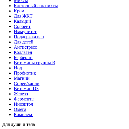
Миксы
Клеточный сок пихты
Крем
Для ЖКТ
Кальций
Сорбент
Иммунитет
Поддержка вен
Для детей
Антистресс
Коллаген
Берберин
Витамины группы B
Йод
Пробиотик
Магний
Спрей/капли
Витамин D3
Железо
Ферменты
Инозитол
Омега
Комплекс
Для души и тела