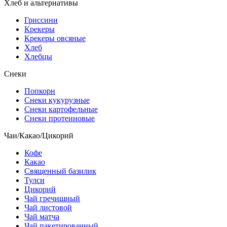
Хлеб и альтернативы
Гриссини
Крекеры
Крекеры овсяные
Хлеб
Хлебцы
Снеки
Попкорн
Снеки кукурузные
Снеки картофельные
Снеки протеиновые
Чаи/Какао/Цикорий
Кофе
Какао
Священный базилик
Тулси
Цикорий
Чай гречишный
Чай листовой
Чай матча
Чай пакетированный