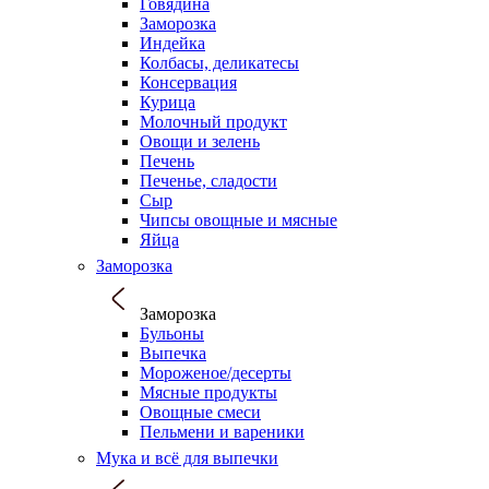
Говядина
Заморозка
Индейка
Колбасы, деликатесы
Консервация
Курица
Молочный продукт
Овощи и зелень
Печень
Печенье, сладости
Сыр
Чипсы овощные и мясные
Яйца
Заморозка
Заморозка
Бульоны
Выпечка
Мороженое/десерты
Мясные продукты
Овощные смеси
Пельмени и вареники
Мука и всё для выпечки