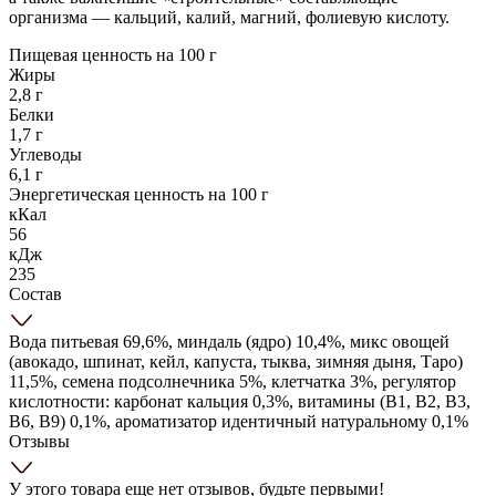
организма — кальций, калий, магний, фолиевую кислоту.
Пищевая ценность на 100 г
Жиры
2,8 г
Белки
1,7 г
Углеводы
6,1 г
Энергетическая ценность на 100 г
кКал
56
кДж
235
Состав
Вода питьевая 69,6%, миндаль (ядро) 10,4%, микс овощей
(авокадо, шпинат, кейл, капуста, тыква, зимняя дыня, Таро)
11,5%, семена подсолнечника 5%, клетчатка 3%, регулятор
кислотности: карбонат кальция 0,3%, витамины (В1, В2, В3,
В6, В9) 0,1%, ароматизатор идентичный натуральному 0,1%
Отзывы
У этого товара еще нет отзывов, будьте первыми!