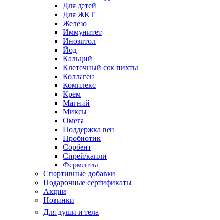
Для детей
Для ЖКТ
Железо
Иммунитет
Инозитол
Йод
Кальций
Клеточный сок пихты
Коллаген
Комплекс
Крем
Магний
Миксы
Омега
Поддержка вен
Пробиотик
Сорбент
Спрей/капли
Ферменты
Спортивные добавки
Подарочные сертификаты
Акции
Новинки
Для души и тела