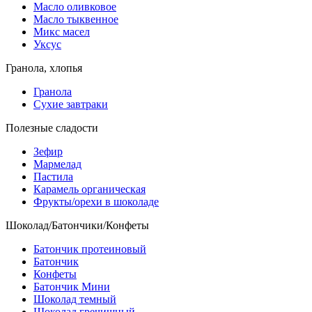
Масло оливковое
Масло тыквенное
Микс масел
Уксус
Гранола, хлопья
Гранола
Сухие завтраки
Полезные сладости
Зефир
Мармелад
Пастила
Карамель органическая
Фрукты/орехи в шоколаде
Шоколад/Батончики/Конфеты
Батончик протеиновый
Батончик
Конфеты
Батончик Мини
Шоколад темный
Шоколад гречишный