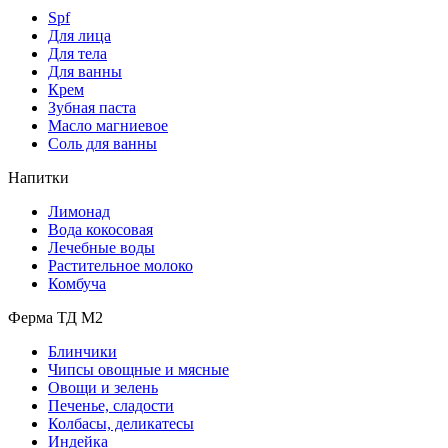
Spf
Для лица
Для тела
Для ванны
Крем
Зубная паста
Масло магниевое
Соль для ванны
Напитки
Лимонад
Вода кокосовая
Лечебные воды
Растительное молоко
Комбуча
Ферма ТД М2
Блинчики
Чипсы овощные и мясные
Овощи и зелень
Печенье, сладости
Колбасы, деликатесы
Индейка