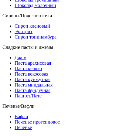
Шоколад молочный
Сиропы/Подсластители
Сироп кленовый
Эритрит
Сироп топинамбура
Сладкие пасты и джемы
Джем
Паста арахисовая
Паста кешью
Паста кокосовая
Паста кунжутная
Паста миндальная
Паста фундучная
Паштет/Пате
Печенье/Вафли
Вафли
Печенье протеиновое
Печенье