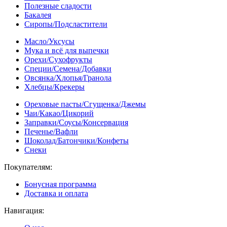
Полезные сладости
Бакалея
Сиропы/Подсластители
Масло/Уксусы
Мука и всё для выпечки
Орехи/Сухофрукты
Специи/Семена/Добавки
Овсянка/Хлопья/Гранола
Хлебцы/Крекеры
Ореховые пасты/Сгущенка/Джемы
Чаи/Какао/Цикорий
Заправки/Соусы/Консервация
Печенье/Вафли
Шоколад/Батончики/Конфеты
Снеки
Покупателям:
Бонусная программа
Доставка и оплата
Навигация: