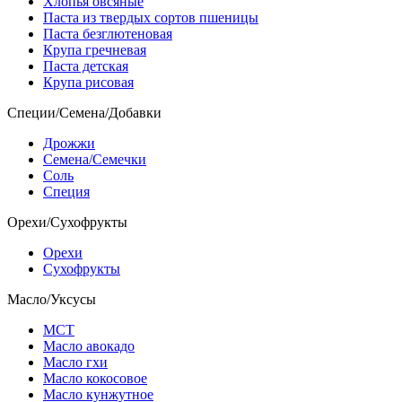
Хлопья овсяные
Паста из твердых сортов пшеницы
Паста безглютеновая
Крупа гречневая
Паста детская
Крупа рисовая
Специи/Семена/Добавки
Дрожжи
Семена/Семечки
Соль
Специя
Орехи/Сухофрукты
Орехи
Сухофрукты
Масло/Уксусы
МСТ
Масло авокадо
Масло гхи
Масло кокосовое
Масло кунжутное