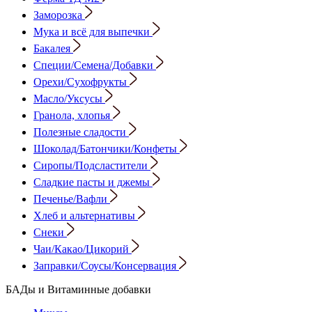
Заморозка
Мука и всё для выпечки
Бакалея
Специи/Семена/Добавки
Орехи/Сухофрукты
Масло/Уксусы
Гранола, хлопья
Полезные сладости
Шоколад/Батончики/Конфеты
Сиропы/Подсластители
Сладкие пасты и джемы
Печенье/Вафли
Хлеб и альтернативы
Снеки
Чаи/Какао/Цикорий
Заправки/Соусы/Консервация
БАДы и Витаминные добавки