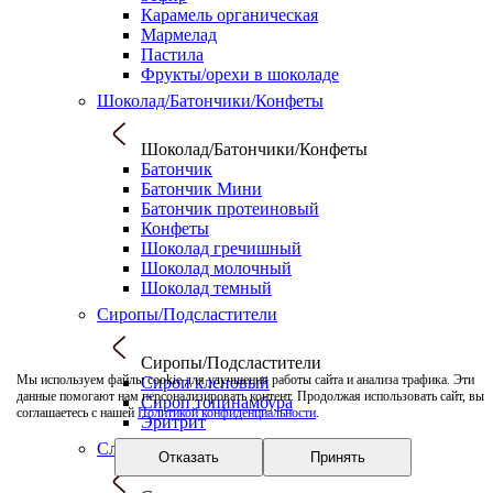
Карамель органическая
Мармелад
Пастила
Фрукты/орехи в шоколаде
Шоколад/Батончики/Конфеты
Шоколад/Батончики/Конфеты
Батончик
Батончик Мини
Батончик протеиновый
Конфеты
Шоколад гречишный
Шоколад молочный
Шоколад темный
Сиропы/Подсластители
Сиропы/Подсластители
Мы используем файлы cookie для улучшения работы сайта и анализа трафика. Эти
Сироп кленовый
данные помогают нам персонализировать контент. Продолжая использовать сайт, вы
Сироп топинамбура
соглашаетесь с нашей
Политикой конфиденциальности
.
Эритрит
Сладкие пасты и джемы
Отказать
Принять