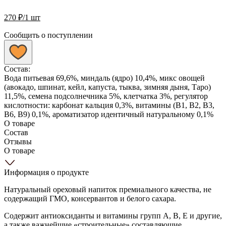
270
₽
/1 шт
Сообщить о поступлении
Состав:
Вода питьевая 69,6%, миндаль (ядро) 10,4%, микс овощей
(авокадо, шпинат, кейл, капуста, тыква, зимняя дыня, Таро)
11,5%, семена подсолнечника 5%, клетчатка 3%, регулятор
кислотности: карбонат кальция 0,3%, витамины (В1, В2, В3,
В6, В9) 0,1%, ароматизатор идентичный натуральному 0,1%
О товаре
Состав
Отзывы
О товаре
Информация о продукте
Натуральный ореховый напиток премиального качества, не
содержащий ГМО, консервантов и белого сахара.
Содержит антиоксиданты и витамины групп А, В, Е и другие,
а также важнейшие «строительные» составляющие