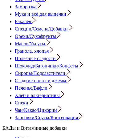
Заморозка
Мука и всё для выпечки
Бакалея
Специи/Семена/Добавки
Орехи/Сухофрукты
Масло/Уксусы
Гранола, хлопья
Полезные сладости
Шоколад/Батончики/Конфеты
Сиропы/Подсластители
Сладкие пасты и джемы
Печенье/Вафли
Хлеб и альтернативы
Снеки
Чаи/Какао/Цикорий
Заправки/Соусы/Консервация
БАДы и Витаминные добавки