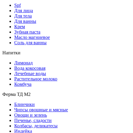
Spf
Для лица
Для тела
Для ванны
Крем
Зубная паста
Масло магниевое
Соль для ванны
Напитки
Лимонад
Вода кокосовая
Лечебные воды
Растительное молоко
Комбуча
Ферма ТД М2
Блинчики
Чипсы овощные и мясные
Овощи и зелень
Печенье, сладости
Колбасы, деликатесы
Индейка