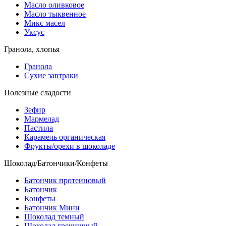
Масло оливковое
Масло тыквенное
Микс масел
Уксус
Гранола, хлопья
Гранола
Сухие завтраки
Полезные сладости
Зефир
Мармелад
Пастила
Карамель органическая
Фрукты/орехи в шоколаде
Шоколад/Батончики/Конфеты
Батончик протеиновый
Батончик
Конфеты
Батончик Мини
Шоколад темный
Шоколад гречишный