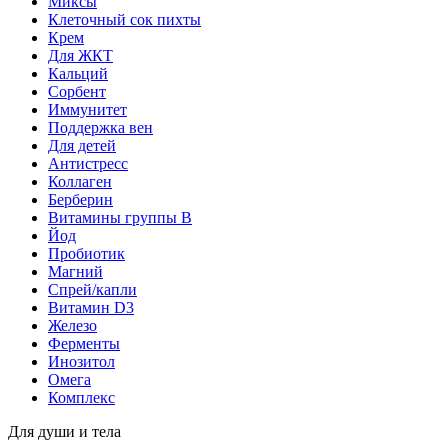
Миксы
Клеточный сок пихты
Крем
Для ЖКТ
Кальций
Сорбент
Иммунитет
Поддержка вен
Для детей
Антистресс
Коллаген
Берберин
Витамины группы B
Йод
Пробиотик
Магний
Спрей/капли
Витамин D3
Железо
Ферменты
Инозитол
Омега
Комплекс
Для души и тела