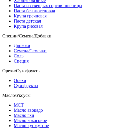
Хлопья овсяные
Паста из твердых сортов пшеницы
Паста безглютеновая
Крупа гречневая
Паста детская
Крупа рисовая
Специи/Семена/Добавки
Дрожжи
Семена/Семечки
Соль
Специя
Орехи/Сухофрукты
Орехи
Сухофрукты
Масло/Уксусы
МСТ
Масло авокадо
Масло гхи
Масло кокосовое
Масло кунжутное