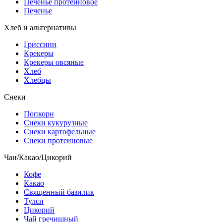
Печенье протеиновое
Печенье
Хлеб и альтернативы
Гриссини
Крекеры
Крекеры овсяные
Хлеб
Хлебцы
Снеки
Попкорн
Снеки кукурузные
Снеки картофельные
Снеки протеиновые
Чаи/Какао/Цикорий
Кофе
Какао
Священный базилик
Тулси
Цикорий
Чай гречишный