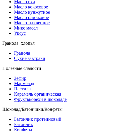
Масло гхи
Масло кокосовое
Масло кунжутное
Масло оливковое
Масло тыквенное
Микс масел
Уксус
Гранола, хлопья
Гранола
Сухие завтраки
Полезные сладости
Зефир
Мармелад
Пастила
Карамель органическая
Фрукты/орехи в шоколаде
Шоколад/Батончики/Конфеты
Батончик протеиновый
Батончик
Конфеты