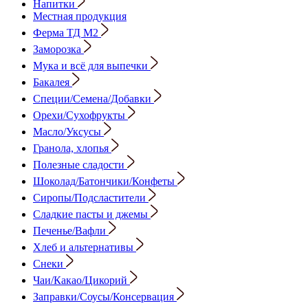
Напитки
Местная продукция
Ферма ТД М2
Заморозка
Мука и всё для выпечки
Бакалея
Специи/Семена/Добавки
Орехи/Сухофрукты
Масло/Уксусы
Гранола, хлопья
Полезные сладости
Шоколад/Батончики/Конфеты
Сиропы/Подсластители
Сладкие пасты и джемы
Печенье/Вафли
Хлеб и альтернативы
Снеки
Чаи/Какао/Цикорий
Заправки/Соусы/Консервация