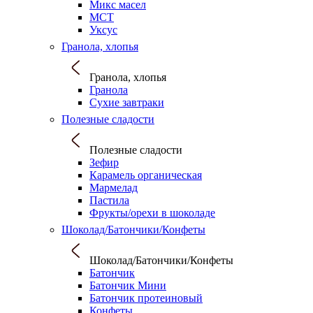
Микс масел
МСТ
Уксус
Гранола, хлопья
Гранола, хлопья
Гранола
Сухие завтраки
Полезные сладости
Полезные сладости
Зефир
Карамель органическая
Мармелад
Пастила
Фрукты/орехи в шоколаде
Шоколад/Батончики/Конфеты
Шоколад/Батончики/Конфеты
Батончик
Батончик Мини
Батончик протеиновый
Конфеты