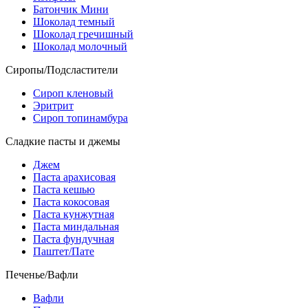
Батончик Мини
Шоколад темный
Шоколад гречишный
Шоколад молочный
Сиропы/Подсластители
Сироп кленовый
Эритрит
Сироп топинамбура
Сладкие пасты и джемы
Джем
Паста арахисовая
Паста кешью
Паста кокосовая
Паста кунжутная
Паста миндальная
Паста фундучная
Паштет/Пате
Печенье/Вафли
Вафли