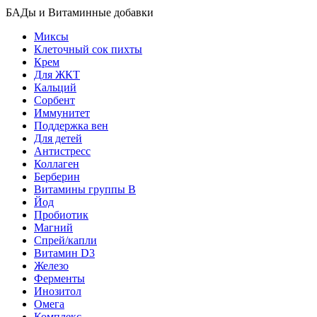
БАДы и Витаминные добавки
Миксы
Клеточный сок пихты
Крем
Для ЖКТ
Кальций
Сорбент
Иммунитет
Поддержка вен
Для детей
Антистресс
Коллаген
Берберин
Витамины группы B
Йод
Пробиотик
Магний
Спрей/капли
Витамин D3
Железо
Ферменты
Инозитол
Омега
Комплекс