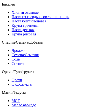
Бакалея
Хлопья овсяные
Паста из твердых сортов пшеницы
Паста безглютеновая
Крупа гречневая
Паста детская
Крупа рисовая
Специи/Семена/Добавки
Дрожжи
Семена/Семечки
Соль
Специя
Орехи/Сухофрукты
Орехи
Сухофрукты
Масло/Уксусы
МСТ
Масло авокадо