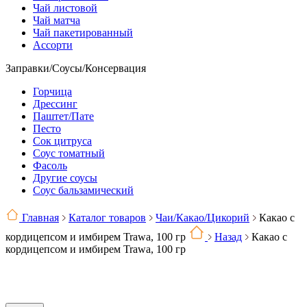
Чай листовой
Чай матча
Чай пакетированный
Ассорти
Заправки/Соусы/Консервация
Горчица
Дрессинг
Паштет/Пате
Песто
Сок цитруса
Соус томатный
Фасоль
Другие соусы
Соус бальзамический
Главная
Каталог товаров
Чаи/Какао/Цикорий
Какао с
кордицепсом и имбирем Trawa, 100 гр
Назад
Какао с
кордицепсом и имбирем Trawa, 100 гр