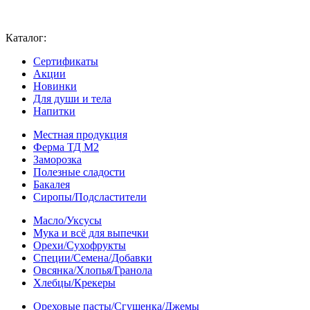
Каталог:
Сертификаты
Акции
Новинки
Для души и тела
Напитки
Местная продукция
Ферма ТД М2
Заморозка
Полезные сладости
Бакалея
Сиропы/Подсластители
Масло/Уксусы
Мука и всё для выпечки
Орехи/Сухофрукты
Специи/Семена/Добавки
Овсянка/Хлопья/Гранола
Хлебцы/Крекеры
Ореховые пасты/Сгущенка/Джемы