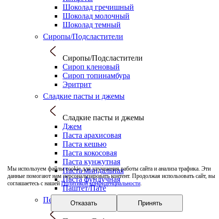
Шоколад гречишный
Шоколад молочный
Шоколад темный
Сиропы/Подсластители
Сиропы/Подсластители
Сироп кленовый
Сироп топинамбура
Эритрит
Сладкие пасты и джемы
Сладкие пасты и джемы
Джем
Паста арахисовая
Паста кешью
Паста кокосовая
Паста кунжутная
Мы используем файлы cookie для улучшения работы сайта и анализа трафика. Эти
Паста миндальная
данные помогают нам персонализировать контент. Продолжая использовать сайт, вы
Паста фундучная
соглашаетесь с нашей
Политикой конфиденциальности
.
Паштет/Пате
Печенье/Вафли
Отказать
Принять