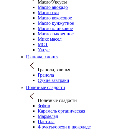
Масло/Уксусы
Масло авокадо
Масло гхи
Масло кокосовое
Масло кунжутное
Масло оливковое
Масло тыквенное
Микс масел
МСТ
Уксус
Гранола, хлопья
Гранола, хлопья
Гранола
Сухие завтраки
Полезные сладости
Полезные сладости
Зефир
Карамель органическая
Мармелад
Пастила
Фрукты/орехи в шоколаде