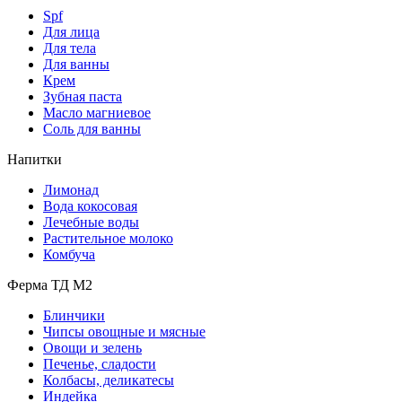
Spf
Для лица
Для тела
Для ванны
Крем
Зубная паста
Масло магниевое
Соль для ванны
Напитки
Лимонад
Вода кокосовая
Лечебные воды
Растительное молоко
Комбуча
Ферма ТД М2
Блинчики
Чипсы овощные и мясные
Овощи и зелень
Печенье, сладости
Колбасы, деликатесы
Индейка