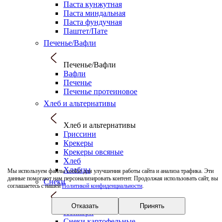
Паста кунжутная
Паста миндальная
Паста фундучная
Паштет/Пате
Печенье/Вафли
Печенье/Вафли
Вафли
Печенье
Печенье протеиновое
Хлеб и альтернативы
Хлеб и альтернативы
Гриссини
Крекеры
Крекеры овсяные
Хлеб
Хлебцы
Мы используем файлы cookie для улучшения работы сайта и анализа трафика. Эти
данные помогают нам персонализировать контент. Продолжая использовать сайт, вы
Снеки
соглашаетесь с нашей
Политикой конфиденциальности
.
Снеки
Отказать
Принять
Попкорн
Снеки картофельные