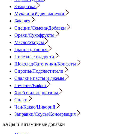
Заморозка
Мука и всё для выпечки
Бакалея
Специи/Семена/Добавки
Орехи/Сухофрукты
Масло/Уксусы
Гранола, хлопья
Полезные сладости
Шоколад/Батончики/Конфеты
Сиропы/Подсластители
Сладкие пасты и джемы
Печенье/Вафли
Хлеб и альтернативы
Снеки
Чаи/Какао/Цикорий
Заправки/Соусы/Консервация
БАДы и Витаминные добавки