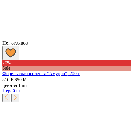
Нет отзывов
20%
Sale
Форель слабосолёная "Амурро", 200 г
Первоначальная
Текущая
810
₽
650
₽
цена
цена:
цена за 1 шт
составляла
650 ₽.
Перейти
810 ₽.