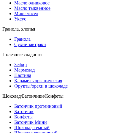
Масло оливковое
Масло тыквенное
Микс масел
Уксус
Гранола, хлопья
Гранола
Сухие завтраки
Полезные сладости
Зефир
Мармелад
Пастила
Карамель органическая
Фрукты/орехи в шоколаде
Шоколад/Батончики/Конфеты
Батончик протеиновый
Батончик
Конфеты
Батончик Мини
Шоколад темный
Шоколад гречишный