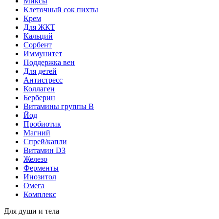
Миксы
Клеточный сок пихты
Крем
Для ЖКТ
Кальций
Сорбент
Иммунитет
Поддержка вен
Для детей
Антистресс
Коллаген
Берберин
Витамины группы B
Йод
Пробиотик
Магний
Спрей/капли
Витамин D3
Железо
Ферменты
Инозитол
Омега
Комплекс
Для души и тела