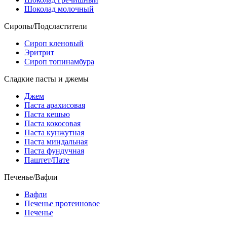
Шоколад молочный
Сиропы/Подсластители
Сироп кленовый
Эритрит
Сироп топинамбура
Сладкие пасты и джемы
Джем
Паста арахисовая
Паста кешью
Паста кокосовая
Паста кунжутная
Паста миндальная
Паста фундучная
Паштет/Пате
Печенье/Вафли
Вафли
Печенье протеиновое
Печенье