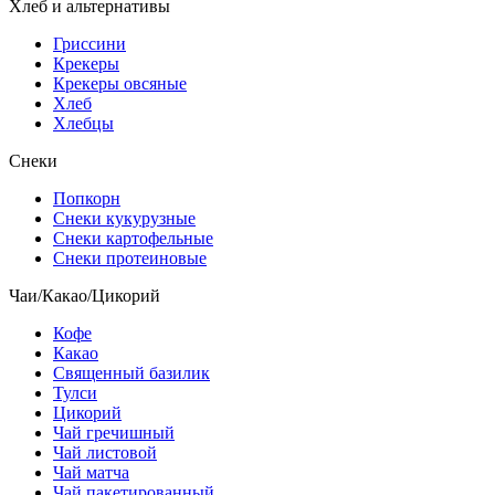
Хлеб и альтернативы
Гриссини
Крекеры
Крекеры овсяные
Хлеб
Хлебцы
Снеки
Попкорн
Снеки кукурузные
Снеки картофельные
Снеки протеиновые
Чаи/Какао/Цикорий
Кофе
Какао
Священный базилик
Тулси
Цикорий
Чай гречишный
Чай листовой
Чай матча
Чай пакетированный