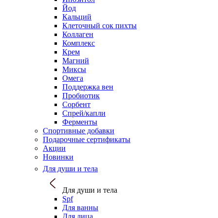
Йод
Кальций
Клеточный сок пихты
Коллаген
Комплекс
Крем
Магний
Миксы
Омега
Поддержка вен
Пробиотик
Сорбент
Спрей/капли
Ферменты
Спортивные добавки
Подарочные сертификаты
Акции
Новинки
Для души и тела
Для души и тела
Spf
Для ванны
Для лица